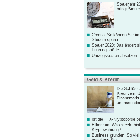
Steuerjahr 2
bringt Steue
Corona: So können Sie im
Steuern sparen
Steuer 2020: Das ändert s
Führungskräfte
Umzugskosten absetzen –
Geld & Kredit
Die Schlüsse
Kreditvermitt
Finanzmarkt
umfassender
Ist die FTX-Kryptobörse ba
Ethereum: Was steckt hint
Kryptowährung?
Business gründen: So viel 
benötigen Sie