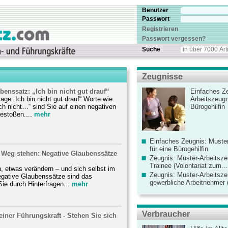
Benutzer
Passwort
Registrieren
Passwort vergessen?
Suche
Zeugnisse
benssatz: „Ich bin nicht gut drauf“
Einfaches Ze
age „Ich bin nicht gut drauf“ Worte wie
Arbeitszeugn
ch nicht…“ sind Sie auf einen negativen
Bürogehilfin
estoßen....
mehr
Einfaches Zeugnis: Muster
für eine Bürogehilfin
m Weg stehen: Negative Glaubenssätze
Zeugnis: Muster-Arbeitsze
Trainee (Volontariat zum...
, etwas verändern – und sich selbst im
Zeugnis: Muster-Arbeitsze
gative Glaubenssätze sind das
gewerbliche Arbeitnehmer (
Sie durch Hinterfragen...
mehr
Verbraucher
iner Führungskraft - Stehen Sie sich