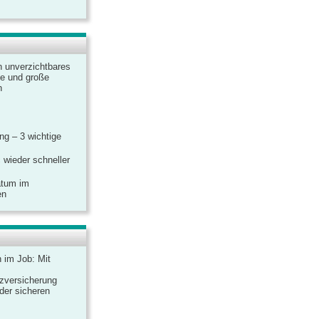
n unverzichtbares
ine und große
n
g – 3 wichtige
 wieder schneller
atum im
en
n im Job: Mit
zversicherung
 der sicheren