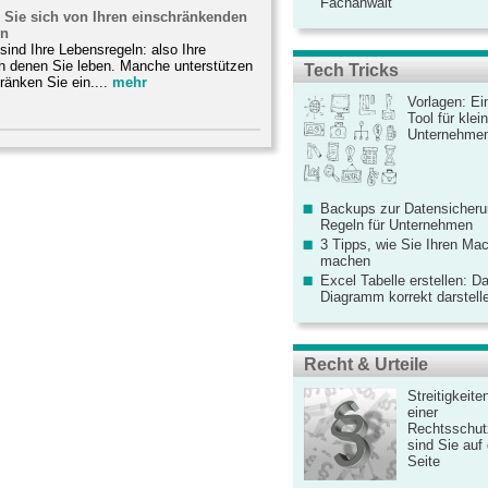
Fachanwalt
 Sie sich von Ihren einschränkenden
en
ind Ihre Lebensregeln: also Ihre
ch denen Sie leben. Manche unterstützen
Tech Tricks
ränken Sie ein....
mehr
Vorlagen: Ei
Tool für kle
Unternehme
Backups zur Datensicherun
Regeln für Unternehmen
3 Tipps, wie Sie Ihren Mac
machen
Excel Tabelle erstellen: D
Diagramm korrekt darstell
Recht & Urteile
Streitigkeite
einer
Rechtsschut
sind Sie auf
Seite