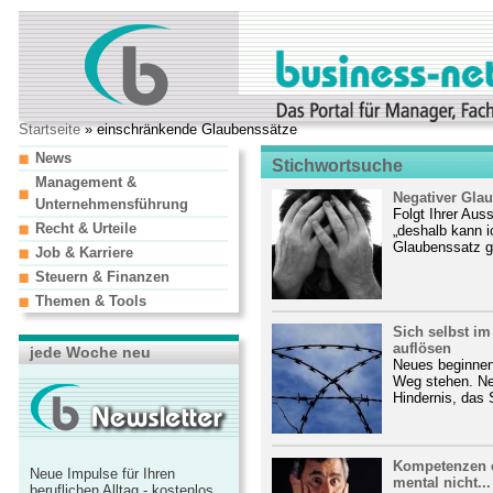
Startseite
» einschränkende Glaubenssätze
News
Stichwortsuche
Management &
Negativer Glau
Unternehmensführung
Folgt Ihrer Auss
Recht & Urteile
„deshalb kann i
Glaubenssatz g
Job & Karriere
Steuern & Finanzen
Themen & Tools
Sich selbst i
auflösen
jede Woche neu
Neues beginnen
Weg stehen. Ne
Hindernis, das 
Kompetenzen e
Neue Impulse für Ihren
mental nicht...
beruflichen Alltag - kostenlos