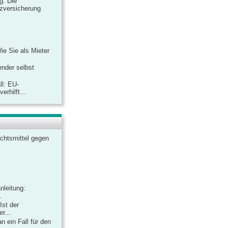
ag: Die
zversicherung
Wie Sie als Mieter
ender selbst
ll: EU-
rhilft...
chtsmittel gegen
nleitung:
.
Ist der
r...
 ein Fall für den