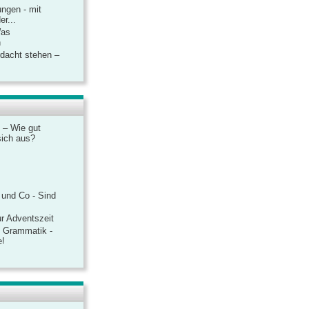
ngen - mit
r...
Was
n
rdacht stehen –
 – Wie gut
sich aus?
 und Co - Sind
r Adventszeit
e Grammatik -
e!