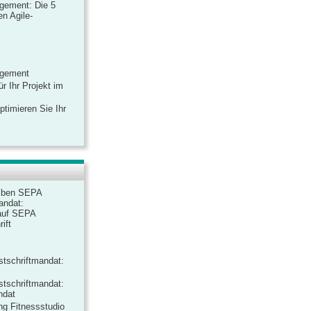
gement: Die 5
n Agile-
agement
r Ihr Projekt im
ptimieren Sie Ihr
iben SEPA
andat:
auf SEPA
ift
tschriftmandat:
tschriftmandat:
ndat
ng Fitnessstudio