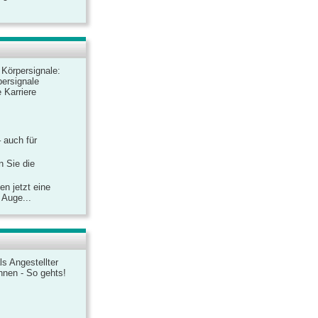
r Körpersignale:
ersignale
 Karriere
– auch für
n Sie die
n jetzt eine
 Auge...
ls Angestellter
chnen - So gehts!