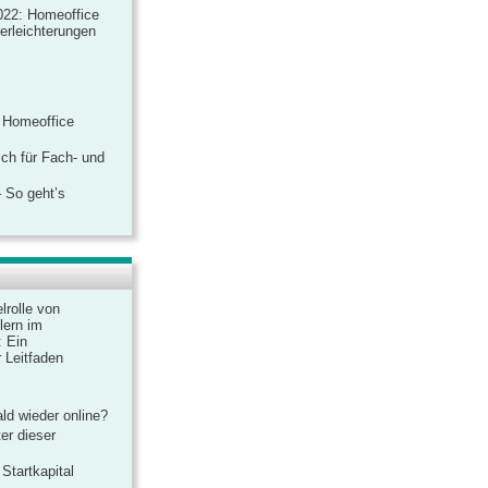
022: Homeoffice
rerleichterungen
 Homeoffice
ich für Fach- und
 So geht’s
lrolle von
lern im
: Ein
 Leitfaden
ld wieder online?
er dieser
Startkapital