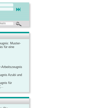
ugnis: Muster-
is für eine
-Arbeitszeugnis
ugnis Azubi und
ugnis für
...