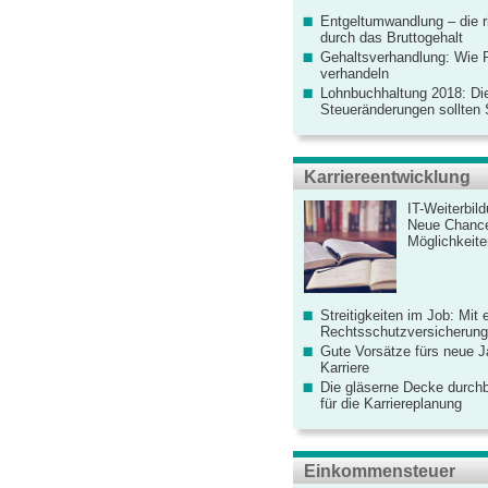
Entgeltumwandlung – die r
durch das Bruttogehalt
Gehaltsverhandlung: Wie F
verhandeln
Lohnbuchhaltung 2018: Di
Steueränderungen sollten
Karriereentwicklung
IT-Weiterbil
Neue Chanc
Möglichkeiten
Streitigkeiten im Job: Mit 
Rechtsschutzversicherung 
Gute Vorsätze fürs neue Ja
Karriere
Die gläserne Decke durchb
für die Karriereplanung
Einkommensteuer