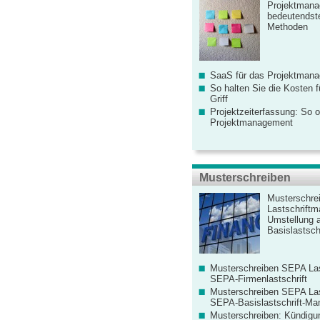
Projektmana
bedeutendste
Methoden
SaaS für das Projektman
So halten Sie die Kosten fü
Griff
Projektzeiterfassung: So o
Projektmanagement
Musterschreiben
Musterschre
Lastschriftm
Umstellung 
Basislastschr
Musterschreiben SEPA Las
SEPA-Firmenlastschrift
Musterschreiben SEPA Las
SEPA-Basislastschrift-Ma
Musterschreiben: Kündigu