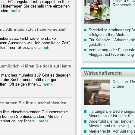
Hilfe im Allt
als Führungskraft ist gekoppelt an Ihre
Rechtsschut
Hinterfragen Sie deshalb Ihre einzelnen
aden.
mehr
: Affirmation „Ich habe keine Zeit“
Streitfall Mietminderung: 
erfolgreich Ihre Miete...
ubenssatz wirkt wie eine starke
Für Kreative – Adventskal
Denn Aussagen wie „Ich habe keine Zeit“
gestalten
lein Ihren Stress, sie...
mehr
Verspätung oder Flugausfa
Fluggastrechteverordnung ve
unmöglich - Hören Sie doch auf Henry
Wirtschaftsrecht
h manches mühelos zu? Gibt es dagegen
, die Sie für undurchführbar, gar
Revision: Re
lten. Oft zeigen Ihnen...
mehr
Urteile
Bestimmen Sie Ihre einschränkenden
Haftungsfalle Bedienungsa
h Ihre einschränkenden Glaubenssätze
Mountainbike ist nicht für..
o können Sie diese ändern. Mit dem
sblatt gelingt Ihnen...
mehr
Widerrufsfalle für Händler: 
Messestand ein bewegliche
Markenrecht: Von Anfang an