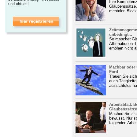
Ihre Kompetenz 
und aktuell!
Glaubenssätze. 
mentalen Block
Zeitmanagement
unbedingt...
So mancher Gla
Affirmationen. 
erhöhen nicht al
Machbar oder 
Ford
Trauen Sie sic
auch Tätigkeiten
aussichtslos ha
Arbeitsblatt: 
Glaubenssätze
Machen Sie sic
bewusst. Nur s
folgenden Arbeit