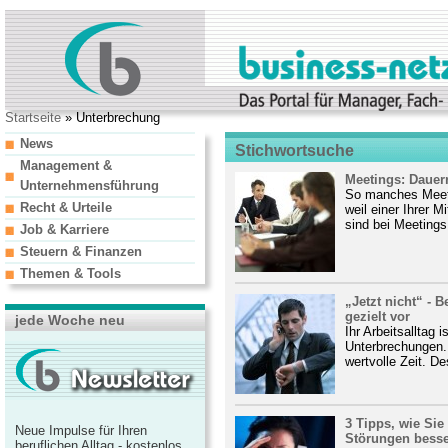
Startseite
» Unterbrechung
News
Stichwortsuche
Management &
Meetings: Dauer
Unternehmensführung
So manches Meetin
Recht & Urteile
weil einer Ihrer M
sind bei Meetings
Job & Karriere
Steuern & Finanzen
Themen & Tools
„Jetzt nicht“ - 
gezielt vor
jede Woche neu
Ihr Arbeitsalltag 
Unterbrechungen. 
wertvolle Zeit. De
3 Tipps, wie Si
Neue Impulse für Ihren
Störungen bess
beruflichen Alltag - kostenlos