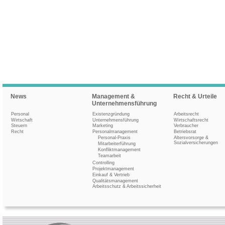
News
Management &
Recht & Urteile
Unternehmensführung
Personal
Existenzgründung
Arbeitsrecht
Wirtschaft
Unternehmensführung
Wirtschaftsrecht
Steuern
Marketing
Verbraucher
Recht
Personalmanagement
Betriebsrat
Personal-Praxis
Altersvorsorge &
Sozialversicherungen
Mitarbeiterführung
Konfliktmanagement
Teamarbeit
Controlling
Projektmanagement
Einkauf & Vertrieb
Qualitätsmanagement
Arbeitsschutz & Arbeitssicherheit