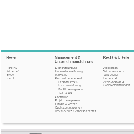
News
Management &
Recht & Urteile
Unternehmensführung
Personal
Existenzgründung
Arbeitsrecht
Wirtschaft
Unternehmensführung
Wirtschaftsrecht
Steuern
Marketing
Verbraucher
Recht
Personalmanagement
Betriebsrat
Personal-Praxis
Altersvorsorge &
Sozialversicherungen
Mitarbeiterführung
Konfliktmanagement
Teamarbeit
Controlling
Projektmanagement
Einkauf & Vertrieb
Qualitätsmanagement
Arbeitsschutz & Arbeitssicherheit