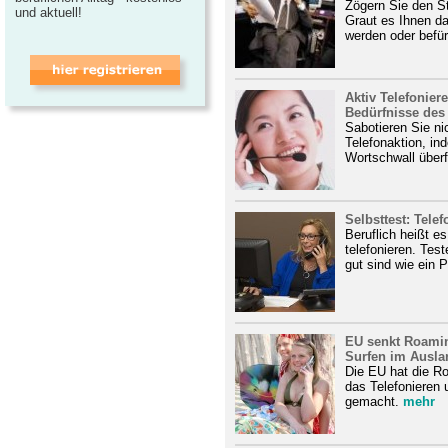
Zögern Sie den St
und aktuell!
Graut es Ihnen da
werden oder befür
Aktiv Telefonier
Bedürfnisse de
Sabotieren Sie nic
Telefonaktion, i
Wortschwall überf
Selbsttest: Telef
Beruflich heißt es
telefonieren. Tes
gut sind wie ein P
EU senkt Roamin
Surfen im Auslan
Die EU hat die R
das Telefonieren 
gemacht.
mehr