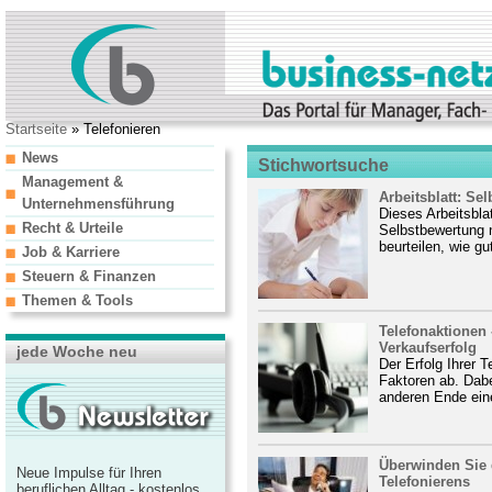
Startseite
» Telefonieren
News
Stichwortsuche
Management &
Arbeitsblatt: Se
Unternehmensführung
Dieses Arbeitsblat
Recht & Urteile
Selbstbewertung 
beurteilen, wie gu
Job & Karriere
Steuern & Finanzen
Themen & Tools
Telefonaktionen 
Verkaufserfolg
jede Woche neu
Der Erfolg Ihrer 
Faktoren ab. Dabe
anderen Ende eine
Überwinden Sie 
Neue Impulse für Ihren
Telefonierens
beruflichen Alltag - kostenlos