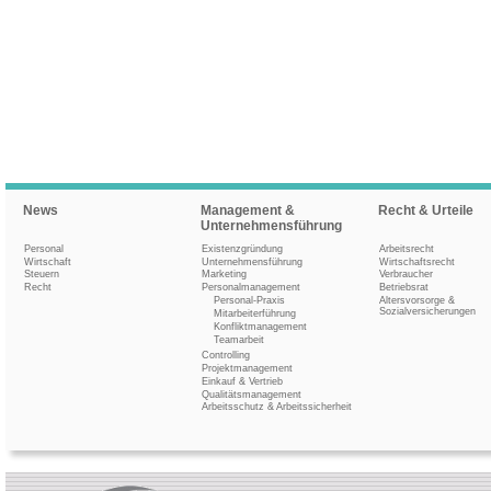
News
Management &
Recht & Urteile
Unternehmensführung
Personal
Existenzgründung
Arbeitsrecht
Wirtschaft
Unternehmensführung
Wirtschaftsrecht
Steuern
Marketing
Verbraucher
Recht
Personalmanagement
Betriebsrat
Personal-Praxis
Altersvorsorge &
Sozialversicherungen
Mitarbeiterführung
Konfliktmanagement
Teamarbeit
Controlling
Projektmanagement
Einkauf & Vertrieb
Qualitätsmanagement
Arbeitsschutz & Arbeitssicherheit