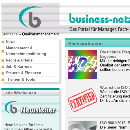
Startseite
» Qualitätsmanagement
News
Stichwortsuche
Management &
Die richtige Fra
Unternehmensführung
Ergebnis
Recht & Urteile
Mit der richtigen
Qualität der Antw
Job & Karriere
sollten benutzt we
Steuern & Finanzen
Themen & Tools
Was ist die ISO 
Was ist die ISO 1
jede Woche neu
Zertifizierung na
Dr. Eva Arnold in
ISO 9001:2015: E
Neue Impulse für Ihren
Die „neue“ Norm I
beruflichen Alltag - kostenlos