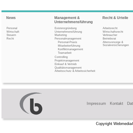
News
Management &
Recht & Urteile
Unternehmensführung
Personal
Existenzgründung
Arbeitsrecht
Wirtschaft
Unternehmensführung
Wirtschaftsrecht
Steuern
Marketing
Verbraucher
Recht
Personalmanagement
Betriebsrat
Personal-Praxis
Altersvorsorge &
Sozialversicherungen
Mitarbeiterführung
Konfliktmanagement
Teamarbeit
Controlling
Projektmanagement
Einkauf & Vertrieb
Qualitätsmanagement
Arbeitsschutz & Arbeitssicherheit
Impressum
Kontakt
Dat
Copyright Webmedia4