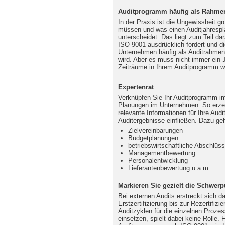
Auditprogramm häufig als Rahmen
In der Praxis ist die Ungewissheit g
müssen und was einen Auditjahresp
unterscheidet. Das liegt zum Teil da
ISO 9001 ausdrücklich fordert und die
Unternehmen häufig als Auditrahmenp
wird. Aber es muss nicht immer ein 
Zeiträume in Ihrem Auditprogramm w
Expertenrat
Verknüpfen Sie Ihr Auditprogramm im 
Planungen im Unternehmen. So erze
relevante Informationen für Ihre Audi
Auditergebnisse einfließen. Dazu geh
Zielvereinbarungen
Budgetplanungen
betriebswirtschaftliche Abschlüs
Managementbewertung
Personalentwicklung
Lieferantenbewertung u.a.m.
Markieren Sie gezielt die Schwerp
Bei externen Audits erstreckt sich 
Erstzertifizierung bis zur Rezertifiz
Auditzyklen für die einzelnen Proz
einsetzen, spielt dabei keine Rolle.