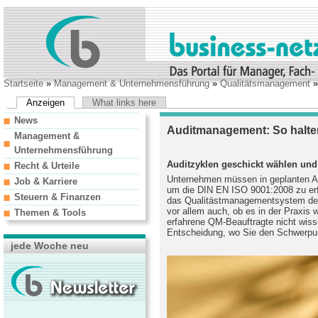
Startseite
»
Management & Unternehmensführung
»
Qualitätsmanagement
»
Anzeigen
What links here
News
Auditmanagement: So halten
Management &
Unternehmensführung
Auditzyklen geschickt wählen und
Recht & Urteile
Unternehmen müssen in geplanten Ab
Job & Karriere
um die DIN EN ISO 9001:2008 zu erfül
Steuern & Finanzen
das Qualitästmanagementsystem der
vor allem auch, ob es in der Praxis w
Themen & Tools
erfahrene QM-Beauftragte nicht wiss
Entscheidung, wo Sie den Schwerpunk
jede Woche neu