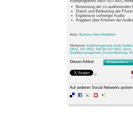
Auditprogramm nach ISO 9001 minde
Benennung der zu auditierenden
Status und Bedeutung der Proze
Ergebnisse vorheriger Audits
Angaben über Kriterien der Audit
Autor:
Business Netz Redaktion
Stichworte:
Auditmanagement: Audit
,
Auditzy
19011
,
ISO 9001
,
DIN EN ISO 9001
,
Norm
,
Qualitätsmanagement
,
Erstzertifizierung
,
Re
Diesen Artikel:
Kommentieren
A
Auf anderen Social Networks posten