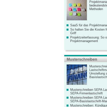
Projektmana
bedeutendste
Methoden
SaaS für das Projektman
So halten Sie die Kosten fü
Griff
Projektzeiterfassung: So o
Projektmanagement
Musterschreiben
Musterschre
Lastschriftm
Umstellung 
Basislastschr
Musterschreiben SEPA Las
SEPA-Firmenlastschrift
Musterschreiben SEPA Las
SEPA-Basislastschrift-Ma
Musterschreiben: Kündigu