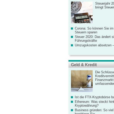
Steuerjahr 2
bringt Steue
Corona: So können Sie im
Steuern sparen
Steuer 2020: Das ändert s
Führungskräfte
Umzugskosten absetzen –
Geld & Kredit
Die Schlüsse
Kreditvermitt
Finanzmarkt
umfassender
Ist die FTX-Kryptobörse ba
Ethereum: Was steckt hint
Kryptowährung?
Business gründen: So viel 
benötigen Sie