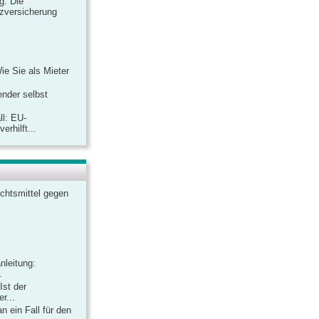
ag: Die
zversicherung
Wie Sie als Mieter
ender selbst
ll: EU-
rhilft...
chtsmittel gegen
nleitung:
.
Ist der
r...
 ein Fall für den