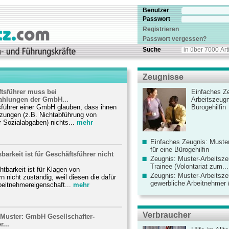
Benutzer
Passwort
Registrieren
Passwort vergessen?
Suche
Zeugnisse
sführer muss bei
Einfaches Ze
ahlungen der GmbH...
Arbeitszeugn
sführer einer GmbH glauben, dass ihnen
Bürogehilfin
etzungen (z.B. Nichtabführung von
 Sozialabgaben) nichts...
mehr
Einfaches Zeugnis: Muster
für eine Bürogehilfin
barkeit ist für Geschäftsführer nicht
Zeugnis: Muster-Arbeitsze
Trainee (Volontariat zum...
htbarkeit ist für Klagen von
Zeugnis: Muster-Arbeitsze
n nicht zuständig, weil diesen die dafür
gewerbliche Arbeitnehmer (
rbeitnehmereigenschaft...
mehr
Verbraucher
 Muster: GmbH Gesellschafter-
...