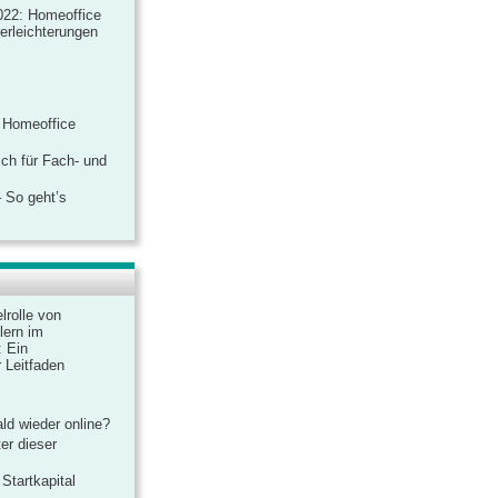
022: Homeoffice
rerleichterungen
 Homeoffice
ich für Fach- und
 So geht’s
lrolle von
lern im
: Ein
 Leitfaden
ld wieder online?
er dieser
Startkapital