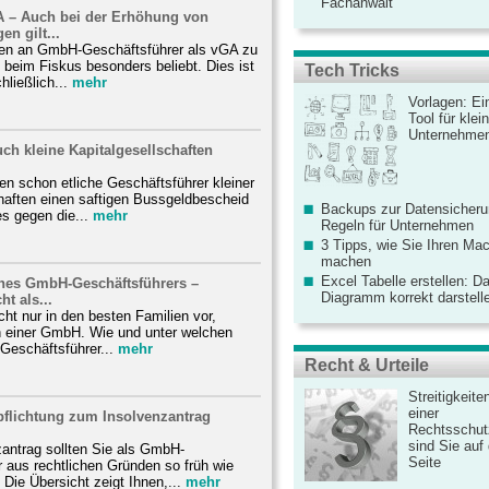
Fachanwalt
 – Auch bei der Erhöhung von
n gilt...
en an GmbH-Geschäftsführer als vGA zu
st beim Fiskus besonders beliebt. Dies ist
Tech Tricks
ließlich...
mehr
Vorlagen: Ei
Tool für kle
Unternehme
ch kleine Kapitalgesellschaften
ben schon etliche Geschäftsführer kleiner
haften einen saftigen Bussgeldbescheid
Backups zur Datensicherun
s gegen die...
mehr
Regeln für Unternehmen
3 Tipps, wie Sie Ihren Mac
machen
Excel Tabelle erstellen: D
nes GmbH-Geschäftsführers –
Diagramm korrekt darstell
ht als...
cht nur in den besten Familien vor,
n einer GmbH. Wie und unter welchen
Geschäftsführer...
mehr
Recht & Urteile
Streitigkeite
einer
pflichtung zum Insolvenzantrag
Rechtsschut
sind Sie auf
antrag sollten Sie als GmbH-
Seite
 aus rechtlichen Gründen so früh wie
 Die Übersicht zeigt Ihnen,...
mehr