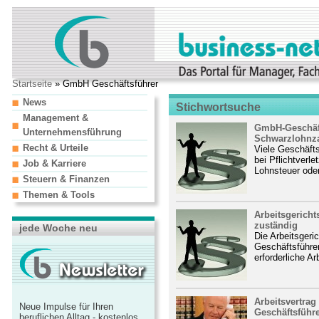
Startseite
» GmbH Geschäftsführer
News
Stichwortsuche
Management &
GmbH-Geschäft
Unternehmensführung
Schwarzlohnz
Recht & Urteile
Viele Geschäft
bei Pflichtverl
Job & Karriere
Lohnsteuer oder
Steuern & Finanzen
Themen & Tools
Arbeitsgerichts
zuständig
jede Woche neu
Die Arbeitsgeric
Geschäftsführer
erforderliche A
Arbeitsvertrag
Neue Impulse für Ihren
Geschäftsführer
beruflichen Alltag - kostenlos