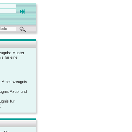
ugnis: Muster-
is für eine
-Arbeitszeugnis
ugnis Azubi und
ugnis für
...