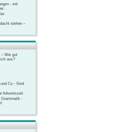
ngen - mit
r...
Was
n
rdacht stehen –
 – Wie gut
sich aus?
 und Co - Sind
r Adventszeit
e Grammatik -
e!