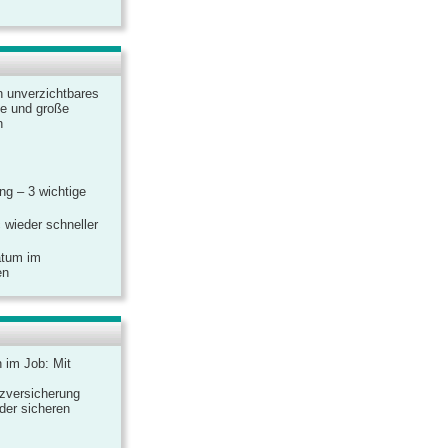
n unverzichtbares
ine und große
n
g – 3 wichtige
 wieder schneller
atum im
en
n im Job: Mit
zversicherung
 der sicheren