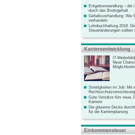
Entgeltumwandlung – die r
durch das Bruttogehalt
Gehaltsverhandlung: Wie F
verhandeln
Lohnbuchhaltung 2018: Di
Steueränderungen sollten
Karriereentwicklung
IT-Weiterbil
Neue Chanc
Möglichkeiten
Streitigkeiten im Job: Mit 
Rechtsschutzversicherung 
Gute Vorsätze fürs neue Ja
Karriere
Die gläserne Decke durchb
für die Karriereplanung
Einkommensteuer