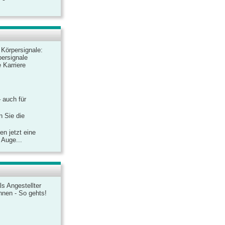
r Körpersignale:
ersignale
 Karriere
– auch für
n Sie die
n jetzt eine
 Auge...
ls Angestellter
chnen - So gehts!