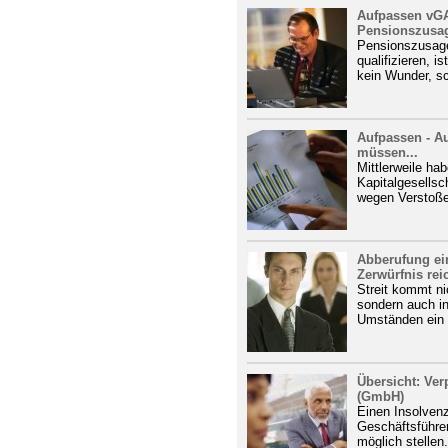
Aufpassen vGA
Pensionszusage
Pensionszusag
qualifizieren, i
kein Wunder, sch
Aufpassen - Au
müssen...
Mittlerweile ha
Kapitalgesellsc
wegen Verstoße
Abberufung ei
Zerwürfnis reic
Streit kommt ni
sondern auch i
Umständen ein 
Übersicht: Ver
(GmbH)
Einen Insolvenz
Geschäftsführer
möglich stellen.