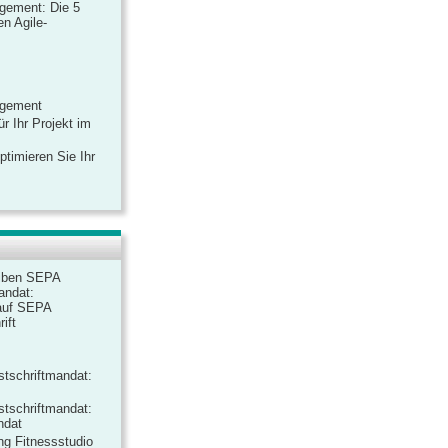
gement: Die 5
n Agile-
agement
r Ihr Projekt im
ptimieren Sie Ihr
iben SEPA
andat:
auf SEPA
ift
tschriftmandat:
tschriftmandat:
ndat
ng Fitnessstudio