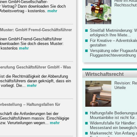
Hilfe im Allt
einen GmbH-Gesellschafter-
Rechtsschut
r Vertrag? Dann downloaden Sie doch
Arbeitsvertrag - kostenlos.
mehr
g Muster: GmbH Fremd-Geschäftsführer
Streitfall Mietminderung: 
erfolgreich Ihre Miete...
einen GmbH-Fremd-Geschäftsführer
Für Kreative – Adventskal
downloaden Sie doch dieses Muster:
gestalten
- kostenlos
mehr
Verspätung oder Flugausfa
Fluggastrechteverordnung ve
berufung Geschäftsführer GmbH - Was
Wirtschaftsrecht
n ist die Rechtmäßigkeit der Abberufung
chäftsführers daran geknüpft, dass ein
Revision: Re
vorliegt. Die...
mehr
Urteile
rbestellung – Haftungsfallen für
Haftungsfalle Bedienungsa
chärft die Anforderungen bei der
Mountainbike ist nicht für..
 Geschäftsführern massiv. Einschlägige
zw. Verurteilungen wegen...
mehr
Widerrufsfalle für Händler: 
Messestand ein bewegliche
Markenrecht: Von Anfang an