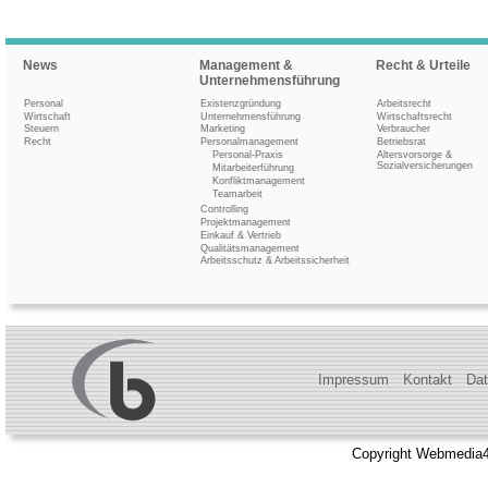
News
Management &
Recht & Urteile
Unternehmensführung
Personal
Existenzgründung
Arbeitsrecht
Wirtschaft
Unternehmensführung
Wirtschaftsrecht
Steuern
Marketing
Verbraucher
Recht
Personalmanagement
Betriebsrat
Personal-Praxis
Altersvorsorge &
Sozialversicherungen
Mitarbeiterführung
Konfliktmanagement
Teamarbeit
Controlling
Projektmanagement
Einkauf & Vertrieb
Qualitätsmanagement
Arbeitsschutz & Arbeitssicherheit
Impressum
Kontakt
Dat
Copyright Webmedia4