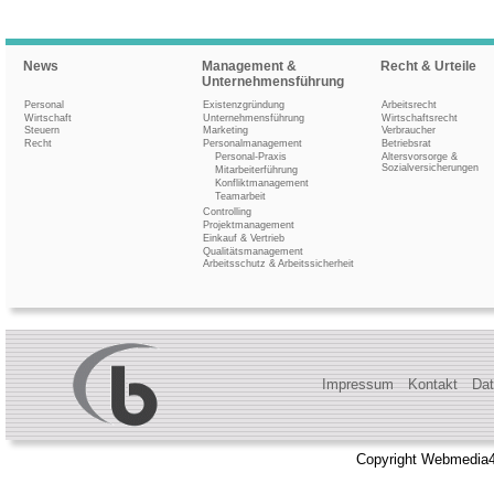
News
Management &
Recht & Urteile
Unternehmensführung
Personal
Existenzgründung
Arbeitsrecht
Wirtschaft
Unternehmensführung
Wirtschaftsrecht
Steuern
Marketing
Verbraucher
Recht
Personalmanagement
Betriebsrat
Personal-Praxis
Altersvorsorge &
Sozialversicherungen
Mitarbeiterführung
Konfliktmanagement
Teamarbeit
Controlling
Projektmanagement
Einkauf & Vertrieb
Qualitätsmanagement
Arbeitsschutz & Arbeitssicherheit
Impressum
Kontakt
Dat
Copyright Webmedia4