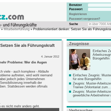
Benutzer
Passwort
Registrieren
Passwort vergessen?
Suche
»
Mitarbeiterführung
» Problemorientiert denken: Setzen Sie als Führungskr
Zeugnisse
 Setzen Sie als Führungskraft
Einfaches Ze
Arbeitszeugn
4. Januar 2012
Bürogehilfin
mehr Probleme: Wer die Augen
h viele - auch komplexe - Abläufe
obleme auftreten, wird wohl niemand
Einfaches Zeugnis: Muster
dabei jedoch jedes Unternehmen
für eine Bürogehilfin
Sensibilisierung innerhalb der
Zeugnis: Muster-Arbeitsze
aben. Stattdessen werden oftmals
Trainee (Volontariat zum...
Zeugnis: Muster-Arbeitsze
gewerbliche Arbeitnehmer (
.
 es nicht mehr anders geht.
Verbraucher