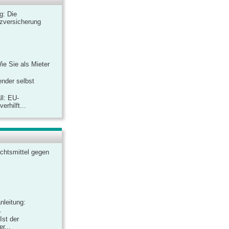
ag: Die
zversicherung
Wie Sie als Mieter
ender selbst
ll: EU-
rhilft...
chtsmittel gegen
nleitung:
.
Ist der
r...