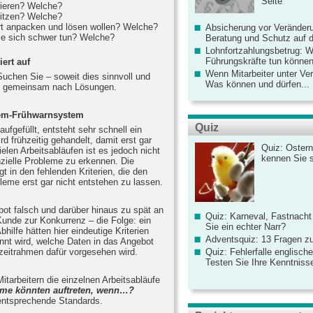
Seite
rieren? Welche?
sitzen? Welche?
ort anpacken und lösen wollen? Welche?
Absicherung vor Veränderu
ie sich schwer tun? Welche?
Beratung und Schutz auf de
Lohnfortzahlungsbetrug: 
Führungskräfte tun könne
iert auf
Wenn Mitarbeiter unter Ve
uchen Sie – soweit dies sinnvoll und
Was können und dürfen...
ern gemeinsam nach Lösungen.
blem-Frühwarnsystem
Quiz
ufgefüllt, entsteht sehr schnell ein
d frühzeitig gehandelt, damit erst gar
Quiz: Ostern
elen Arbeitsabläufen ist es jedoch nicht
kennen Sie 
enzielle Probleme zu erkennen. Die
t in den fehlenden Kriterien, die den
leme erst gar nicht entstehen zu lassen.
bot falsch und darüber hinaus zu spät an
Quiz: Karneval, Fastnacht
unde zur Konkurrenz – die Folge: ein
Sie ein echter Narr?
Abhilfe hätten hier eindeutige Kriterien
Adventsquiz: 13 Fragen zu
nnt wird, welche Daten in das Angebot
zeitrahmen dafür vorgesehen wird.
Quiz: Fehlerfalle englisch
Testen Sie Ihre Kenntniss
itarbeitern die einzelnen Arbeitsabläufe
me könnten auftreten, wenn…?
 entsprechende Standards.