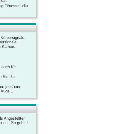
ndat
ng Fitnessstudio
r Körpersignale:
ersignale
 Karriere
– auch für
n Sie die
n jetzt eine
 Auge...
ls Angestellter
chnen - So gehts!