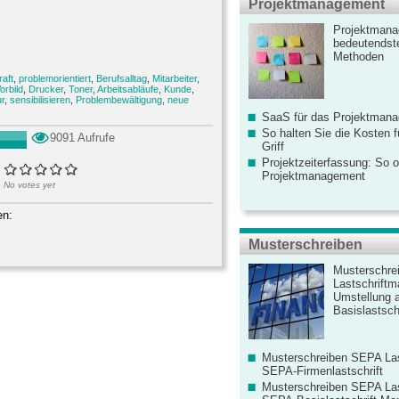
Projektmanagement
Projektmana
bedeutendste
Methoden
aft
,
problemorientiert
,
Berufsalltag
,
Mitarbeiter
,
orbild
,
Drucker
,
Toner
,
Arbeitsabläufe
,
Kunde
,
r
,
sensibilisieren
,
Problembewältigung
,
neue
SaaS für das Projektman
So halten Sie die Kosten fü
9091 Aufrufe
Griff
Projektzeiterfassung: So o
Projektmanagement
No votes yet
en:
Musterschreiben
Musterschre
Lastschriftm
Umstellung 
Basislastschr
Musterschreiben SEPA Las
SEPA-Firmenlastschrift
Musterschreiben SEPA Las