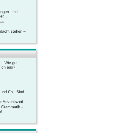
ngen - mit
r...
Was
n
rdacht stehen –
 – Wie gut
sich aus?
 und Co - Sind
r Adventszeit
e Grammatik -
e!