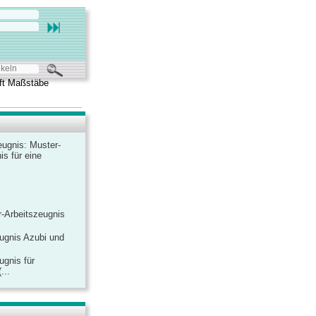
aft Maßstäbe
ugnis: Muster-
is für eine
-Arbeitszeugnis
ugnis Azubi und
ugnis für
...