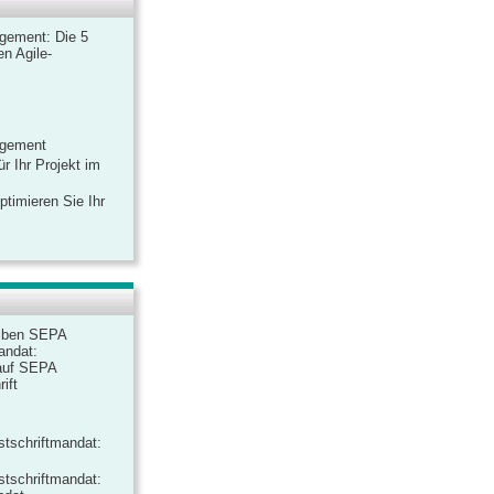
gement: Die 5
n Agile-
agement
r Ihr Projekt im
ptimieren Sie Ihr
iben SEPA
andat:
auf SEPA
ift
tschriftmandat:
tschriftmandat: