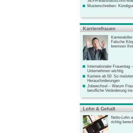
SEPA-Basislastschrift-Ma
Musterschreiben: Kündigu
Karrierefrauen
Karrierekille
Falsche Körp
bremsen Ihre
Internationaler Frauentag 
Unternehmen wichtig
Karriere ab 50: So meister
Herausforderungen
Jobwechsel – Warum Fraue
berufliche Veränderung ins
Lohn & Gehalt
Netto-Lohn a
richtig bere