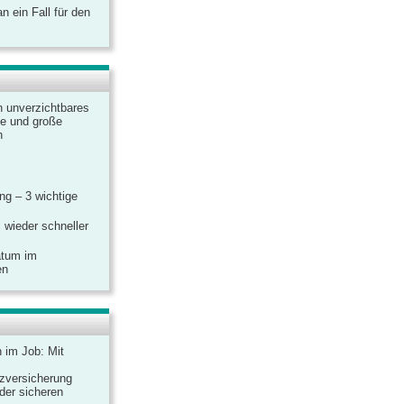
 ein Fall für den
n unverzichtbares
ine und große
n
g – 3 wichtige
 wieder schneller
atum im
en
n im Job: Mit
zversicherung
 der sicheren