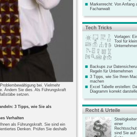
Markenrecht: Von Anfang an
Fachanwalt
Tech Tricks
Vorlagen: Ei
Tool für kle
Unternehme
Backups zur Datensicherun
Regeln für Unternehmen
3 Tipps, wie Sie Ihren Mac
machen
 Problembewältigung bei. Vielmehr
Excel Tabelle erstellen: D
. Ändern Sie dies. Als Führungskraft
Diagramm korrekt darstell
Maßstäbe setzen.
ndeln: 3 Tipps, wie Sie als
Recht & Urteile
nes Verhalten
Streitigkeite
einer
n Ihnen als Führungskraft. Sie sind ein
Rechtsschut
ientiertes Denken. Prüfen Sie deshalb
sind Sie auf