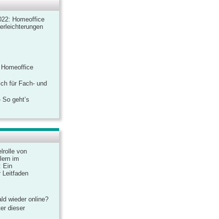
022: Homeoffice
rerleichterungen
 Homeoffice
ich für Fach- und
 So geht’s
lrolle von
lern im
: Ein
 Leitfaden
ld wieder online?
er dieser