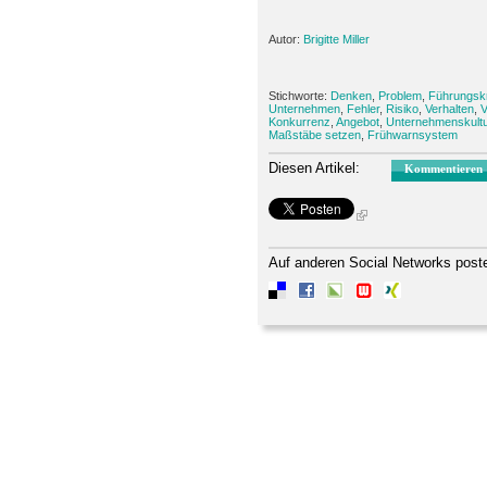
Autor:
Brigitte Miller
Stichworte:
Denken
,
Problem
,
Führungskr
Unternehmen
,
Fehler
,
Risiko
,
Verhalten
,
V
Konkurrenz
,
Angebot
,
Unternehmenskultu
Maßstäbe setzen
,
Frühwarnsystem
Diesen Artikel:
Kommentieren
Auf anderen Social Networks post