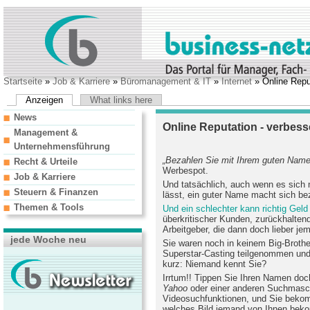
Startseite
»
Job & Karriere
»
Büromanagement & IT
»
Internet
» Online Repu
Anzeigen
What links here
News
Online Reputation - verbess
Management &
Unternehmensführung
„Bezahlen Sie mit Ihrem guten Nam
Recht & Urteile
Werbespot.
Job & Karriere
Und tatsächlich, auch wenn es sich 
Steuern & Finanzen
lässt, ein guter Name macht sich bez
Themen & Tools
Und ein schlechter kann richtig Geld
überkritischer Kunden, zurückhaltend
Arbeitgeber, die dann doch lieber je
jede Woche neu
Sie waren noch in keinem Big-Brothe
Superstar-Casting teilgenommen und 
kurz: Niemand kennt Sie?
Irrtum!! Tippen Sie Ihren Namen doc
Yahoo
oder einer anderen Suchmasch
Videosuchfunktionen, und Sie beko
welches Bild jemand von Ihnen bekom