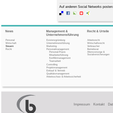
Auf anderen Social Networks posten
News
Management &
Recht & Urteile
Unternehmensführung
Personal
Existenzgründung
Arbeitsrecht
Wirtschaft
Unternehmensführung
Wirtschaftsrecht
Steuern
Marketing
Verbraucher
Recht
Personalmanagement
Betriebsrat
Personal-Praxis
Altersvorsorge &
Sozialversicherungen
Mitarbeiterführung
Konfliktmanagement
Teamarbeit
Controlling
Projektmanagement
Einkauf & Vertrieb
Qualitätsmanagement
Arbeitsschutz & Arbeitssicherheit
Impressum
Kontakt
Dat