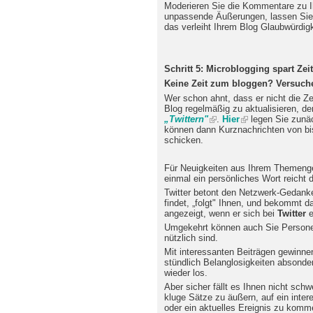
Moderieren Sie die Kommentare zu Ih
unpassende Äußerungen, lassen Sie 
das verleiht Ihrem Blog Glaubwürdigk
Schritt 5: Microblogging spart Zeit
Keine Zeit zum bloggen? Versuch
Wer schon ahnt, dass er nicht die Zei
Blog regelmäßig zu aktualisieren, dem
„Twittern"
.
Hier
legen Sie zunä
können dann Kurznachrichten von bi
schicken.
Für Neuigkeiten aus Ihrem Themenge
einmal ein persönliches Wort reicht 
Twitter betont den Netzwerk-Gedanke
findet, „folgt" Ihnen, und bekommt d
angezeigt, wenn er sich bei
Twitter
e
Umgekehrt können auch Sie Personen 
nützlich sind.
Mit interessanten Beiträgen gewinn
stündlich Belanglosigkeiten absonder
wieder los.
Aber sicher fällt es Ihnen nicht schwe
kluge Sätze zu äußern, auf ein inte
oder ein aktuelles Ereignis zu komm