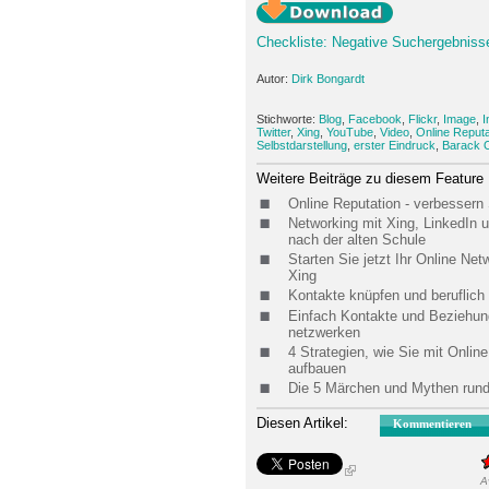
Checkliste: Negative Suchergebnisse
Autor:
Dirk Bongardt
Stichworte:
Blog
,
Facebook
,
Flickr
,
Image
,
I
Twitter
,
Xing
,
YouTube
,
Video
,
Online Reputa
Selbstdarstellung
,
erster Eindruck
,
Barack
Weitere Beiträge zu diesem Feature
Online Reputation - verbessern
Networking mit Xing, LinkedIn u
nach der alten Schule
Starten Sie jetzt Ihr Online N
Xing
Kontakte knüpfen und beruflich 
Einfach Kontakte und Beziehung
netzwerken
4 Strategien, wie Sie mit Onli
aufbauen
Die 5 Märchen und Mythen rund
Diesen Artikel:
Kommentieren
A