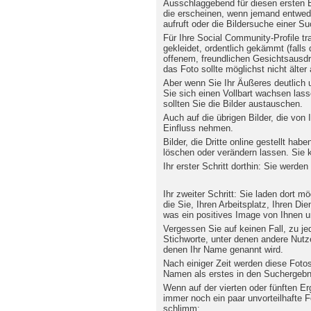
Ausschlaggebend für diesen ersten Ei
die erscheinen, wenn jemand entwede
aufruft oder die Bildersuche einer 
Für Ihre Social Community-Profile t
gekleidet, ordentlich gekämmt (falls d
offenem, freundlichen Gesichtsausdru
das Foto sollte möglichst nicht älter 
Aber wenn Sie Ihr Äußeres deutlich 
Sie sich einen Vollbart wachsen la
sollten Sie die Bilder austauschen.
Auch auf die übrigen Bilder, die von
Einfluss nehmen.
Bilder, die Dritte online gestellt ha
löschen oder verändern lassen. Sie 
Ihr erster Schritt dorthin: Sie werde
Ihr zweiter Schritt: Sie laden dort mö
die Sie, Ihren Arbeitsplatz, Ihren Di
was ein positives Image von Ihnen un
Vergessen Sie auf keinen Fall, zu j
Stichworte, unter denen andere Nutze
denen Ihr Name genannt wird.
Nach einiger Zeit werden diese Foto
Namen als erstes in den Suchergebn
Wenn auf der vierten oder fünften Er
immer noch ein paar unvorteilhafte F
schlimm: