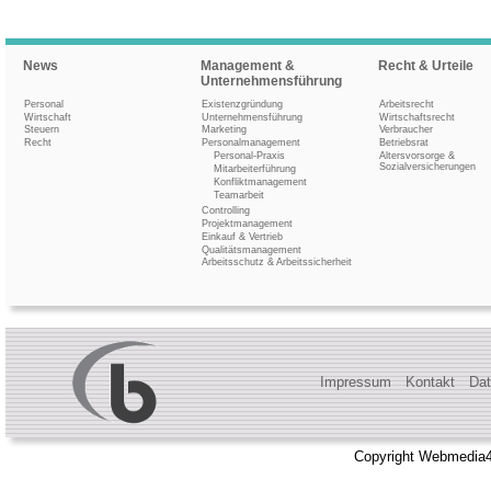
News
Management &
Recht & Urteile
Unternehmensführung
Personal
Existenzgründung
Arbeitsrecht
Wirtschaft
Unternehmensführung
Wirtschaftsrecht
Steuern
Marketing
Verbraucher
Recht
Personalmanagement
Betriebsrat
Personal-Praxis
Altersvorsorge &
Sozialversicherungen
Mitarbeiterführung
Konfliktmanagement
Teamarbeit
Controlling
Projektmanagement
Einkauf & Vertrieb
Qualitätsmanagement
Arbeitsschutz & Arbeitssicherheit
Impressum
Kontakt
Dat
Copyright Webmedia4