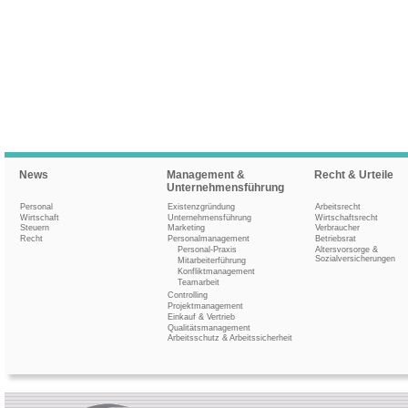
News
Management &
Recht & Urteile
Unternehmensführung
Personal
Existenzgründung
Arbeitsrecht
Wirtschaft
Unternehmensführung
Wirtschaftsrecht
Steuern
Marketing
Verbraucher
Recht
Personalmanagement
Betriebsrat
Personal-Praxis
Altersvorsorge &
Sozialversicherungen
Mitarbeiterführung
Konfliktmanagement
Teamarbeit
Controlling
Projektmanagement
Einkauf & Vertrieb
Qualitätsmanagement
Arbeitsschutz & Arbeitssicherheit