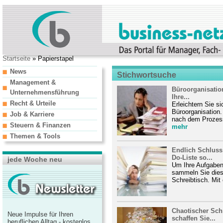
Startseite
» Papierstapel
News
Stichwortsuche
Management &
Büroorganisation
Unternehmensführung
Ihre...
Recht & Urteile
Erleichtern Sie si
Büroorganisation
Job & Karriere
nach dem Prozess
Steuern & Finanzen
mehr
Themen & Tools
Endlich Schluss
Do-Liste so...
jede Woche neu
Um Ihre Aufgaben 
sammeln Sie dies
Schreibtisch. Mit 
Chaotischer Sch
Neue Impulse für Ihren
schaffen Sie...
beruflichen Alltag - kostenlos