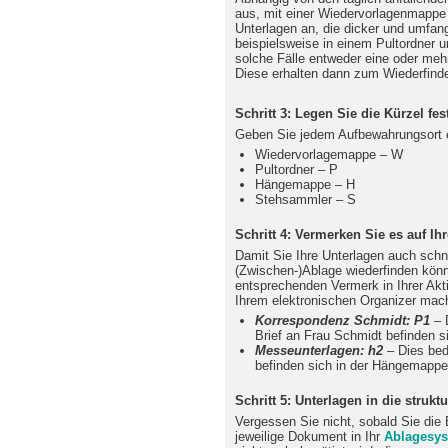
aus, mit einer Wiedervorlagenmappe 
Unterlagen an, die dicker und umfang
beispielsweise in einem Pultordner u
solche Fälle entweder eine oder m
Diese erhalten dann zum Wiederfin
Schritt 3: Legen Sie die Kürzel fes
Geben Sie jedem Aufbewahrungsort 
Wiedervorlagemappe – W
Pultordner – P
Hängemappe – H
Stehsammler – S
Schritt 4: Vermerken Sie es auf Ihr
Damit Sie Ihre Unterlagen auch schne
(Zwischen-)Ablage wiederfinden könn
entsprechenden Vermerk in Ihrer Aktiv
Ihrem elektronischen Organizer mac
Korrespondenz Schmidt: P1
– D
Brief an Frau Schmidt befinden s
Messeunterlagen: h2
– Dies bed
befinden sich in der Hängemappe 
Schritt 5: Unterlagen in die strukt
Vergessen Sie nicht, sobald Sie die 
jeweilige Dokument in Ihr
Ablagesy