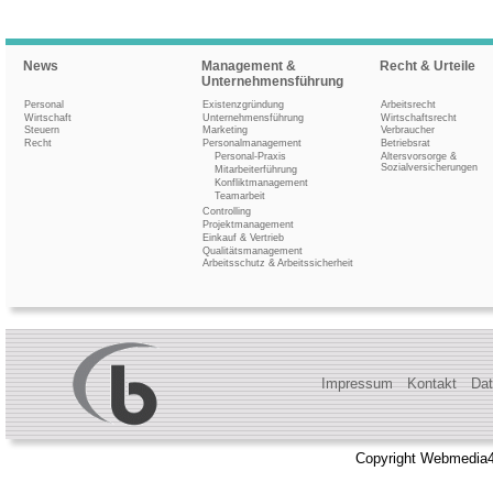
News
Management &
Recht & Urteile
Unternehmensführung
Personal
Existenzgründung
Arbeitsrecht
Wirtschaft
Unternehmensführung
Wirtschaftsrecht
Steuern
Marketing
Verbraucher
Recht
Personalmanagement
Betriebsrat
Personal-Praxis
Altersvorsorge &
Sozialversicherungen
Mitarbeiterführung
Konfliktmanagement
Teamarbeit
Controlling
Projektmanagement
Einkauf & Vertrieb
Qualitätsmanagement
Arbeitsschutz & Arbeitssicherheit
Impressum
Kontakt
Dat
Copyright Webmedia4