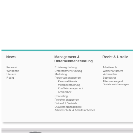
News
Management &
Recht & Urteile
Unternehmensführung
Personal
Existenzgründung
Arbeitsrecht
Wirtschaft
Unternehmensführung
Wirtschaftsrecht
Steuern
Marketing
Verbraucher
Recht
Personalmanagement
Betriebsrat
Personal-Praxis
Altersvorsorge &
Sozialversicherungen
Mitarbeiterführung
Konfliktmanagement
Teamarbeit
Controlling
Projektmanagement
Einkauf & Vertrieb
Qualitätsmanagement
Arbeitsschutz & Arbeitssicherheit