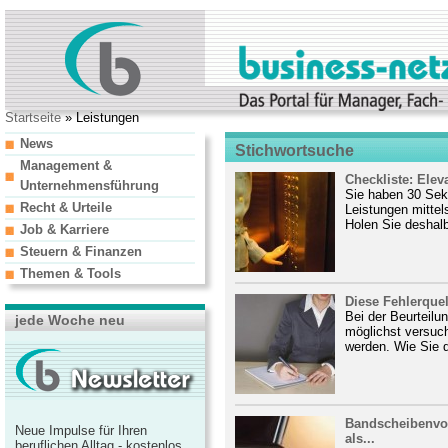
Startseite
» Leistungen
News
Stichwortsuche
Management &
Checkliste: Elev
Unternehmensführung
Sie haben 30 Sek
Recht & Urteile
Leistungen mittel
Holen Sie deshalb
Job & Karriere
Steuern & Finanzen
Themen & Tools
Diese Fehlerquell
Bei der Beurteilu
jede Woche neu
möglichst versuch
werden. Wie Sie d
Bandscheibenvor
Neue Impulse für Ihren
als...
beruflichen Alltag - kostenlos