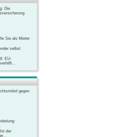
ag: Die
zversicherung
Wie Sie als Mieter
ender selbst
ll: EU-
rhilft...
chtsmittel gegen
nleitung:
.
Ist der
r...