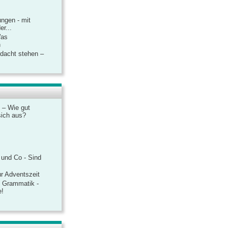
ngen - mit
r...
Was
n
rdacht stehen –
 – Wie gut
sich aus?
 und Co - Sind
r Adventszeit
e Grammatik -
e!