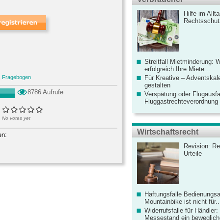
Hilfe im Allt
Rechtsschut
Streitfall Mietminderung: 
erfolgreich Ihre Miete...
,
Fragebogen
Für Kreative – Adventskal
gestalten
8786 Aufrufe
Verspätung oder Flugausfa
Fluggastrechteverordnung ve
No votes yet
Wirtschaftsrecht
en:
Revision: Re
Urteile
Haftungsfalle Bedienungsa
Mountainbike ist nicht für..
Widerrufsfalle für Händler: 
Messestand ein bewegliche