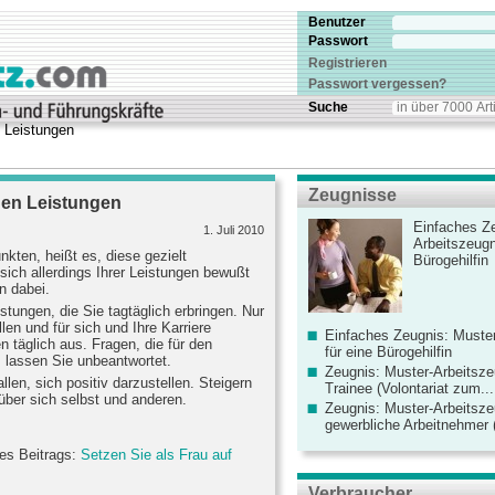
Benutzer
Passwort
Registrieren
Passwort vergessen?
Suche
 Leistungen
Zeugnisse
hen Leistungen
Einfaches Ze
1. Juli 2010
Arbeitszeugn
nkten, heißt es, diese gezielt
Bürogehilfin
ich allerdings Ihrer Leistungen bewußt
n dabei.
istungen, die Sie tagtäglich erbringen. Nur
len und für sich und Ihre Karriere
Einfaches Zeugnis: Muster
 täglich aus. Fragen, die für den
für eine Bürogehilfin
, lassen Sie unbeantwortet.
Zeugnis: Muster-Arbeitsze
len, sich positiv darzustellen. Steigern
Trainee (Volontariat zum...
über sich selbst und anderen.
Zeugnis: Muster-Arbeitsze
gewerbliche Arbeitnehmer (
des Beitrags:
Setzen Sie als Frau auf
Verbraucher