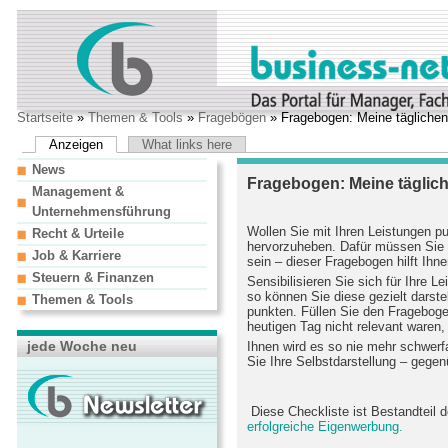
Startseite
»
Themen & Tools
»
Fragebögen
» Fragebogen: Meine täglichen
Anzeigen
What links here
News
Fragebogen: Meine täglic
Management &
Unternehmensführung
Wollen Sie mit Ihren Leistungen pu
Recht & Urteile
hervorzuheben. Dafür müssen Sie s
Job & Karriere
sein – dieser Fragebogen hilft Ihne
Steuern & Finanzen
Sensibilisieren Sie sich für Ihre Le
so können Sie diese gezielt darstel
Themen & Tools
punkten. Füllen Sie den Fragebogen
heutigen Tag nicht relevant waren
jede Woche neu
Ihnen wird es so nie mehr schwerfal
Sie Ihre Selbstdarstellung – gegen
Diese Checkliste ist Bestandteil 
erfolgreiche Eigenwerbung.