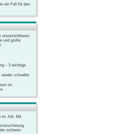
 ein Fall für den
n unverzichtbares
ine und große
n
g – 3 wichtige
 wieder schneller
atum im
en
n im Job: Mit
zversicherung
 der sicheren