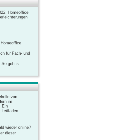
022: Homeoffice
rerleichterungen
 Homeoffice
ich für Fach- und
 So geht’s
lrolle von
lern im
: Ein
 Leitfaden
ld wieder online?
er dieser