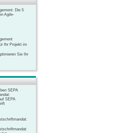
gement: Die 5
n Agile-
agement
r Ihr Projekt im
ptimieren Sie Ihr
iben SEPA
andat:
auf SEPA
ift
tschriftmandat:
tschriftmandat: