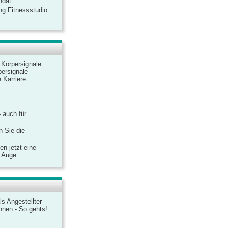
ndat
ng Fitnessstudio
r Körpersignale:
ersignale
 Karriere
– auch für
n Sie die
n jetzt eine
 Auge...
ls Angestellter
chnen - So gehts!