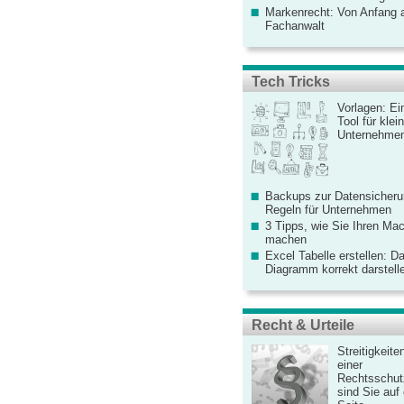
Markenrecht: Von Anfang an
Fachanwalt
Tech Tricks
Vorlagen: Ei
Tool für kle
Unternehme
Backups zur Datensicherun
Regeln für Unternehmen
3 Tipps, wie Sie Ihren Mac
machen
Excel Tabelle erstellen: D
Diagramm korrekt darstell
Recht & Urteile
Streitigkeite
einer
Rechtsschut
sind Sie auf