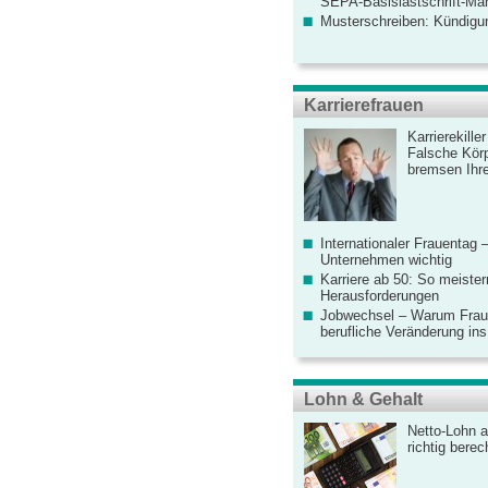
SEPA-Basislastschrift-Ma
Musterschreiben: Kündigu
Karrierefrauen
Karrierekille
Falsche Körp
bremsen Ihre
Internationaler Frauentag 
Unternehmen wichtig
Karriere ab 50: So meister
Herausforderungen
Jobwechsel – Warum Fraue
berufliche Veränderung ins
Lohn & Gehalt
Netto-Lohn a
richtig bere