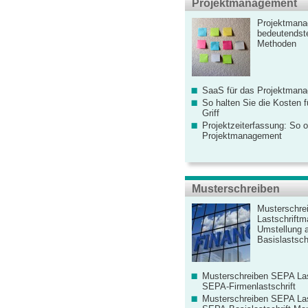
Projektmanagement
Projektmana
bedeutendste
Methoden
SaaS für das Projektman
So halten Sie die Kosten fü
Griff
Projektzeiterfassung: So o
Projektmanagement
Musterschreiben
Musterschre
Lastschriftm
Umstellung 
Basislastschr
Musterschreiben SEPA Las
SEPA-Firmenlastschrift
Musterschreiben SEPA Las