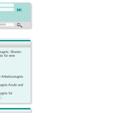
ugnis: Muster-
is für eine
-Arbeitszeugnis
ugnis Azubi und
ugnis für
...