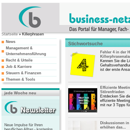
Startseite
» Killerphrasen
News
Stichwortsuche
Management &
Fehler 4 in der
Unternehmensführung
Killerphrasenal
Recht & Urteile
Kennen Sie die Li
Gehaltsverhandlun
Job & Karriere
ist der erste Ansa
Steuern & Finanzen
Themen & Tools
Effiziente Meeti
Störenfrieden
jede Woche neu
Entdecken Sie die
effiziente Meetin
mit nur 3 Tipps für
Diskussionen in
Neue Impulse für Ihren
erhöhen das...
beruflichen Alltag - kostenlos