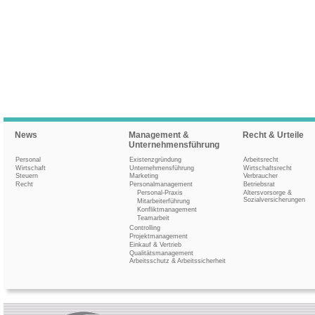
News
Management &
Recht & Urteile
Unternehmensführung
Personal
Existenzgründung
Arbeitsrecht
Wirtschaft
Unternehmensführung
Wirtschaftsrecht
Steuern
Marketing
Verbraucher
Recht
Personalmanagement
Betriebsrat
Personal-Praxis
Altersvorsorge &
Sozialversicherungen
Mitarbeiterführung
Konfliktmanagement
Teamarbeit
Controlling
Projektmanagement
Einkauf & Vertrieb
Qualitätsmanagement
Arbeitsschutz & Arbeitssicherheit