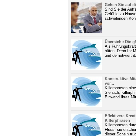
Gehen Sie auf di
Sind Sie der Auffa
Gefühle zu Hause
schwelenden Konfl
Übersicht: Die g
Als Führungskraft 
hüten. Denn Ihr M
und demotiviert da
Konstruktive Mit
vor...
Killerphrasen blo
Sie sich, Killerp
Einwand Ihres Mit
Effektivere Kreat
Killerphrasen
Killerphrasen dur
Fluss, sie ersche
dieser Schein trüg