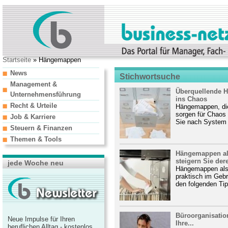
Startseite
» Hängemappen
News
Stichwortsuche
Management &
Überquellende 
Unternehmensführung
ins Chaos
Recht & Urteile
Hängemappen, die 
sorgen für Chaos 
Job & Karriere
Sie nach System –
Steuern & Finanzen
Themen & Tools
Hängemappen al
steigern Sie dere
jede Woche neu
Hängemappen als
praktisch im Gebr
den folgenden Tip
Büroorganisation
Neue Impulse für Ihren
Ihre...
beruflichen Alltag - kostenlos