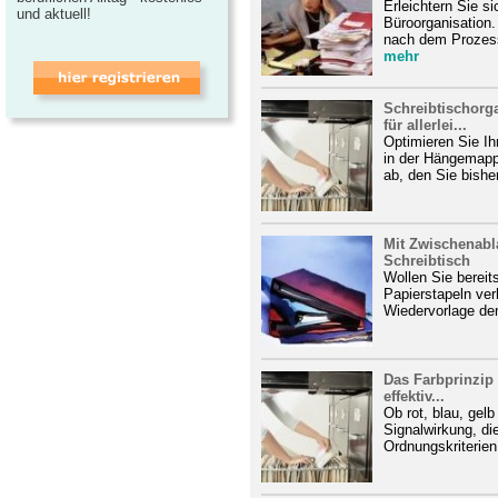
Erleichtern Sie si
und aktuell!
Büroorganisation
nach dem Prozess
mehr
Schreibtischorg
für allerlei...
Optimieren Sie Ih
in der Hängemapp
ab, den Sie bisher
Mit Zwischenab
Schreibtisch
Wollen Sie berei
Papierstapeln ve
Wiedervorlage den
Das Farbprinzi
effektiv...
Ob rot, blau, gel
Signalwirkung, di
Ordnungskriterien 