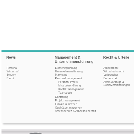
News
Management &
Recht & Urteile
Unternehmensführung
Personal
Existenzgründung
Arbeitsrecht
Wirtschaft
Unternehmensführung
Wirtschaftsrecht
Steuern
Marketing
Verbraucher
Recht
Personalmanagement
Betriebsrat
Personal-Praxis
Altersvorsorge &
Sozialversicherungen
Mitarbeiterführung
Konfliktmanagement
Teamarbeit
Controlling
Projektmanagement
Einkauf & Vertrieb
Qualitätsmanagement
Arbeitsschutz & Arbeitssicherheit