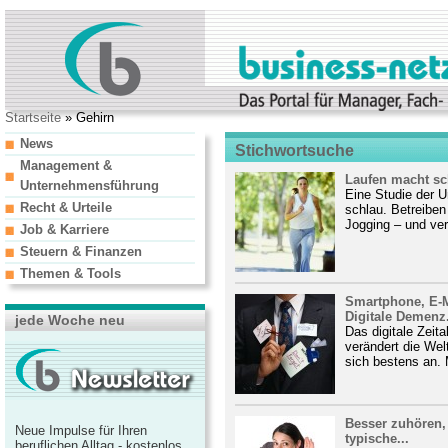
Startseite
» Gehirn
News
Stichwortsuche
Management &
Laufen macht sc
Unternehmensführung
Eine Studie der U
Recht & Urteile
schlau. Betreiben
Jogging – und ver
Job & Karriere
Steuern & Finanzen
Themen & Tools
Smartphone, E-Ma
Digitale Demenz.
jede Woche neu
Das digitale Zeit
verändert die Wel
sich bestens an. 
Besser zuhören,
Neue Impulse für Ihren
typische...
beruflichen Alltag - kostenlos