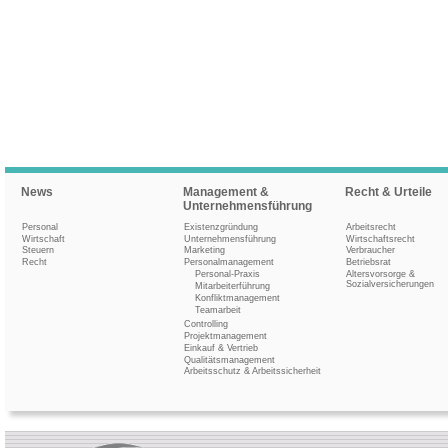
News
Management &
Recht & Urteile
Unternehmensführung
Personal
Existenzgründung
Arbeitsrecht
Wirtschaft
Unternehmensführung
Wirtschaftsrecht
Steuern
Marketing
Verbraucher
Recht
Personalmanagement
Betriebsrat
Personal-Praxis
Altersvorsorge &
Sozialversicherungen
Mitarbeiterführung
Konfliktmanagement
Teamarbeit
Controlling
Projektmanagement
Einkauf & Vertrieb
Qualitätsmanagement
Arbeitsschutz & Arbeitssicherheit