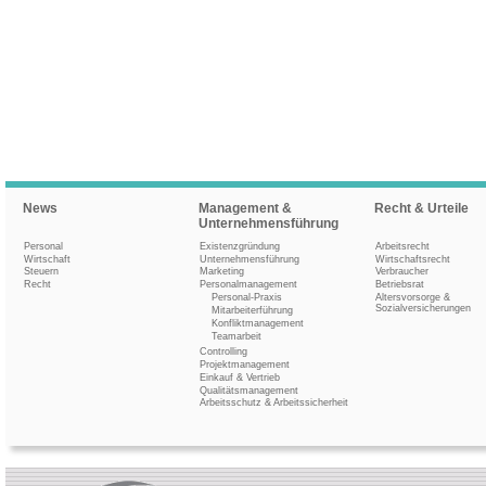
News
Management &
Recht & Urteile
Unternehmensführung
Personal
Existenzgründung
Arbeitsrecht
Wirtschaft
Unternehmensführung
Wirtschaftsrecht
Steuern
Marketing
Verbraucher
Recht
Personalmanagement
Betriebsrat
Personal-Praxis
Altersvorsorge &
Sozialversicherungen
Mitarbeiterführung
Konfliktmanagement
Teamarbeit
Controlling
Projektmanagement
Einkauf & Vertrieb
Qualitätsmanagement
Arbeitsschutz & Arbeitssicherheit