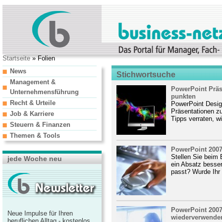
Startseite
» Folien
News
Stichwortsuche
Management &
PowerPoint Präs
Unternehmensführung
punkten
Recht & Urteile
PowerPoint Design
Präsentationen zu
Job & Karriere
Tipps verraten, wi
Steuern & Finanzen
Themen & Tools
PowerPoint 2007
Stellen Sie beim E
jede Woche neu
ein Absatz besser
passt? Wurde Ihr 
PowerPoint 2007
Neue Impulse für Ihren
wiederverwende
beruflichen Alltag - kostenlos