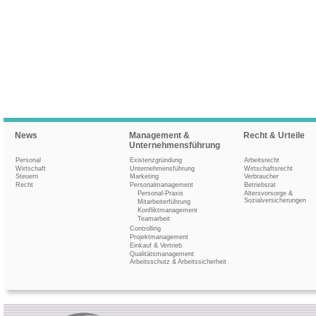
News
Management &
Recht & Urteile
Unternehmensführung
Personal
Existenzgründung
Arbeitsrecht
Wirtschaft
Unternehmensführung
Wirtschaftsrecht
Steuern
Marketing
Verbraucher
Recht
Personalmanagement
Betriebsrat
Personal-Praxis
Altersvorsorge &
Sozialversicherungen
Mitarbeiterführung
Konfliktmanagement
Teamarbeit
Controlling
Projektmanagement
Einkauf & Vertrieb
Qualitätsmanagement
Arbeitsschutz & Arbeitssicherheit