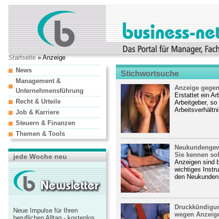
Startseite
» Anzeige
News
Stichwortsuche
Management &
Anzeige gegen
Unternehmensführung
Erstattet ein A
Recht & Urteile
Arbeitgeber, so
Arbeitsverhältni
Job & Karriere
Steuern & Finanzen
Themen & Tools
Neukundengewi
Sie kennen sol
jede Woche neu
Anzeigen sind 
wichtiges Instr
den Neukunden a
Druckkündigun
Neue Impulse für Ihren
wegen Anzeige
beruflichen Alltag - kostenlos