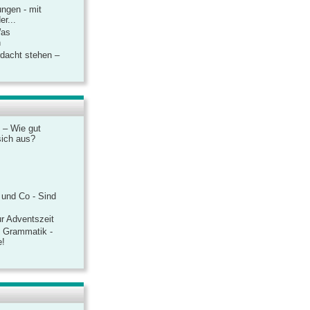
ngen - mit
r...
Was
n
rdacht stehen –
 – Wie gut
sich aus?
 und Co - Sind
r Adventszeit
e Grammatik -
e!