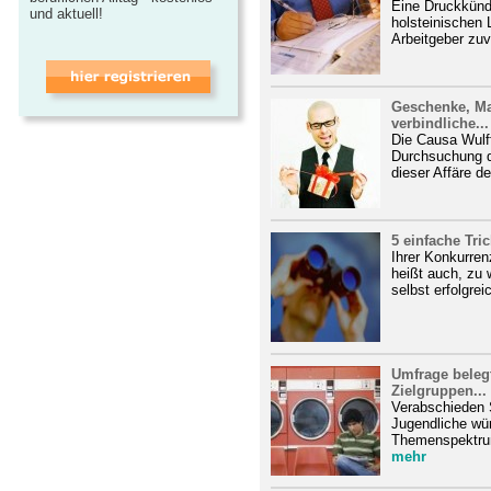
Eine Druckkünd
und aktuell!
holsteinischen 
Arbeitgeber zuv
Geschenke, Mau
verbindliche...
Die Causa Wulff
Durchsuchung d
dieser Affäre de
5 einfache Tri
Ihrer Konkurren
heißt auch, zu 
selbst erfolgre
Umfrage belegt
Zielgruppen...
Verabschieden S
Jugendliche wür
Themenspektrum
mehr