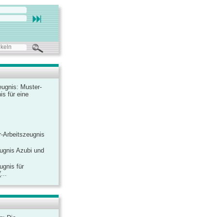
ugnis: Muster-
is für eine
-Arbeitszeugnis
ugnis Azubi und
ugnis für
...