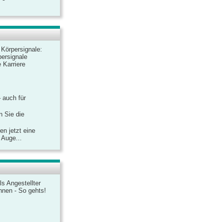
r Körpersignale:
ersignale
 Karriere
– auch für
n Sie die
n jetzt eine
 Auge...
ls Angestellter
chnen - So gehts!