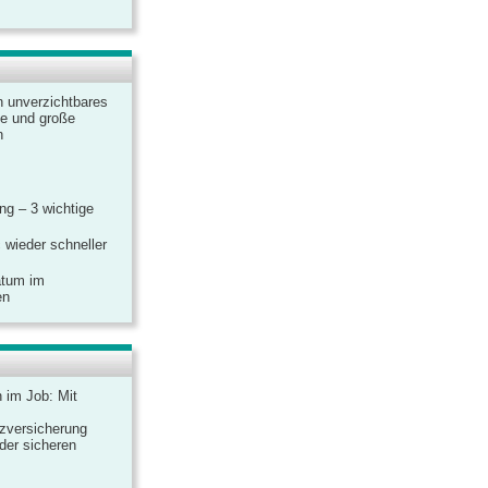
n unverzichtbares
ine und große
n
g – 3 wichtige
 wieder schneller
atum im
en
n im Job: Mit
zversicherung
 der sicheren