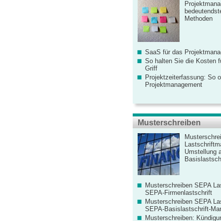
Projektmana
bedeutendste
Methoden
SaaS für das Projektman
So halten Sie die Kosten fü
Griff
Projektzeiterfassung: So o
Projektmanagement
Musterschreiben
Musterschre
Lastschriftm
Umstellung 
Basislastschr
Musterschreiben SEPA Las
SEPA-Firmenlastschrift
Musterschreiben SEPA Las
SEPA-Basislastschrift-Ma
Musterschreiben: Kündigu