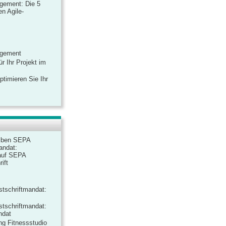
gement: Die 5
n Agile-
agement
r Ihr Projekt im
ptimieren Sie Ihr
iben SEPA
andat:
auf SEPA
ift
tschriftmandat:
tschriftmandat:
ndat
ng Fitnessstudio