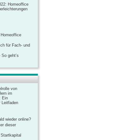
022: Homeoffice
rerleichterungen
 Homeoffice
ich für Fach- und
 So geht’s
lrolle von
lern im
: Ein
 Leitfaden
ld wieder online?
er dieser
Startkapital