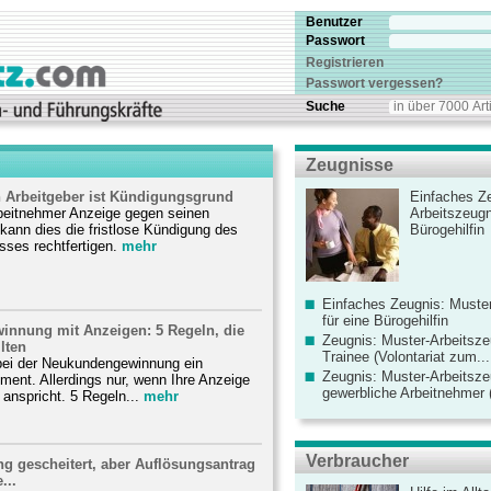
Benutzer
Passwort
Registrieren
Passwort vergessen?
Suche
Zeugnisse
 Arbeitgeber ist Kündigungsgrund
Einfaches Ze
rbeitnehmer Anzeige gegen seinen
Arbeitszeugn
 kann dies die fristlose Kündigung des
Bürogehilfin
sses rechtfertigen.
mehr
Einfaches Zeugnis: Muster
für eine Bürogehilfin
nnung mit Anzeigen: 5 Regeln, die
Zeugnis: Muster-Arbeitsze
lten
Trainee (Volontariat zum...
bei der Neukundengewinnung ein
Zeugnis: Muster-Arbeitsze
ument. Allerdings nur, wenn Ihre Anzeige
gewerbliche Arbeitnehmer (
nspricht. 5 Regeln...
mehr
Verbraucher
g gescheitert, aber Auflösungsantrag
...