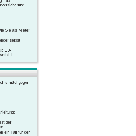
ag: Die
zversicherung
Wie Sie als Mieter
ender selbst
ll: EU-
rhilft...
chtsmittel gegen
nleitung:
.
Ist der
r...
 ein Fall für den