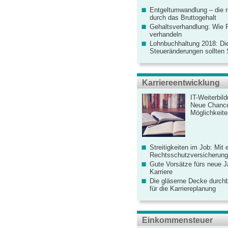
Entgeltumwandlung – die r
durch das Bruttogehalt
Gehaltsverhandlung: Wie F
verhandeln
Lohnbuchhaltung 2018: Di
Steueränderungen sollten
Karriereentwicklung
IT-Weiterbil
Neue Chanc
Möglichkeiten
Streitigkeiten im Job: Mit 
Rechtsschutzversicherung 
Gute Vorsätze fürs neue Ja
Karriere
Die gläserne Decke durchb
für die Karriereplanung
Einkommensteuer