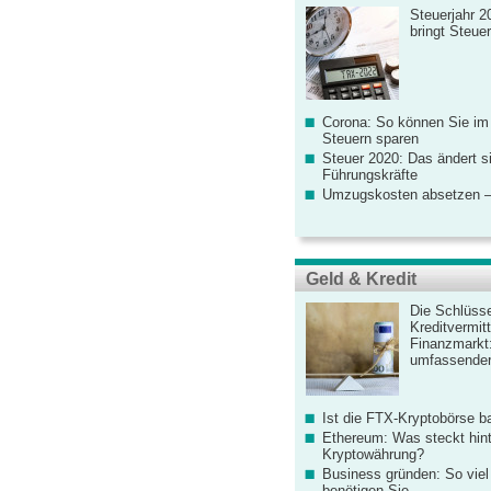
Steuerjahr 2
bringt Steue
Corona: So können Sie im
Steuern sparen
Steuer 2020: Das ändert s
Führungskräfte
Umzugskosten absetzen –
Geld & Kredit
Die Schlüsse
Kreditvermitt
Finanzmarkt
umfassender
Ist die FTX-Kryptobörse ba
Ethereum: Was steckt hint
Kryptowährung?
Business gründen: So viel 
benötigen Sie