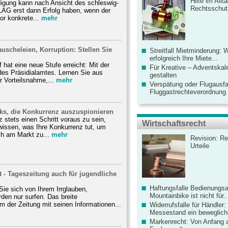
Hilfe im Allt
igung kann nach Ansicht des schleswig-
Rechtsschut
LAG erst dann Erfolg haben, wenn der
or konkrete...
mehr
scheleien, Korruption: Stellen Sie
Streitfall Mietminderung: 
erfolgreich Ihre Miete...
 hat eine neue Stufe erreicht: Mit der
Für Kreative – Adventskal
es Präsidialamtes. Lernen Sie aus
gestalten
r Vorteilsnahme,...
mehr
Verspätung oder Flugausfa
Fluggastrechteverordnung ve
cks, die Konkurrenz auszuspionieren
z stets einen Schritt voraus zu sein,
Wirtschaftsrecht
wissen, was Ihre Konkurrenz tut, um
ich am Markt zu...
mehr
Revision: Re
Urteile
 - Tageszeitung auch für jugendliche
Haftungsfalle Bedienungsa
ie sich von Ihrem Irrglauben,
Mountainbike ist nicht für..
den nur surfen. Das breite
 der Zeitung mit seinen Informationen...
Widerrufsfalle für Händler: 
Messestand ein bewegliche
Markenrecht: Von Anfang an