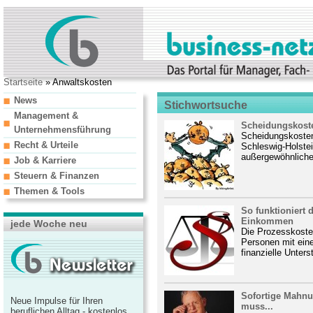
Startseite
» Anwaltskosten
News
Stichwortsuche
Management &
Scheidungskoste
Unternehmensführung
Scheidungskosten
Recht & Urteile
Schleswig-Holstei
außergewöhnliche
Job & Karriere
Steuern & Finanzen
Themen & Tools
So funktioniert 
Einkommen
jede Woche neu
Die Prozesskoste
Personen mit ein
finanzielle Unter
Sofortige Mahnu
Neue Impulse für Ihren
muss...
beruflichen Alltag - kostenlos