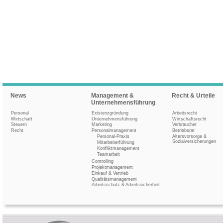
News
Management &
Recht & Urteile
Unternehmensführung
Personal
Existenzgründung
Arbeitsrecht
Wirtschaft
Unternehmensführung
Wirtschaftsrecht
Steuern
Marketing
Verbraucher
Recht
Personalmanagement
Betriebsrat
Personal-Praxis
Altersvorsorge &
Sozialversicherungen
Mitarbeiterführung
Konfliktmanagement
Teamarbeit
Controlling
Projektmanagement
Einkauf & Vertrieb
Qualitätsmanagement
Arbeitsschutz & Arbeitssicherheit