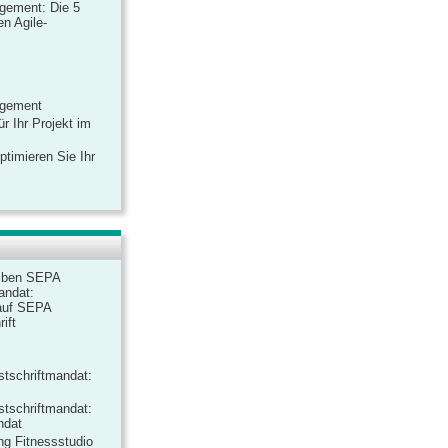
gement: Die 5
n Agile-
agement
r Ihr Projekt im
ptimieren Sie Ihr
iben SEPA
andat:
auf SEPA
ift
tschriftmandat:
tschriftmandat:
ndat
ng Fitnessstudio