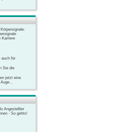
r Körpersignale:
ersignale
 Karriere
– auch für
n Sie die
n jetzt eine
 Auge...
ls Angestellter
chnen - So gehts!