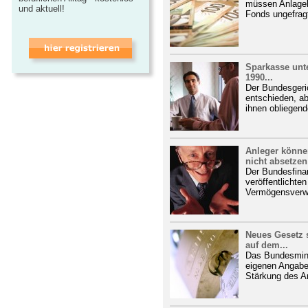
müssen Anlageb
und aktuell!
Fonds ungefragt
Sparkasse unter
1990...
Der Bundesgeric
entschieden, ab
ihnen obliegend
Anleger könne
nicht absetzen
Der Bundesfinan
veröffentlichte
Vermögensverwal
Neues Gesetz 
auf dem...
Das Bundesmini
eigenen Angaben
Stärkung des A