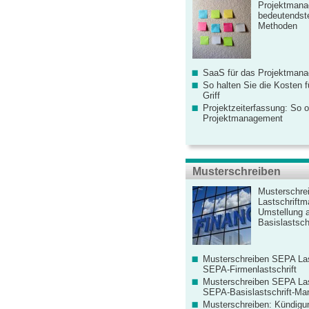
Projektmana
bedeutendste
Methoden
SaaS für das Projektman
So halten Sie die Kosten fü
Griff
Projektzeiterfassung: So o
Projektmanagement
Musterschreiben
Musterschre
Lastschriftm
Umstellung 
Basislastschr
Musterschreiben SEPA Las
SEPA-Firmenlastschrift
Musterschreiben SEPA Las
SEPA-Basislastschrift-Ma
Musterschreiben: Kündigu