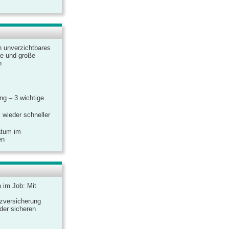
n unverzichtbares
ine und große
n
g – 3 wichtige
 wieder schneller
atum im
en
n im Job: Mit
zversicherung
 der sicheren