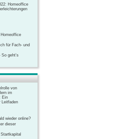
022: Homeoffice
rerleichterungen
 Homeoffice
ich für Fach- und
 So geht’s
lrolle von
lern im
: Ein
 Leitfaden
ld wieder online?
er dieser
Startkapital