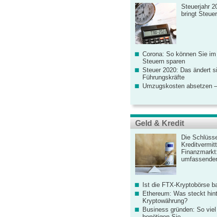
Steuerjahr 2
bringt Steue
Corona: So können Sie im
Steuern sparen
Steuer 2020: Das ändert s
Führungskräfte
Umzugskosten absetzen –
Geld & Kredit
Die Schlüsse
Kreditvermitt
Finanzmarkt
umfassender
Ist die FTX-Kryptobörse ba
Ethereum: Was steckt hint
Kryptowährung?
Business gründen: So viel 
benötigen Sie