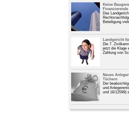
Keine Baugene
Finanzierende 
Das Landgericht
Rechtsnachfolg
Beteiligung viel
Landgericht It
Die 7. Zivilkam
jetzt die Klage
Zahlung von Sc
Neues Anleger
Tüchern
Der beabsichti
und Anlegerent
und 16/12599) s