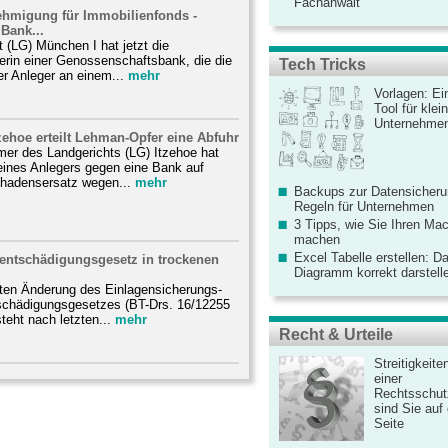
Fachanwalt
hmigung für Immobilienfonds -
Bank...
 (LG) München I hat jetzt die
erin einer Genossenschaftsbank, die die
Tech Tricks
er Anleger an einem...
mehr
Vorlagen: Ei
Tool für kle
Unternehme
zehoe erteilt Lehman-Opfer eine Abfuhr
mer des Landgerichts (LG) Itzehoe hat
 eines Anlegers gegen eine Bank auf
hadensersatz wegen...
mehr
Backups zur Datensicherun
Regeln für Unternehmen
3 Tipps, wie Sie Ihren Mac
machen
Excel Tabelle erstellen: D
entschädigungsgesetz in trockenen
Diagramm korrekt darstell
gten Änderung des Einlagensicherungs-
schädigungsgesetzes (BT-Drs. 16/12255
teht nach letzten...
mehr
Recht & Urteile
Streitigkeite
einer
Rechtsschut
sind Sie auf
Seite