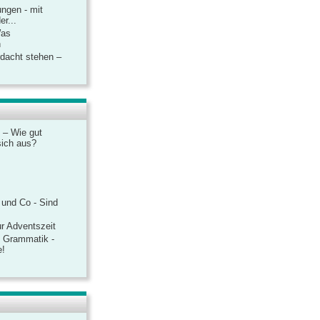
ngen - mit
r...
Was
n
rdacht stehen –
 – Wie gut
sich aus?
 und Co - Sind
r Adventszeit
e Grammatik -
e!