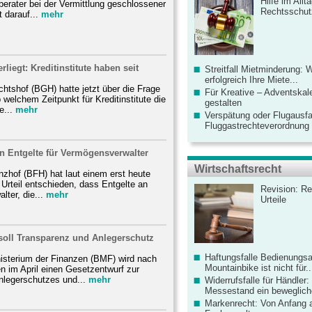
Hilfe im Allt
erater bei der Vermittlung geschlossener
Rechtsschut
 darauf...
mehr
liegt: Kreditinstitute haben seit
Streitfall Mietminderung: 
erfolgreich Ihre Miete...
htshof (BGH) hatte jetzt über die Frage
Für Kreative – Adventskal
 welchem Zeitpunkt für Kreditinstitute die
gestalten
e...
mehr
Verspätung oder Flugausfa
Fluggastrechteverordnung ve
n Entgelte für Vermögensverwalter
Wirtschaftsrecht
zhof (BFH) hat laut einem erst heute
n Urteil entschieden, dass Entgelte an
Revision: Re
ter, die...
mehr
Urteile
soll Transparenz und Anlegerschutz
Haftungsfalle Bedienungsa
sterium der Finanzen (BMF) wird nach
Mountainbike ist nicht für..
 im April einen Gesetzentwurf zur
nlegerschutzes und...
mehr
Widerrufsfalle für Händler: 
Messestand ein bewegliche
Markenrecht: Von Anfang an