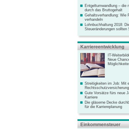
Entgeltumwandlung – die r
durch das Bruttogehalt
Gehaltsverhandlung: Wie F
verhandeln
Lohnbuchhaltung 2018: Di
Steueränderungen sollten
Karriereentwicklung
IT-Weiterbil
Neue Chanc
Möglichkeiten
Streitigkeiten im Job: Mit 
Rechtsschutzversicherung 
Gute Vorsätze fürs neue Ja
Karriere
Die gläserne Decke durchb
für die Karriereplanung
Einkommensteuer