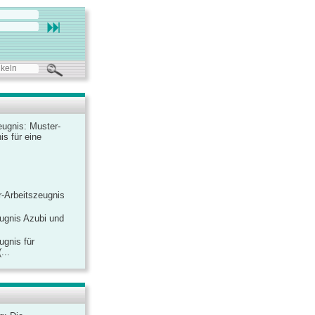
ugnis: Muster-
is für eine
-Arbeitszeugnis
ugnis Azubi und
ugnis für
...