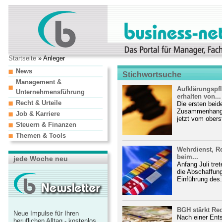
Startseite
» Anleger
News
Stichwortsuche
Management &
Aufklärungspfl
Unternehmensführung
erhalten von...
Recht & Urteile
Die ersten bei
Zusammenhang m
Job & Karriere
jetzt vom obers
Steuern & Finanzen
Themen & Tools
Wehrdienst, R
beim...
jede Woche neu
Anfang Juli tre
die Abschaffung
Einführung des.
BGH stärkt Re
Neue Impulse für Ihren
Nach einer Ent
beruflichen Alltag - kostenlos