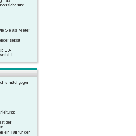
ag: Die
zversicherung
Wie Sie als Mieter
ender selbst
ll: EU-
rhilft...
chtsmittel gegen
nleitung:
.
Ist der
r...
 ein Fall für den