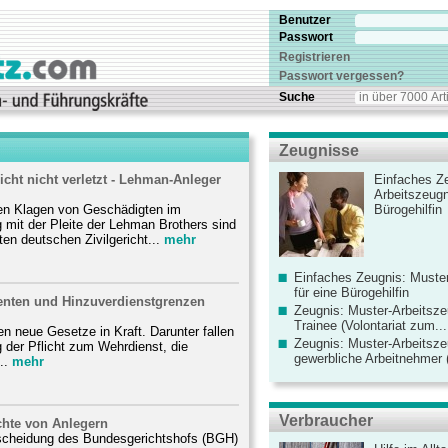
Benutzer
Passwort
Registrieren
Passwort vergessen?
Suche
Zeugnisse
icht nicht verletzt - Lehman-Anleger
Einfaches Ze
Arbeitszeugn
den Klagen von Geschädigten im
Bürogehilfin
it der Pleite der Lehman Brothers sind
ten deutschen Zivilgericht...
mehr
Einfaches Zeugnis: Muster
für eine Bürogehilfin
enten und Hinzuverdienstgrenzen
Zeugnis: Muster-Arbeitsze
Trainee (Volontariat zum...
ten neue Gesetze in Kraft. Darunter fallen
Zeugnis: Muster-Arbeitsze
 der Pflicht zum Wehrdienst, die
gewerbliche Arbeitnehmer (
..
mehr
Verbraucher
chte von Anlegern
scheidung des Bundesgerichtshofs (BGH)