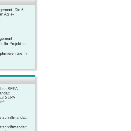
gement: Die 5
n Agile-
agement
r Ihr Projekt im
ptimieren Sie Ihr
iben SEPA
andat:
auf SEPA
ift
tschriftmandat:
tschriftmandat: