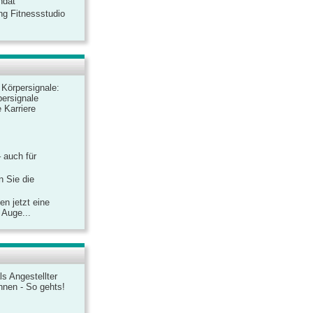
ndat
ng Fitnessstudio
r Körpersignale:
ersignale
 Karriere
– auch für
n Sie die
n jetzt eine
 Auge...
ls Angestellter
chnen - So gehts!