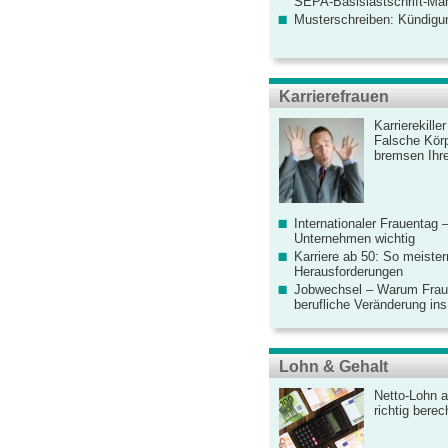
SEPA-Basislastschrift-Ma
Musterschreiben: Kündigu
Karrierefrauen
Karrierekille
Falsche Körp
bremsen Ihre
Internationaler Frauentag 
Unternehmen wichtig
Karriere ab 50: So meister
Herausforderungen
Jobwechsel – Warum Fraue
berufliche Veränderung ins
Lohn & Gehalt
Netto-Lohn a
richtig bere