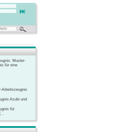
ugnis: Muster-
is für eine
-Arbeitszeugnis
ugnis Azubi und
ugnis für
...