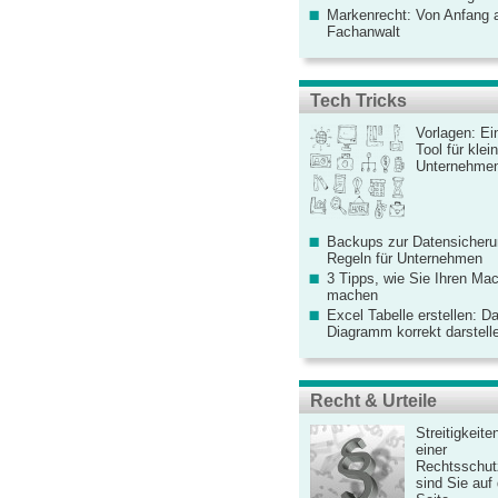
Markenrecht: Von Anfang an
Fachanwalt
Tech Tricks
Vorlagen: Ei
Tool für kle
Unternehme
Backups zur Datensicherun
Regeln für Unternehmen
3 Tipps, wie Sie Ihren Mac
machen
Excel Tabelle erstellen: D
Diagramm korrekt darstell
Recht & Urteile
Streitigkeite
einer
Rechtsschut
sind Sie auf