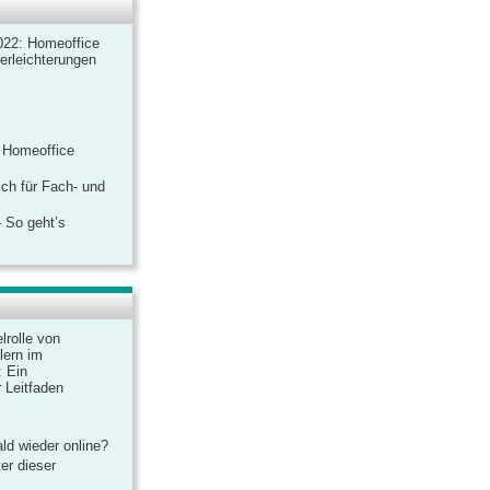
022: Homeoffice
rerleichterungen
 Homeoffice
ich für Fach- und
 So geht’s
lrolle von
lern im
: Ein
 Leitfaden
ld wieder online?
er dieser