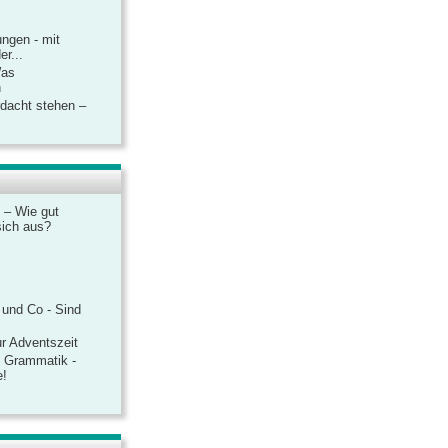
ngen - mit
r...
Was
n
rdacht stehen –
 – Wie gut
sich aus?
 und Co - Sind
r Adventszeit
e Grammatik -
e!