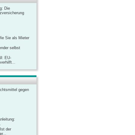
ag: Die
zversicherung
Wie Sie als Mieter
ender selbst
ll: EU-
rhilft...
chtsmittel gegen
nleitung:
.
Ist der
r...