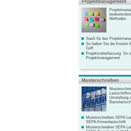
Projektmanagement
Projektmana
bedeutendste
Methoden
SaaS für das Projektman
So halten Sie die Kosten fü
Griff
Projektzeiterfassung: So o
Projektmanagement
Musterschreiben
Musterschre
Lastschriftm
Umstellung 
Basislastschr
Musterschreiben SEPA Las
SEPA-Firmenlastschrift
Musterschreiben SEPA Las