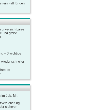
 ein Fall für den
n unverzichtbares
ine und große
n
g – 3 wichtige
 wieder schneller
atum im
en
n im Job: Mit
zversicherung
 der sicheren