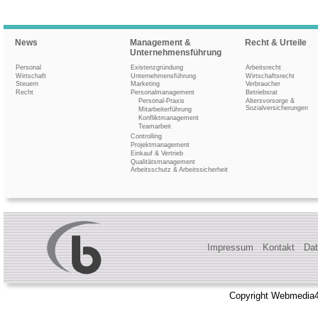
News
Management &
Recht & Urteile
Unternehmensführung
Personal
Existenzgründung
Arbeitsrecht
Wirtschaft
Unternehmensführung
Wirtschaftsrecht
Steuern
Marketing
Verbraucher
Recht
Personalmanagement
Betriebsrat
Personal-Praxis
Altersvorsorge &
Sozialversicherungen
Mitarbeiterführung
Konfliktmanagement
Teamarbeit
Controlling
Projektmanagement
Einkauf & Vertrieb
Qualitätsmanagement
Arbeitsschutz & Arbeitssicherheit
Impressum
Kontakt
Dat
Copyright Webmedia4