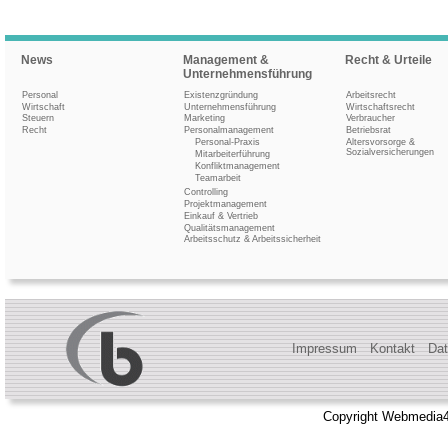
News
Management &
Recht & Urteile
Unternehmensführung
Personal
Existenzgründung
Arbeitsrecht
Wirtschaft
Unternehmensführung
Wirtschaftsrecht
Steuern
Marketing
Verbraucher
Recht
Personalmanagement
Betriebsrat
Personal-Praxis
Altersvorsorge &
Sozialversicherungen
Mitarbeiterführung
Konfliktmanagement
Teamarbeit
Controlling
Projektmanagement
Einkauf & Vertrieb
Qualitätsmanagement
Arbeitsschutz & Arbeitssicherheit
Impressum
Kontakt
Dat
Copyright Webmedia4