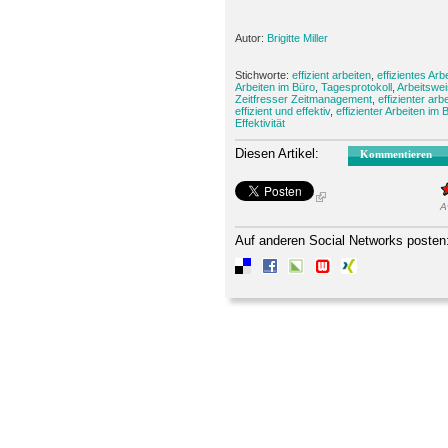
Autor:
Brigitte Miller
Stichworte:
effizient arbeiten
,
effizientes Arb
Arbeiten im Büro
,
Tagesprotokoll
,
Arbeitswe
Zeitfresser Zeitmanagement
,
effizienter arb
effizient und effektiv
,
effizienter Arbeiten im 
Effektivität
Diesen Artikel:
Kommentieren
A
Auf anderen Social Networks posten