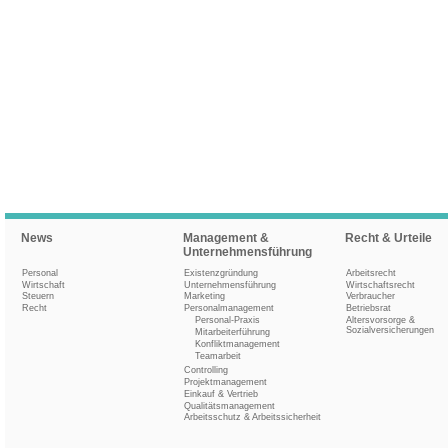
News
Management &
Recht & Urteile
Unternehmensführung
Personal
Existenzgründung
Arbeitsrecht
Wirtschaft
Unternehmensführung
Wirtschaftsrecht
Steuern
Marketing
Verbraucher
Recht
Personalmanagement
Betriebsrat
Personal-Praxis
Altersvorsorge &
Sozialversicherungen
Mitarbeiterführung
Konfliktmanagement
Teamarbeit
Controlling
Projektmanagement
Einkauf & Vertrieb
Qualitätsmanagement
Arbeitsschutz & Arbeitssicherheit