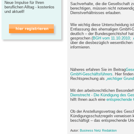
Neue Impulse für Ihren
Sachverhalte, die die Gesellschaft 
beruflichen Alltag - kostenlos
berechtigen, müssen nicht notwendi
und aktuell!
Dienstverhältnisses erlauben.
Wie wichtig diese Unterscheidung ist
Entlassung des ehemaligen GmbH-Ge
deutlich – der Bundesgerichtshof hat
gesprochen (
BGH vom 11.10.2010; A
über die diesbezüglich wesentlichen
informieren.
Näheres erfahren Sie im Beitrag
Gese
GmbH-Geschäftsführers
. Hier finde
Rechtsprechung als
„wichtiger Grund
Mit den arbeitsrechtlichen Besonderh
Dienstrecht - Die Kündigung des Ges
hilft Ihnen auch eine
entsprechende 
Ob der Anstellungsvertrag des Gesch
Kündigungsschutzregeln verweisen k
beschäftigt – das entsprechende Urte
Autor:
Business Netz Redaktion