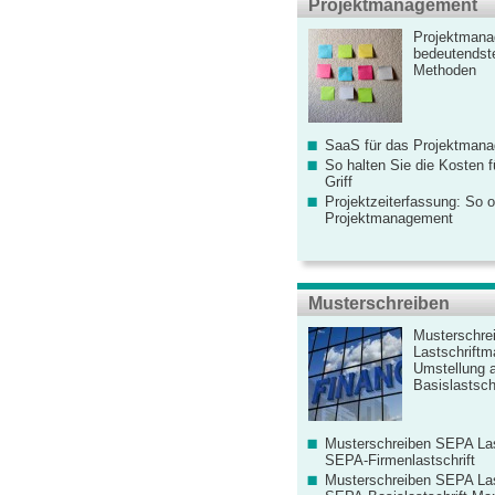
Projektmanagement
Projektmana
bedeutendste
Methoden
SaaS für das Projektman
So halten Sie die Kosten fü
Griff
Projektzeiterfassung: So o
Projektmanagement
Musterschreiben
Musterschre
Lastschriftm
Umstellung 
Basislastschr
Musterschreiben SEPA Las
SEPA-Firmenlastschrift
Musterschreiben SEPA Las