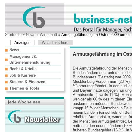
Startseite
»
News
»
Wirtschaft
» Armutsgefährdung im Osten 2009 um ein D
Anzeigen
What links here
News
Armutsgefährdung im Osten
Management &
Unternehmensführung
Die Armutsgefährdung der Mensche
Recht & Urteile
Bundesländern sehr unterschiedli
Job & Karriere
Bundesamtes (Destatis) war 2009 m
Mecklenburg-Vorpommern (23 %), 
Steuern & Finanzen
%) armutsgefährdet. In den südli
Themen & Tools
und Bayern hatte dagegen nur ung
Armutsrisiko (jeweils 11 %). Mensc
weniger als 60 % des mittleren E
jede Woche neu
auskommen müssen. Bundesweit w
knapp 15 % der Menschen in Deuts
neuen Ländern (einschließlich Ber
erhöhtes Armutsrisiko, waren im f
der Menschen armutsgefährdet. Led
hatten in den neuen Ländern (10 %)
früheren Bundesgebiet (13 %). In 