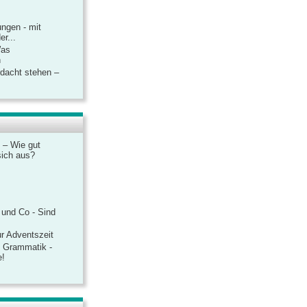
ngen - mit
r...
Was
n
rdacht stehen –
 – Wie gut
sich aus?
 und Co - Sind
r Adventszeit
e Grammatik -
e!