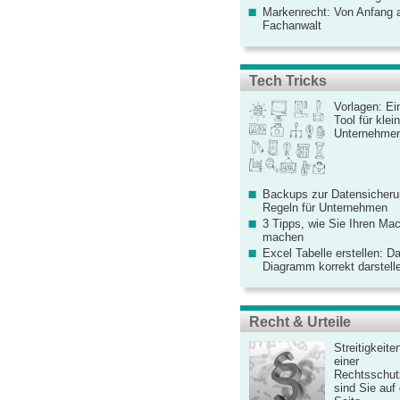
Markenrecht: Von Anfang an
Fachanwalt
Tech Tricks
Vorlagen: Ei
Tool für kle
Unternehme
Backups zur Datensicherun
Regeln für Unternehmen
3 Tipps, wie Sie Ihren Mac
machen
Excel Tabelle erstellen: D
Diagramm korrekt darstell
Recht & Urteile
Streitigkeite
einer
Rechtsschut
sind Sie auf