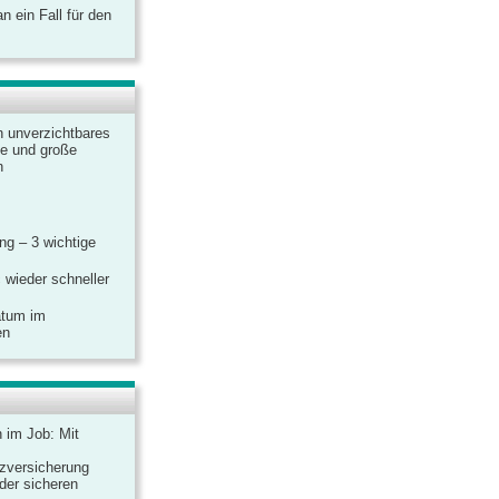
 ein Fall für den
n unverzichtbares
ine und große
n
g – 3 wichtige
 wieder schneller
atum im
en
n im Job: Mit
zversicherung
 der sicheren