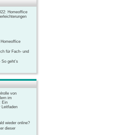
022: Homeoffice
rerleichterungen
 Homeoffice
ich für Fach- und
 So geht’s
lrolle von
lern im
: Ein
 Leitfaden
ld wieder online?
er dieser