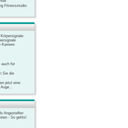
ndat
ng Fitnessstudio
r Körpersignale:
ersignale
 Karriere
– auch für
n Sie die
n jetzt eine
 Auge...
ls Angestellter
chnen - So gehts!