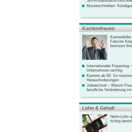
SEPA-Basislastschrift-Ma
Musterschreiben: Kündigu
Karrierefrauen
Karrierekille
Falsche Körp
bremsen Ihre
Internationaler Frauentag 
Unternehmen wichtig
Karriere ab 50: So meister
Herausforderungen
Jobwechsel – Warum Fraue
berufliche Veränderung ins
Lohn & Gehalt
Netto-Lohn a
richtig bere