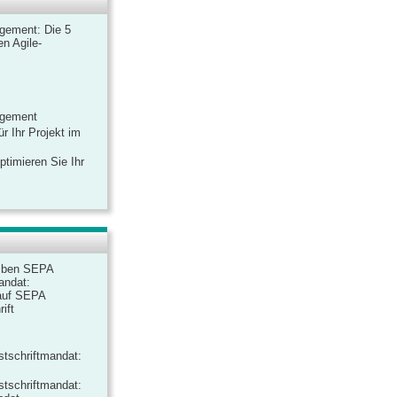
gement: Die 5
n Agile-
agement
r Ihr Projekt im
ptimieren Sie Ihr
iben SEPA
andat:
auf SEPA
ift
tschriftmandat:
tschriftmandat: