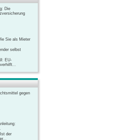
ag: Die
zversicherung
Wie Sie als Mieter
ender selbst
ll: EU-
rhilft...
chtsmittel gegen
nleitung:
.
Ist der
r...