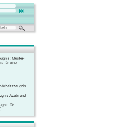
ugnis: Muster-
is für eine
-Arbeitszeugnis
ugnis Azubi und
ugnis für
...