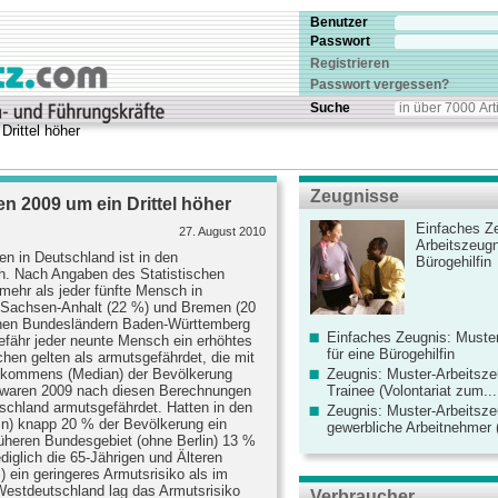
Benutzer
Passwort
Registrieren
Passwort vergessen?
Suche
rittel höher
Zeugnisse
 2009 um ein Drittel höher
Einfaches Ze
27. August 2010
Arbeitszeugn
n in Deutschland ist in den
Bürogehilfin
ch. Nach Angaben des Statistischen
ehr als jeder fünfte Mensch in
Sachsen-Anhalt (22 %) und Bremen (20
chen Bundesländern Baden-Württemberg
Einfaches Zeugnis: Muster
efähr jeder neunte Mensch ein erhöhtes
für eine Bürogehilfin
hen gelten als armutsgefährdet, die mit
inkommens (Median) der Bevölkerung
Zeugnis: Muster-Arbeitsze
aren 2009 nach diesen Berechnungen
Trainee (Volontariat zum...
chland armutsgefährdet. Hatten in den
Zeugnis: Muster-Arbeitsze
lin) knapp 20 % der Bevölkerung ein
gewerbliche Arbeitnehmer (
rüheren Bundesgebiet (ohne Berlin) 13 %
iglich die 65-Jährigen und Älteren
 ein geringeres Armutsrisiko als im
Westdeutschland lag das Armutsrisiko
Verbraucher