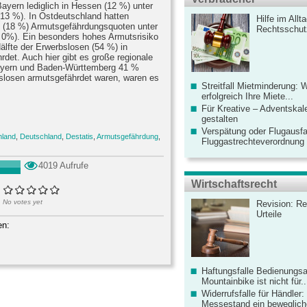
yern lediglich in Hessen (12 %) unter
13 %). In Ostdeutschland hatten
Hilfe im Allt
 (18 %) Armutsgefährdungsquoten unter
Rechtsschut
 0%). Ein besonders hohes Armutsrisiko
älfte der Erwerbslosen (54 %) in
det. Auch hier gibt es große regionale
ayern und Baden-Württemberg 41 %
losen armutsgefährdet waren, waren es
Streitfall Mietminderung: 
erfolgreich Ihre Miete...
Für Kreative – Adventskal
gestalten
Verspätung oder Flugausfa
hland
,
Deutschland
,
Destatis
,
Armutsgefährdung
,
Fluggastrechteverordnung ve
4019 Aufrufe
Wirtschaftsrecht
No votes yet
Revision: Re
Urteile
en:
Haftungsfalle Bedienungsa
Mountainbike ist nicht für..
Widerrufsfalle für Händler: 
Messestand ein bewegliche