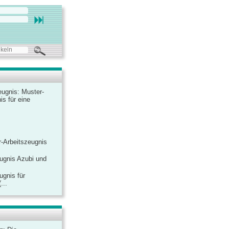
ugnis: Muster-
is für eine
-Arbeitszeugnis
ugnis Azubi und
ugnis für
...