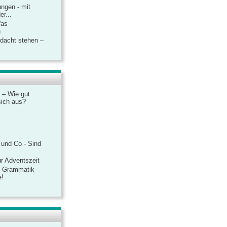
ngen - mit
r...
Was
n
rdacht stehen –
 – Wie gut
sich aus?
 und Co - Sind
r Adventszeit
e Grammatik -
e!