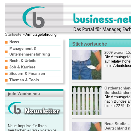
Startseite
» Armutsgefährdung
News
Stichwortsuche
Management &
2009 waren 15
Unternehmensführung
Die Armutsgefä
Recht & Urteile
auf relativ hoh
Linie Arbeitslos
Job & Karriere
Steuern & Finanzen
Themen & Tools
Ostdeutschlan
Bundesländern
jede Woche neu
Die Armutsgefäh
nach Bundeslän
bis zu 22 %. Das
Neue Studie – 
Neue Impulse für Ihren
Deutschland n
beruflichen Alltag - kostenlos