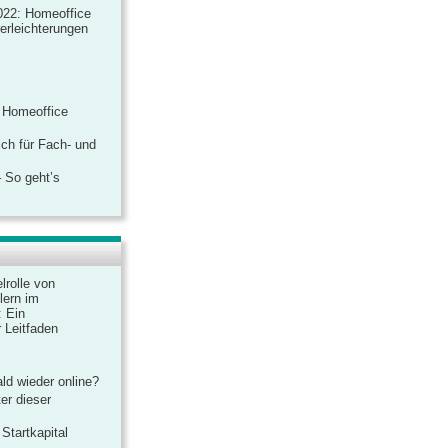
022: Homeoffice
rerleichterungen
 Homeoffice
ich für Fach- und
 So geht’s
lrolle von
lern im
: Ein
 Leitfaden
ld wieder online?
er dieser
Startkapital