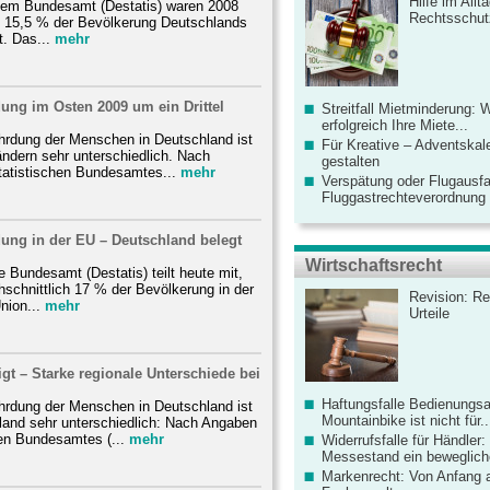
Hilfe im Allt
chem Bundesamt (Destatis) waren 2008
Rechtsschut
ch 15,5 % der Bevölkerung Deutschlands
. Das...
mehr
ung im Osten 2009 um ein Drittel
Streitfall Mietminderung: 
erfolgreich Ihre Miete...
hrdung der Menschen in Deutschland ist
Für Kreative – Adventskal
ndern sehr unterschiedlich. Nach
gestalten
atistischen Bundesamtes...
mehr
Verspätung oder Flugausfa
Fluggastrechteverordnung ve
ung in der EU – Deutschland belegt
.
Wirtschaftsrecht
e Bundesamt (Destatis) teilt heute mit,
schnittlich 17 % der Bevölkerung in der
Revision: Re
nion...
mehr
Urteile
igt – Starke regionale Unterschiede bei
Haftungsfalle Bedienungsa
hrdung der Menschen in Deutschland ist
Mountainbike ist nicht für..
land sehr unterschiedlich: Nach Angaben
en Bundesamtes (...
mehr
Widerrufsfalle für Händler: 
Messestand ein bewegliche
Markenrecht: Von Anfang an