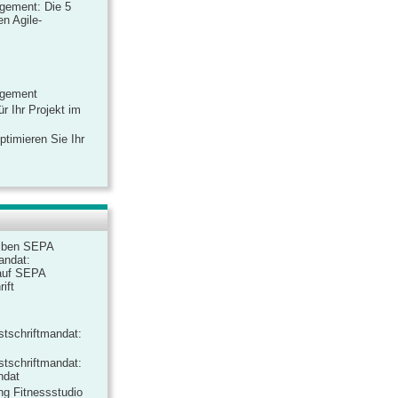
gement: Die 5
n Agile-
agement
r Ihr Projekt im
ptimieren Sie Ihr
iben SEPA
andat:
auf SEPA
ift
tschriftmandat:
tschriftmandat:
ndat
ng Fitnessstudio