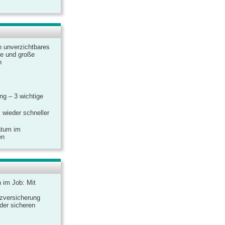
n unverzichtbares
ine und große
n
g – 3 wichtige
 wieder schneller
atum im
en
n im Job: Mit
zversicherung
 der sicheren