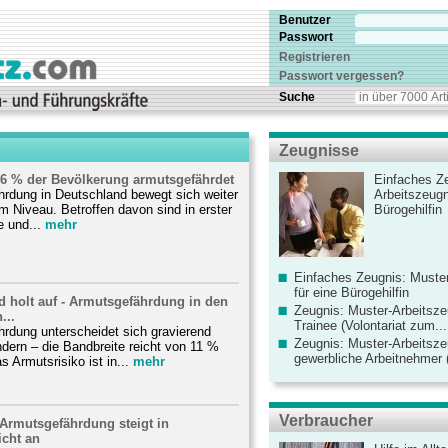
Benutzer
Passwort
Registrieren
Passwort vergessen?
Suche
Zeugnisse
,6 % der Bevölkerung armutsgefährdet
Einfaches Ze
hrdung in Deutschland bewegt sich weiter
Arbeitszeugn
em Niveau. Betroffen davon sind in erster
Bürogehilfin
e und...
mehr
Einfaches Zeugnis: Muster
für eine Bürogehilfin
d holt auf - Armutsgefährdung in den
Zeugnis: Muster-Arbeitsze
...
Trainee (Volontariat zum...
rdung unterscheidet sich gravierend
Zeugnis: Muster-Arbeitsze
dern – die Bandbreite reicht von 11 %
gewerbliche Arbeitnehmer (
 Armutsrisiko ist in...
mehr
Verbraucher
Armutsgefährdung steigt in
icht an