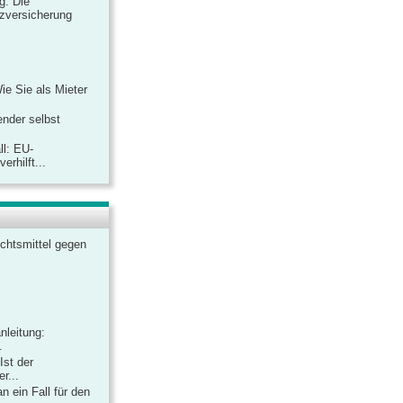
ag: Die
zversicherung
Wie Sie als Mieter
ender selbst
ll: EU-
rhilft...
chtsmittel gegen
nleitung:
.
Ist der
r...
 ein Fall für den