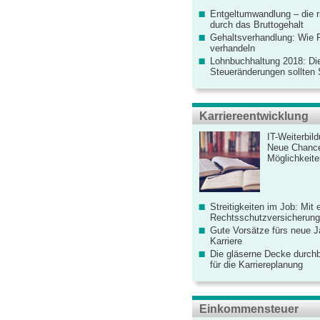
Entgeltumwandlung – die r
durch das Bruttogehalt
Gehaltsverhandlung: Wie F
verhandeln
Lohnbuchhaltung 2018: Di
Steueränderungen sollten
Karriereentwicklung
IT-Weiterbil
Neue Chanc
Möglichkeiten
Streitigkeiten im Job: Mit 
Rechtsschutzversicherung 
Gute Vorsätze fürs neue Ja
Karriere
Die gläserne Decke durchb
für die Karriereplanung
Einkommensteuer