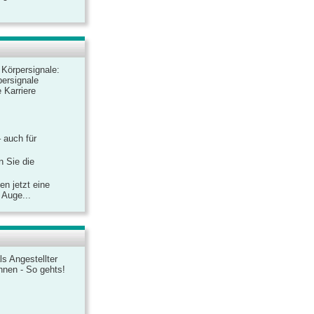
r Körpersignale:
ersignale
 Karriere
– auch für
n Sie die
n jetzt eine
 Auge...
ls Angestellter
chnen - So gehts!