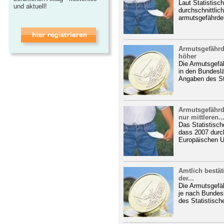
Laut Statistis
und aktuell!
durchschnittli
armutsgefährdet
Armutsgefährd
höher
Die Armutsgefä
in den Bundeslä
Angaben des St
Armutsgefährd
nur mittleren..
Das Statistisch
dass 2007 durch
Europäischen U
Amtlich bestät
der...
Die Armutsgefä
je nach Bundes
des Statistisch