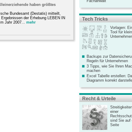
Fachanwalt
Alleinerziehende haben größtes
ische Bundesamt (Destatis) mitteilt,
 Ergebnissen der Erhebung LEBEN IN
Tech Tricks
m Jahr 2007...
mehr
Vorlagen: Ei
Tool für kle
Unternehme
Backups zur Datensicherun
Regeln für Unternehmen
3 Tipps, wie Sie Ihren Mac
machen
Excel Tabelle erstellen: D
Diagramm korrekt darstell
Recht & Urteile
Streitigkeite
einer
Rechtsschut
sind Sie auf
Seite