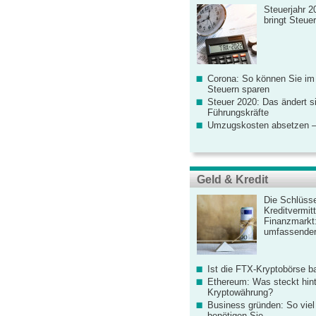
Steuerjahr 2
bringt Steue
Corona: So können Sie im
Steuern sparen
Steuer 2020: Das ändert s
Führungskräfte
Umzugskosten absetzen –
Geld & Kredit
Die Schlüsse
Kreditvermitt
Finanzmarkt
umfassender
Ist die FTX-Kryptobörse ba
Ethereum: Was steckt hint
Kryptowährung?
Business gründen: So viel 
benötigen Sie