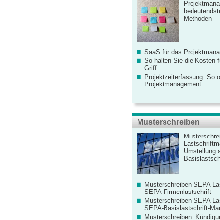
Projektmana
bedeutendste
Methoden
SaaS für das Projektman
So halten Sie die Kosten fü
Griff
Projektzeiterfassung: So o
Projektmanagement
Musterschreiben
Musterschre
Lastschriftm
Umstellung 
Basislastschr
Musterschreiben SEPA Las
SEPA-Firmenlastschrift
Musterschreiben SEPA Las
SEPA-Basislastschrift-Ma
Musterschreiben: Kündigu