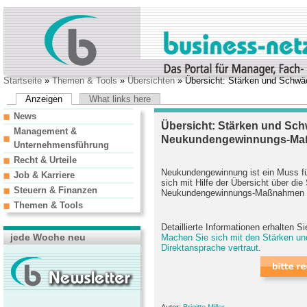
Startseite
»
Themen & Tools
»
Übersichten
» Übersicht: Stärken und Sch
Anzeigen
What links here
News
Übersicht: Stärken und Sc
Management &
Neukundengewinnungs-M
Unternehmensführung
Recht & Urteile
Neukundengewinnung ist ein Muss fü
Job & Karriere
sich mit Hilfe der Übersicht über di
Steuern & Finanzen
Neukundengewinnungs-Maßnahmen 
Themen & Tools
Detaillierte Informationen erhalten S
jede Woche neu
Machen Sie sich mit den Stärken un
Direktansprache vertraut
.
Autor:
Brigitte Miller