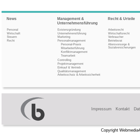
News
Management &
Recht & Urteile
Unternehmensführung
Personal
Existenzgründung
Arbeitsrecht
Wirtschaft
Unternehmensführung
Wirtschaftsrecht
Steuern
Marketing
Verbraucher
Recht
Personalmanagement
Betriebsrat
Personal-Praxis
Altersvorsorge &
Sozialversicherungen
Mitarbeiterführung
Konfliktmanagement
Teamarbeit
Controlling
Projektmanagement
Einkauf & Vertrieb
Qualitätsmanagement
Arbeitsschutz & Arbeitssicherheit
Impressum
Kontakt
Dat
Copyright Webmedia4