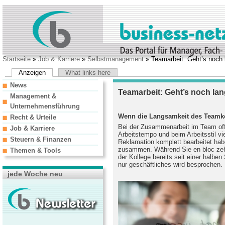
Startseite
»
Job & Karriere
»
Selbstmanagement
» Teamarbeit: Geht’s noch
Anzeigen
What links here
News
Teamarbeit: Geht’s noch la
Management &
Unternehmensführung
Wenn die Langsamkeit des Teamko
Recht & Urteile
Bei der Zusammenarbeit im Team off
Job & Karriere
Arbeitstempo und beim Arbeitsstil vi
Steuern & Finanzen
Reklamation komplett bearbeitet habe
zusammen. Während Sie en bloc zehn 
Themen & Tools
der Kollege bereits seit einer halbe
nur geschäftliches wird besprochen.
jede Woche neu