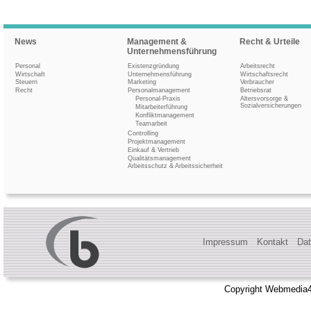
News
Management &
Recht & Urteile
Unternehmensführung
Personal
Existenzgründung
Arbeitsrecht
Wirtschaft
Unternehmensführung
Wirtschaftsrecht
Steuern
Marketing
Verbraucher
Recht
Personalmanagement
Betriebsrat
Personal-Praxis
Altersvorsorge &
Sozialversicherungen
Mitarbeiterführung
Konfliktmanagement
Teamarbeit
Controlling
Projektmanagement
Einkauf & Vertrieb
Qualitätsmanagement
Arbeitsschutz & Arbeitssicherheit
Impressum
Kontakt
Dat
Copyright Webmedia4