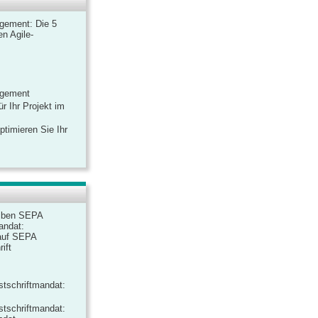
gement: Die 5
n Agile-
agement
r Ihr Projekt im
ptimieren Sie Ihr
iben SEPA
andat:
auf SEPA
ift
tschriftmandat:
tschriftmandat: