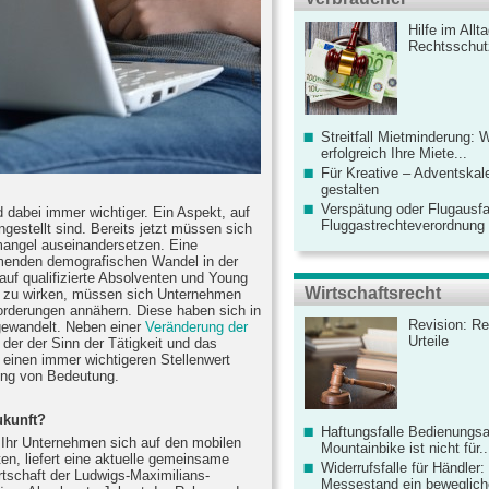
Hilfe im Allt
Rechtsschut
Streitfall Mietminderung: 
erfolgreich Ihre Miete...
Für Kreative – Adventskal
gestalten
Verspätung oder Flugausfa
 dabei immer wichtiger. Ein Aspekt, auf
Fluggastrechteverordnung ve
ngestellt sind. Bereits jetzt müssen sich
mangel auseinandersetzen. Eine
hmenden demografischen Wandel in der
auf qualifizierte Absolventen und Young
Wirtschaftsrecht
iv zu wirken, müssen sich Unternehmen
rderungen annähern. Diese haben sich in
Revision: Re
gewandelt. Neben einer
Veränderung der
Urteile
i der der Sinn der Tätigkeit und das
 einen immer wichtigeren Stellenwert
ting von Bedeutung.
ukunft?
Haftungsfalle Bedienungsa
d Ihr Unternehmen sich auf den mobilen
Mountainbike ist nicht für..
ten, liefert eine aktuelle gemeinsame
Widerrufsfalle für Händler: 
irtschaft der Ludwigs-Maximilians-
Messestand ein bewegliche