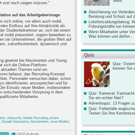
Seite
ch erst noch zeigen müssen.
"
Absicherung vor Veränderu
tation auf das Arbeitgeberimage
Beratung und Schutz auf de
n sich online, vor allem auch mobil,
Lohnfortzahlungsbetrug: 
den Einfluss auf Ihre Attraktivität als
Führungskräfte tun könne
der Studienteilnehmer an, sich bei einem
Wenn Mitarbeiter unter Ve
al mobil präsentiert, ungern bewerben zu
Was können und dürfen...
en sie Unternehmen, die großen Wert auf
ern, zukunftsorientiert, dynamisch und
Quiz
ing gewinnt bei Absolventen und Young
Quiz: Ostern
t sich die Online-Plattform
kennen Sie 
it aktuellen Themen rund um
nzen befasst, das Recruiting-Konzept
chtet. Personaler versuchen dabei, schon
 zu identifizieren, anzusprechen und für
 Der Einsatz neuer Medien, insbesondere
nen entscheidenden Vorsprung in dem
Quiz: Karneval, Fastnacht
lifizierte Mitarbeiter.
Sie ein echter Narr?
Adventsquiz: 13 Fragen zu
Quiz: Fehlerfalle englisch
Testen Sie Ihre Kenntniss
eber
,
Jobsuche
,
Mobile Recruiting
,
Active
,
Soziale Netzwerke
,
Absolventen
,
neue Medien
,
7410 Aufrufe