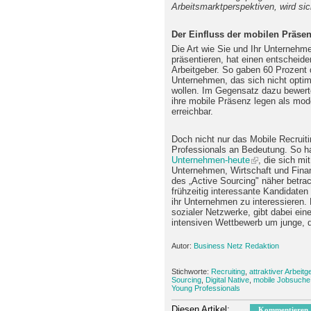
Arbeitsmarktperspektiven, wird si
Der Einfluss der mobilen Präsen
Die Art wie Sie und Ihr Unternehme
präsentieren, hat einen entscheiden
Arbeitgeber. So gaben 60 Prozent 
Unternehmen, das sich nicht optim
wollen. Im Gegensatz dazu bewert
ihre mobile Präsenz legen als mod
erreichbar.
Doch nicht nur das Mobile Recruit
Professionals an Bedeutung. So ha
Unternehmen-heute
, die sich m
Unternehmen, Wirtschaft und Fina
des „Active Sourcing" näher betra
frühzeitig interessante Kandidaten
ihr Unternehmen zu interessieren.
sozialer Netzwerke, gibt dabei ei
intensiven Wettbewerb um junge, qua
Autor:
Business Netz Redaktion
Stichworte:
Recruiting
,
attraktiver Arbeitg
Sourcing
,
Digital Native
,
mobile Jobsuche
Young Professionals
Diesen Artikel:
Kommentieren