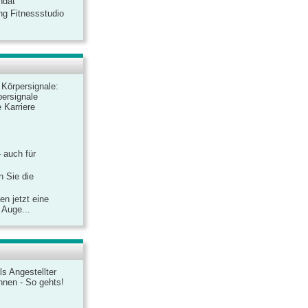
ndat
ng Fitnessstudio
r Körpersignale:
ersignale
 Karriere
– auch für
n Sie die
n jetzt eine
 Auge...
ls Angestellter
chnen - So gehts!