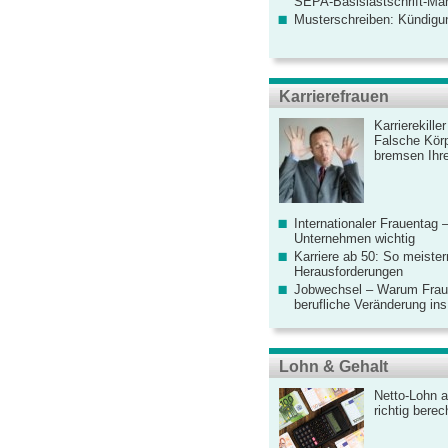
SEPA-Basislastschrift-Ma
Musterschreiben: Kündigu
Karrierefrauen
Karrierekille
Falsche Körp
bremsen Ihre
Internationaler Frauentag 
Unternehmen wichtig
Karriere ab 50: So meister
Herausforderungen
Jobwechsel – Warum Fraue
berufliche Veränderung ins
Lohn & Gehalt
Netto-Lohn a
richtig bere