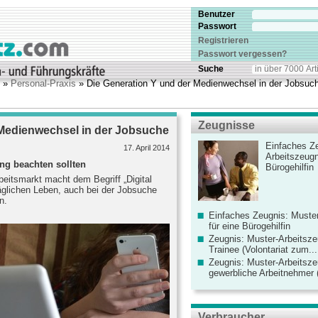
Benutzer
Passwort
Registrieren
Passwort vergessen?
Suche
»
Personal-Praxis
» Die Generation Y und der Medienwechsel in der Jobsuc
Zeugnisse
 Medienwechsel in der Jobsuche
Einfaches Ze
17. April 2014
Arbeitszeugn
ng beachten sollten
Bürogehilfin
beitsmarkt macht dem Begriff „Digital
ltäglichen Leben, auch bei der Jobsuche
n.
Einfaches Zeugnis: Muster
für eine Bürogehilfin
Zeugnis: Muster-Arbeitsze
Trainee (Volontariat zum...
Zeugnis: Muster-Arbeitsze
gewerbliche Arbeitnehmer (
Verbraucher