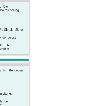
ag: Die
zversicherung
Wie Sie als Mieter
ender selbst
ll: EU-
rhilft...
chtsmittel gegen
nleitung:
.
Ist der
r...