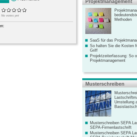
Projektmanagement
Projektmana
bedeutendste
No votes yet
Methoden
en:
SaaS für das Projektman
So halten Sie die Kosten fü
Griff
Projektzeiterfassung: So o
Projektmanagement
Musterschreiben
Musterschre
Lastschriftm
Umstellung 
Basislastschr
Musterschreiben SEPA Las
SEPA-Firmenlastschrift
Musterschreiben SEPA Las