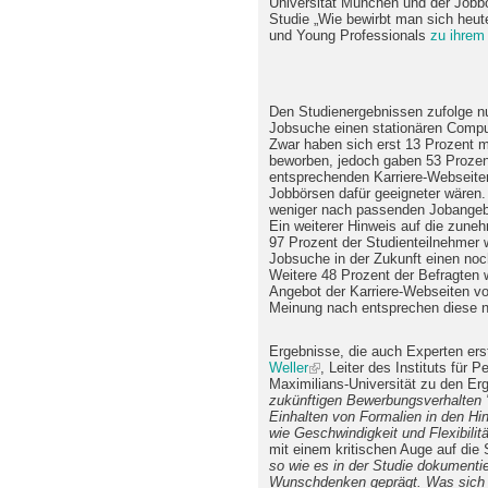
Universität München und der Jobb
Studie „Wie bewirbt man sich heu
und Young Professionals
zu ihrem
Den Studienergebnissen zufolge nu
Jobsuche einen stationären Compu
Zwar haben sich erst 13 Prozent m
beworben, jedoch gaben 53 Prozent
entsprechenden Karriere-Webseite
Jobbörsen dafür geeigneter wären
weniger nach passenden Jobangebot
Ein weiterer Hinweis auf die zune
97 Prozent der Studienteilnehmer 
Jobsuche in der Zukunft einen noc
Weitere 48 Prozent der Befragten 
Angebot der Karriere-Webseiten vo
Meinung nach entsprechen diese n
Ergebnisse, die auch Experten er
Weller
, Leiter des Instituts für 
Maximilians-Universität zu den Erg
zukünftigen Bewerbungsverhalten 'a
Einhalten von Formalien in den Hi
wie Geschwindigkeit und Flexibilitä
mit einem kritischen Auge auf die 
so wie es in der Studie dokumentier
Wunschdenken geprägt. Was sich d