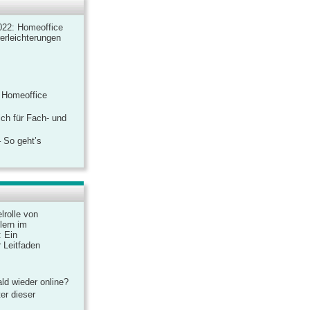
022: Homeoffice
rerleichterungen
 Homeoffice
ich für Fach- und
 So geht’s
lrolle von
lern im
: Ein
 Leitfaden
ld wieder online?
er dieser