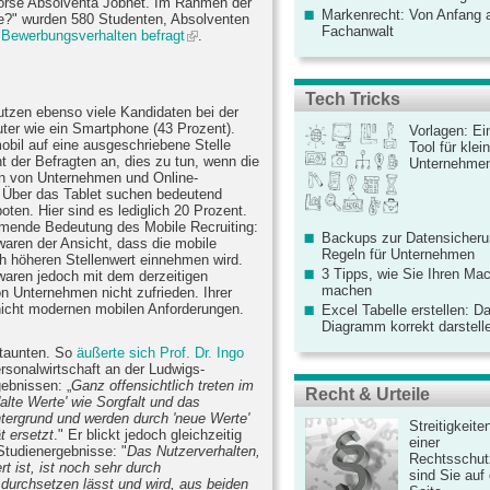
örse Absolventa Jobnet. Im Rahmen der
Markenrecht: Von Anfang an
te?" wurden 580 Studenten, Absolventen
Fachanwalt
 Bewerbungsverhalten befragt
.
Tech Tricks
tzen ebenso viele Kandidaten bei der
ter wie ein Smartphone (43 Prozent).
Vorlagen: Ei
obil auf eine ausgeschriebene Stelle
Tool für kle
 der Befragten an, dies zu tun, wenn die
Unternehme
n von Unternehmen und Online-
. Über das Tablet suchen bedeutend
en. Hier sind es lediglich 20 Prozent.
hmende Bedeutung des Mobile Recruiting:
Backups zur Datensicherun
waren der Ansicht, dass die mobile
Regeln für Unternehmen
h höheren Stellenwert einnehmen wird.
3 Tipps, wie Sie Ihren Mac
waren jedoch mit dem derzeitigen
machen
n Unternehmen nicht zufrieden. Ihrer
icht modernen mobilen Anforderungen.
Excel Tabelle erstellen: D
Diagramm korrekt darstell
staunten. So
äußerte sich Prof. Dr. Ingo
Personalwirtschaft an der Ludwigs-
ebnissen: „
Ganz offensichtlich treten im
Recht & Urteile
lte Werte' wie Sorgfalt und das
ntergrund und werden durch 'neue Werte'
Streitigkeite
t ersetzt
." Er blickt jedoch gleichzeitig
einer
Studienergebnisse: "
Das Nutzerverhalten,
Rechtsschut
t ist, ist noch sehr durch
sind Sie auf
urchsetzen lässt und wird, aus beiden