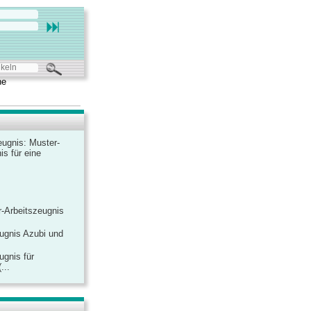
he
ugnis: Muster-
is für eine
-Arbeitszeugnis
ugnis Azubi und
ugnis für
...