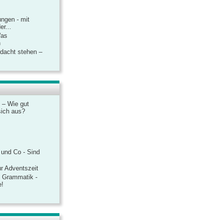
ngen - mit
r...
Was
n
rdacht stehen –
 – Wie gut
sich aus?
 und Co - Sind
r Adventszeit
e Grammatik -
e!