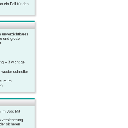
 ein Fall für den
n unverzichtbares
ine und große
n
g – 3 wichtige
 wieder schneller
atum im
en
n im Job: Mit
zversicherung
 der sicheren