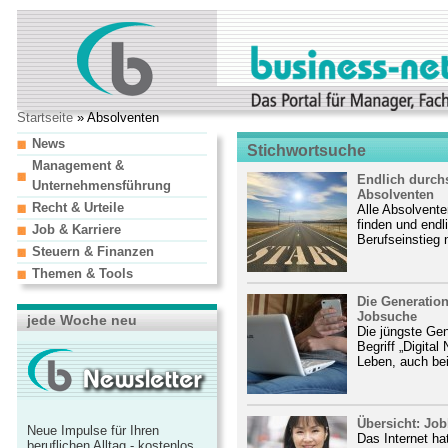
Startseite
» Absolventen
News
Stichwortsuche
Management &
Endlich durchs
Unternehmensführung
Absolventen
Recht & Urteile
Alle Absolvente
finden und endl
Job & Karriere
Berufseinstieg 
Steuern & Finanzen
Themen & Tools
Die Generatio
Jobsuche
jede Woche neu
Die jüngste Ge
Begriff „Digital
Leben, auch bei
Übersicht: Jo
Neue Impulse für Ihren
Das Internet ha
beruflichen Alltag - kostenlos