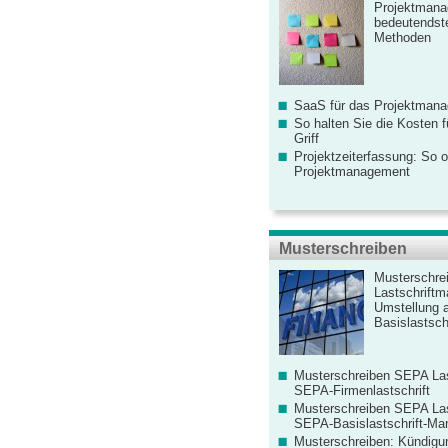
Projektmana
bedeutendste
Methoden
SaaS für das Projektman
So halten Sie die Kosten fü
Griff
Projektzeiterfassung: So o
Projektmanagement
Musterschreiben
Musterschre
Lastschriftm
Umstellung 
Basislastschr
Musterschreiben SEPA Las
SEPA-Firmenlastschrift
Musterschreiben SEPA Las
SEPA-Basislastschrift-Ma
Musterschreiben: Kündigu