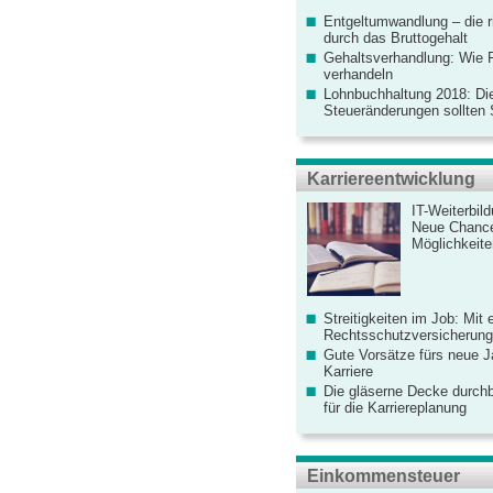
Entgeltumwandlung – die r
durch das Bruttogehalt
Gehaltsverhandlung: Wie F
verhandeln
Lohnbuchhaltung 2018: Di
Steueränderungen sollten
Karriereentwicklung
IT-Weiterbil
Neue Chanc
Möglichkeiten
Streitigkeiten im Job: Mit 
Rechtsschutzversicherung 
Gute Vorsätze fürs neue Ja
Karriere
Die gläserne Decke durchb
für die Karriereplanung
Einkommensteuer