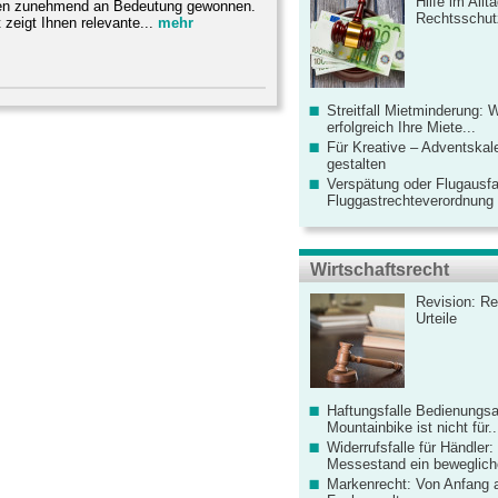
Hilfe im Allt
ten zunehmend an Bedeutung gewonnen.
Rechtsschut
 zeigt Ihnen relevante...
mehr
Streitfall Mietminderung: 
erfolgreich Ihre Miete...
Für Kreative – Adventskal
gestalten
Verspätung oder Flugausfa
Fluggastrechteverordnung ve
Wirtschaftsrecht
Revision: Re
Urteile
Haftungsfalle Bedienungsa
Mountainbike ist nicht für..
Widerrufsfalle für Händler: 
Messestand ein bewegliche
Markenrecht: Von Anfang an