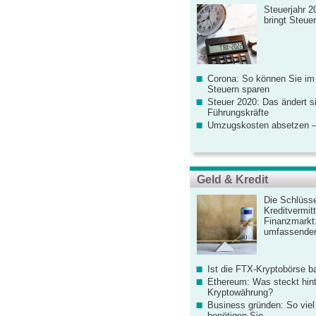
Steuerjahr 2
bringt Steue
Corona: So können Sie im
Steuern sparen
Steuer 2020: Das ändert s
Führungskräfte
Umzugskosten absetzen –
Geld & Kredit
Die Schlüsse
Kreditvermitt
Finanzmarkt
umfassender
Ist die FTX-Kryptobörse ba
Ethereum: Was steckt hint
Kryptowährung?
Business gründen: So viel 
benötigen Sie