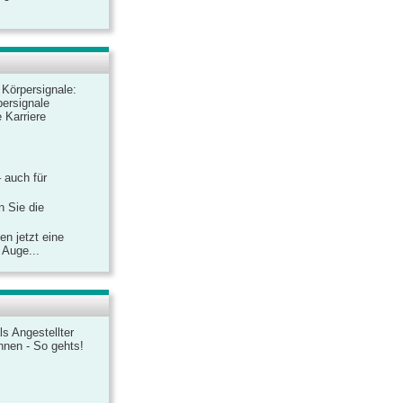
r Körpersignale:
ersignale
 Karriere
– auch für
n Sie die
n jetzt eine
 Auge...
ls Angestellter
chnen - So gehts!