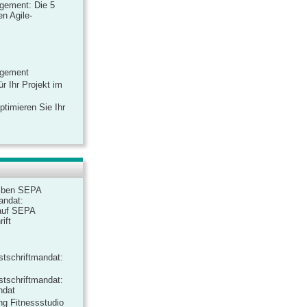
gement: Die 5
n Agile-
agement
r Ihr Projekt im
ptimieren Sie Ihr
iben SEPA
andat:
auf SEPA
ift
tschriftmandat:
tschriftmandat:
ndat
ng Fitnessstudio