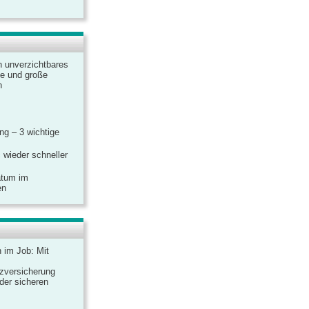
n unverzichtbares
ine und große
n
g – 3 wichtige
 wieder schneller
atum im
en
n im Job: Mit
zversicherung
 der sicheren