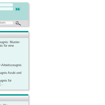
ugnis: Muster-
is für eine
-Arbeitszeugnis
ugnis Azubi und
ugnis für
...