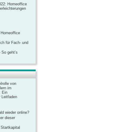
022: Homeoffice
rerleichterungen
 Homeoffice
ich für Fach- und
 So geht’s
lrolle von
lern im
: Ein
 Leitfaden
ld wieder online?
er dieser
Startkapital