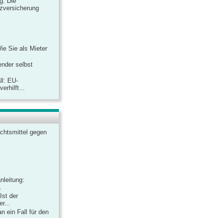
ag: Die
zversicherung
Wie Sie als Mieter
ender selbst
ll: EU-
rhilft...
chtsmittel gegen
nleitung:
.
Ist der
r...
 ein Fall für den