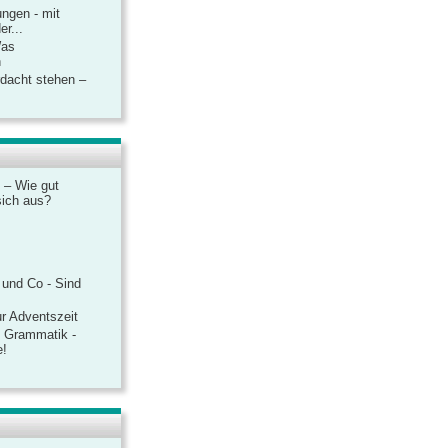
ngen - mit
r...
Was
n
rdacht stehen –
 – Wie gut
sich aus?
 und Co - Sind
r Adventszeit
e Grammatik -
e!