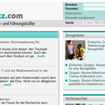
Benutzer
Passwort
Registrieren
Passwort vergessen?
Suche
Zeugnisse
tarten: Karriereplanung für
Einfaches Ze
Arbeitszeugn
n freuen sich darauf: den Traumjob
Bürogehilfin
ich durchstarten können. Doch der
nach dem Studium ist gar...
mehr
Einfaches Zeugnis: Muster
für eine Bürogehilfin
n Y und der Medienwechsel in der
Zeugnis: Muster-Arbeitsze
Trainee (Volontariat zum...
neration auf dem Arbeitsmarkt macht dem
Zeugnis: Muster-Arbeitsze
 Native" alle Ehre. Nicht nur im alltäglichen
gewerbliche Arbeitnehmer (
...
mehr
Verbraucher
bbörsen
t als Forum für die Recherche nach