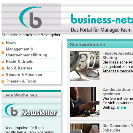
Startseite
» attraktiver Arbeitgeber
News
Stichwortsuche
Management &
Flexible Arbeits
Unternehmensführung
Sharing
Recht & Urteile
Die klassische Ar
ausgedient zu hab
Job & Karriere
Arbeitszeitmodell
Steuern & Finanzen
Themen & Tools
Candidate Journ
gewinnen...
jede Woche neu
Wie Sie mit der r
für sich gewinnen
Beitrag.
mehr
Die Generation 
Neue Impulse für Ihren
Jobsuche
beruflichen Alltag - kostenlos