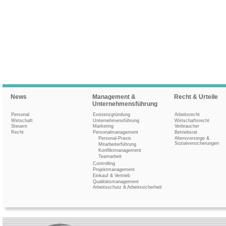
News
Management &
Recht & Urteile
Unternehmensführung
Personal
Existenzgründung
Arbeitsrecht
Wirtschaft
Unternehmensführung
Wirtschaftsrecht
Steuern
Marketing
Verbraucher
Recht
Personalmanagement
Betriebsrat
Personal-Praxis
Altersvorsorge &
Sozialversicherungen
Mitarbeiterführung
Konfliktmanagement
Teamarbeit
Controlling
Projektmanagement
Einkauf & Vertrieb
Qualitätsmanagement
Arbeitsschutz & Arbeitssicherheit