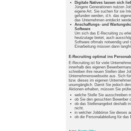
Digitale Natives lassen sich li
Jüngere Generationen nutzen Job
eigene Art. Sie suchen für sie In
gefunden werden, d.h. das eigene 
das Unternehmen entdeckt werde
Anschaffungs- und Wartungskos
Software
Um sich das E-Recruiting zu erlei
heutzutage bietet, auch ausschöp
Software oftmals notwendig und s
Einarbeitung müssen dann langfri
E-Recruiting optimal ins Person
E-Recruiting ist für viele Unterneh
innerhalb des eigenen Bewerberman
schreiben ihre neuen Stellen über Jo
Unternehmenswebseite aus. Sich für 
bzw. dieses im eigenen Unternehmen 
unumgänglich. Damit Sie jedoch den v
Aktionen erhalten, müssen Sie prüfe
welche Stelle Sie ausschreiben 
ob Sie den gesuchten Bewerber d
ob das Stellenangebot deshalb in 
nicht.
in welcher Jobbörse Sie dieses a
ob die Personalabteilung für das 
Autor:
Brigitte Miller