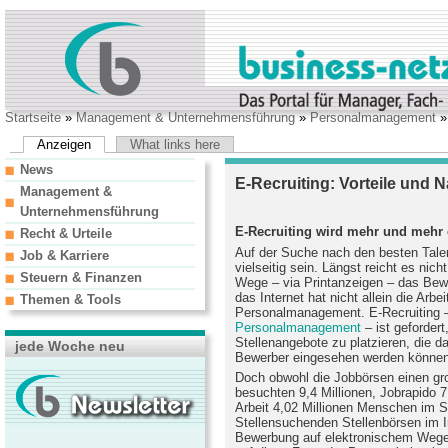
Startseite
»
Management & Unternehmensführung
»
Personalmanagement
Anzeigen
What links here
News
E-Recruiting: Vorteile und 
Management &
Unternehmensführung
E-Recruiting wird mehr und mehr 
Recht & Urteile
Auf der Suche nach den besten Tal
Job & Karriere
vielseitig sein. Längst reicht es nic
Steuern & Finanzen
Wege – via Printanzeigen – das Be
das Internet hat nicht allein die Arb
Themen & Tools
Personalmanagement. E-Recruiting 
Personalmanagement
– ist geforder
Stellenangebote zu platzieren, die 
jede Woche neu
Bewerber eingesehen werden könne
Doch obwohl die Jobbörsen einen gro
besuchten 9,4 Millionen, Jobrapido 7
Arbeit 4,02 Millionen Menschen im 
Stellensuchenden Stellenbörsen im I
Bewerbung auf elektronischem Wege b