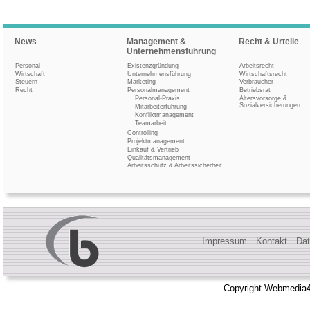
News
Management &
Recht & Urteile
Unternehmensführung
Personal
Existenzgründung
Arbeitsrecht
Wirtschaft
Unternehmensführung
Wirtschaftsrecht
Steuern
Marketing
Verbraucher
Recht
Personalmanagement
Betriebsrat
Personal-Praxis
Altersvorsorge &
Sozialversicherungen
Mitarbeiterführung
Konfliktmanagement
Teamarbeit
Controlling
Projektmanagement
Einkauf & Vertrieb
Qualitätsmanagement
Arbeitsschutz & Arbeitssicherheit
Impressum
Kontakt
Dat
Copyright Webmedia4