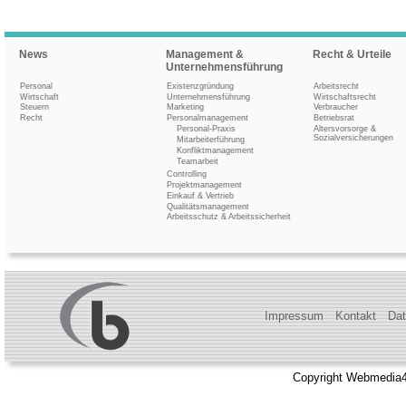
News
Management &
Recht & Urteile
Unternehmensführung
Personal
Existenzgründung
Arbeitsrecht
Wirtschaft
Unternehmensführung
Wirtschaftsrecht
Steuern
Marketing
Verbraucher
Recht
Personalmanagement
Betriebsrat
Personal-Praxis
Altersvorsorge &
Sozialversicherungen
Mitarbeiterführung
Konfliktmanagement
Teamarbeit
Controlling
Projektmanagement
Einkauf & Vertrieb
Qualitätsmanagement
Arbeitsschutz & Arbeitssicherheit
Impressum
Kontakt
Dat
Copyright Webmedia4