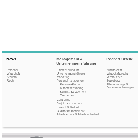
News
Management &
Recht & Urteile
Unternehmensführung
Personal
Existenzgründung
Arbeitsrecht
Wirtschaft
Unternehmensführung
Wirtschaftsrecht
Steuern
Marketing
Verbraucher
Recht
Personalmanagement
Betriebsrat
Personal-Praxis
Altersvorsorge &
Sozialversicherungen
Mitarbeiterführung
Konfliktmanagement
Teamarbeit
Controlling
Projektmanagement
Einkauf & Vertrieb
Qualitätsmanagement
Arbeitsschutz & Arbeitssicherheit