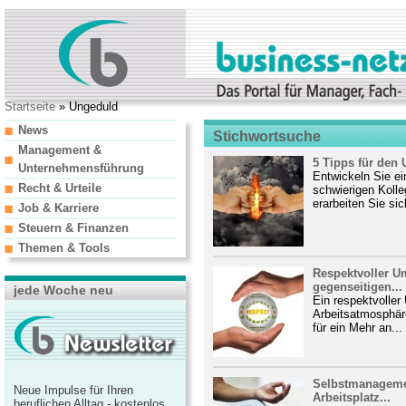
Startseite
» Ungeduld
News
Stichwortsuche
Management &
5 Tipps für den
Unternehmensführung
Entwickeln Sie e
Recht & Urteile
schwierigen Kolleg
erarbeiten Sie sic
Job & Karriere
Steuern & Finanzen
Themen & Tools
Respektvoller U
gegenseitigen...
jede Woche neu
Ein respektvoller
Arbeitsatmosphäre
für ein Mehr an...
Selbstmanagemen
Neue Impulse für Ihren
Arbeitsplatz...
beruflichen Alltag - kostenlos