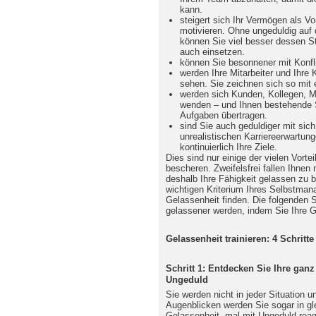
kann.
steigert sich Ihr Vermögen als Vor
motivieren. Ohne ungeduldig auf 
können Sie viel besser dessen S
auch einsetzen.
können Sie besonnener mit Konfl
werden Ihre Mitarbeiter und Ihre 
sehen. Sie zeichnen sich so mit 
werden sich Kunden, Kollegen, Mi
wenden – und Ihnen bestehende 
Aufgaben übertragen.
sind Sie auch geduldiger mit sich 
unrealistischen Karriereerwartun
kontinuierlich Ihre Ziele.
Dies sind nur einige der vielen Vorte
bescheren. Zweifelsfrei fallen Ihnen 
deshalb Ihre Fähigkeit gelassen zu b
wichtigen Kriterium Ihres Selbstman
Gelassenheit finden. Die folgenden S
gelassener werden, indem Sie Ihre G
Gelassenheit trainieren: 4 Schritte
Schritt 1: Entdecken Sie Ihre gan
Ungeduld
Sie werden nicht in jeder Situation 
Augenblicken werden Sie sogar in gl
Gelassenheit, mal mit Ungeduld reag