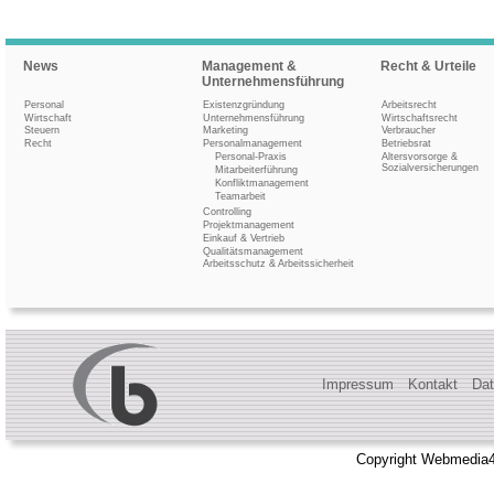
News
Management &
Recht & Urteile
Unternehmensführung
Personal
Existenzgründung
Arbeitsrecht
Wirtschaft
Unternehmensführung
Wirtschaftsrecht
Steuern
Marketing
Verbraucher
Recht
Personalmanagement
Betriebsrat
Personal-Praxis
Altersvorsorge &
Sozialversicherungen
Mitarbeiterführung
Konfliktmanagement
Teamarbeit
Controlling
Projektmanagement
Einkauf & Vertrieb
Qualitätsmanagement
Arbeitsschutz & Arbeitssicherheit
Impressum
Kontakt
Dat
Copyright Webmedia4