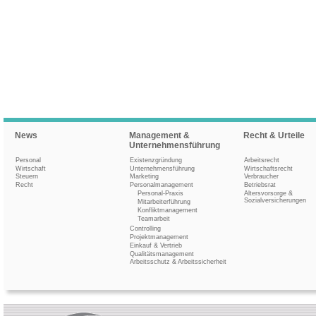
News
Management &
Recht & Urteile
Unternehmensführung
Personal
Existenzgründung
Arbeitsrecht
Wirtschaft
Unternehmensführung
Wirtschaftsrecht
Steuern
Marketing
Verbraucher
Recht
Personalmanagement
Betriebsrat
Personal-Praxis
Altersvorsorge &
Sozialversicherungen
Mitarbeiterführung
Konfliktmanagement
Teamarbeit
Controlling
Projektmanagement
Einkauf & Vertrieb
Qualitätsmanagement
Arbeitsschutz & Arbeitssicherheit