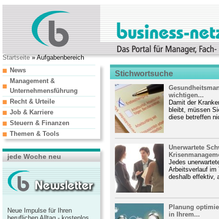
Startseite
» Aufgabenbereich
News
Stichwortsuche
Management &
Gesundheitsman
Unternehmensführung
wichtigen...
Recht & Urteile
Damit der Kranke
bleibt, müssen Si
Job & Karriere
diese betreffen nic
Steuern & Finanzen
Themen & Tools
Unerwartete Sch
Krisenmanageme
jede Woche neu
Jedes unerwartete
Arbeitsverlauf i
deshalb effektiv, 
Planung optimier
Neue Impulse für Ihren
in Ihrem...
beruflichen Alltag - kostenlos