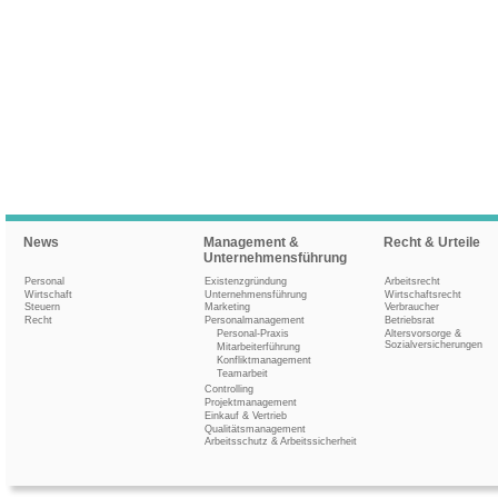
News
Management &
Recht & Urteile
Unternehmensführung
Personal
Existenzgründung
Arbeitsrecht
Wirtschaft
Unternehmensführung
Wirtschaftsrecht
Steuern
Marketing
Verbraucher
Recht
Personalmanagement
Betriebsrat
Personal-Praxis
Altersvorsorge &
Sozialversicherungen
Mitarbeiterführung
Konfliktmanagement
Teamarbeit
Controlling
Projektmanagement
Einkauf & Vertrieb
Qualitätsmanagement
Arbeitsschutz & Arbeitssicherheit