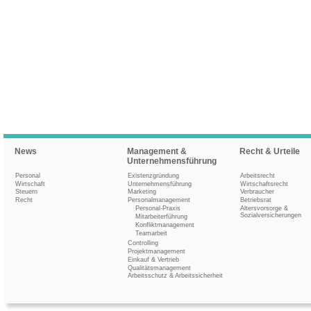
News
Management &
Recht & Urteile
Unternehmensführung
Personal
Existenzgründung
Arbeitsrecht
Wirtschaft
Unternehmensführung
Wirtschaftsrecht
Steuern
Marketing
Verbraucher
Recht
Personalmanagement
Betriebsrat
Personal-Praxis
Altersvorsorge &
Sozialversicherungen
Mitarbeiterführung
Konfliktmanagement
Teamarbeit
Controlling
Projektmanagement
Einkauf & Vertrieb
Qualitätsmanagement
Arbeitsschutz & Arbeitssicherheit