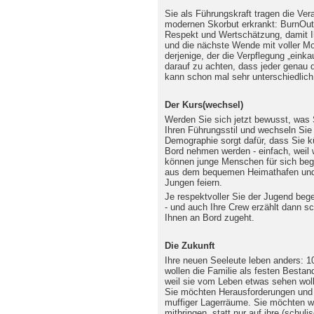
Sie als Führungskraft tragen die Ver
modernen Skorbut erkrankt: BurnOut.
Respekt und Wertschätzung, damit I
und die nächste Wende mit voller Mo
derjenige, der die Verpflegung „einkau
darauf zu achten, dass jeder genau
kann schon mal sehr unterschiedlic
Der Kurs(wechsel)
Werden Sie sich jetzt bewusst, was S
Ihren Führungsstil und wechseln Sie 
Demographie sorgt dafür, dass Sie kü
Bord nehmen werden - einfach, weil
können junge Menschen für sich beg
aus dem bequemen Heimathafen und i
Jungen feiern.
Je respektvoller Sie der Jugend beg
- und auch Ihre Crew erzählt dann sc
Ihnen an Bord zugeht.
Die Zukunft
Ihre neuen Seeleute leben anders: 1
wollen die Familie als festen Bestan
weil sie vom Leben etwas sehen woll
Sie möchten Herausforderungen und 
muffiger Lagerräume. Sie möchten we
mitbringen, statt nur auf ihre (schul