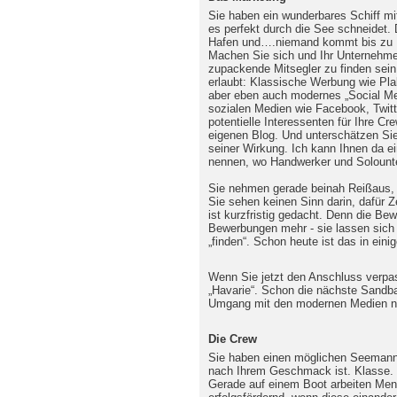
Sie haben ein wunderbares Schiff m
es perfekt durch die See schneidet. 
Hafen und….niemand kommt bis zu Ih
Machen Sie sich und Ihr Unternehmen 
zupackende Mitsegler zu finden sein 
erlaubt: Klassische Werbung wie Pla
aber eben auch modernes „Social Me
sozialen Medien wie Facebook, Twitt
potentielle Interessenten für Ihre C
eigenen Blog. Und unterschätzen Sie 
seiner Wirkung. Ich kann Ihnen da e
nennen, wo Handwerker und Solount
Sie nehmen gerade beinah Reißaus,
Sie sehen keinen Sinn darin, dafür Z
ist kurzfristig gedacht. Denn die Be
Bewerbungen mehr - sie lassen sich
„finden“. Schon heute ist das in ein
Wenn Sie jetzt den Anschluss verpas
„Havarie“. Schon die nächste Sandb
Umgang mit den modernen Medien ni
Die Crew
Sie haben einen möglichen Seemann 
nach Ihrem Geschmack ist. Klasse. 
Gerade auf einem Boot arbeiten Me