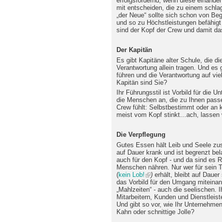
erfolgsfördernd, wenn diese einande
mit entscheiden, die zu einem schla
„der Neue“ sollte sich schon von Be
und so zu Höchstleistungen befähig
sind der Kopf der Crew und damit da
Der Kapitän
Es gibt Kapitäne alter Schule, die d
Verantwortung allein tragen. Und es 
führen und die Verantwortung auf viel
Kapitän sind Sie?
Ihr Führungsstil ist Vorbild für die 
die Menschen an, die zu Ihnen passe
Crew fühlt: Selbstbestimmt oder an 
meist vom Kopf stinkt…ach, lassen w
Die Verpflegung
Gutes Essen hält Leib und Seele zu
auf Dauer krank und ist begrenzt bela
auch für den Kopf - und da sind es 
Menschen nähren. Nur wer für sein 
(
kein Lob!
)
erhält, bleibt auf Daue
das Vorbild für den Umgang miteinan
„Mahlzeiten“ - auch die seelischen. 
Mitarbeitern, Kunden und Dienstleist
Und gibt so vor, wie Ihr Unternehme
Kahn oder schnittige Jolle?