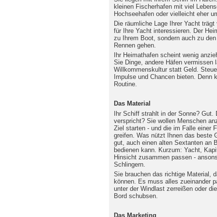
kleinen Fischerhafen mit viel Leben
Hochseehafen oder vielleicht eher u
Die räumliche Lage Ihrer Yacht trägt
für Ihre Yacht interessieren. Der Hei
zu Ihrem Boot, sondern auch zu den
Rennen gehen.
Ihr Heimathafen scheint wenig anzie
Sie Dinge, andere Häfen vermissen l
Willkommenskultur statt Geld. Steu
Impulse und Chancen bieten. Denn k
Routine.
Das Material
Ihr Schiff strahlt in der Sonne? Gut
verspricht? Sie wollen Menschen an
Ziel starten - und die im Falle einer
greifen. Was nützt Ihnen das beste
gut, auch einen alten Sextanten an 
bedienen kann. Kurzum: Yacht, Kapit
Hinsicht zusammen passen - ansonst
Schlingern.
Sie brauchen das richtige Material,
können. Es muss alles zueinander pa
unter der Windlast zerreißen oder 
Bord schubsen.
Das Marketing