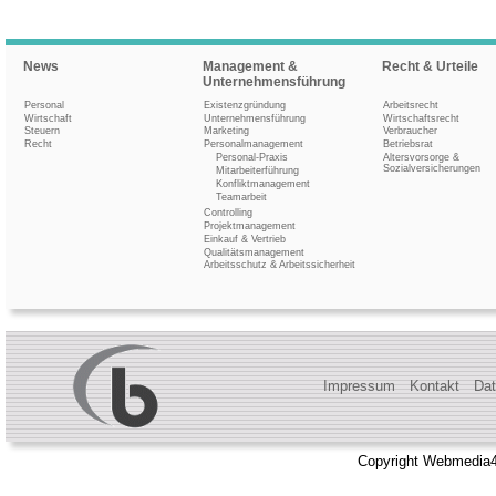
News
Management &
Recht & Urteile
Unternehmensführung
Personal
Existenzgründung
Arbeitsrecht
Wirtschaft
Unternehmensführung
Wirtschaftsrecht
Steuern
Marketing
Verbraucher
Recht
Personalmanagement
Betriebsrat
Personal-Praxis
Altersvorsorge &
Sozialversicherungen
Mitarbeiterführung
Konfliktmanagement
Teamarbeit
Controlling
Projektmanagement
Einkauf & Vertrieb
Qualitätsmanagement
Arbeitsschutz & Arbeitssicherheit
Impressum
Kontakt
Dat
Copyright Webmedia4