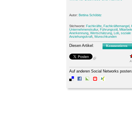
Autor:
Bettina Schöbitz
Stichworte:
Fachkräfte
,
Fachkräftemangel
,
Unternehmenskultur
,
Führungsstil
,
Mitarbeit
Anerkennung
,
Wertschätzung
,
Lob
,
soziale
Anziehungskraft
,
Wunschkunden
Diesen Artikel:
Kommentieren
A
Auf anderen Social Networks posten