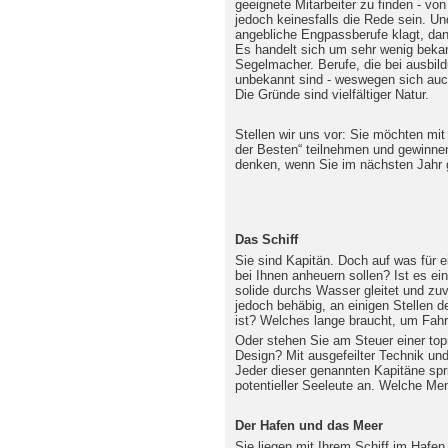
geeignete Mitarbeiter zu finden - v
jedoch keinesfalls die Rede sein. 
angebliche Engpassberufe klagt, dan
Es handelt sich um sehr wenig bekan
Segelmacher. Berufe, die bei ausbil
unbekannt sind - weswegen sich auc
Die Gründe sind vielfältiger Natur.
Stellen wir uns vor: Sie möchten mi
der Besten“ teilnehmen und gewinn
denken, wenn Sie im nächsten Jahr 
Das Schiff
Sie sind Kapitän. Doch auf was für e
bei Ihnen anheuern sollen? Ist es ei
solide durchs Wasser gleitet und zuv
jedoch behäbig, an einigen Stellen d
ist? Welches lange braucht, um Fah
Oder stehen Sie am Steuer einer to
Design? Mit ausgefeilter Technik und
Jeder dieser genannten Kapitäne spr
potentieller Seeleute an. Welche Me
Der Hafen und das Meer
Sie liegen mit Ihrem Schiff im Hafe