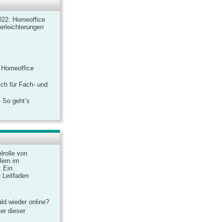
022: Homeoffice
rerleichterungen
 Homeoffice
ich für Fach- und
 So geht’s
lrolle von
lern im
: Ein
 Leitfaden
ld wieder online?
er dieser