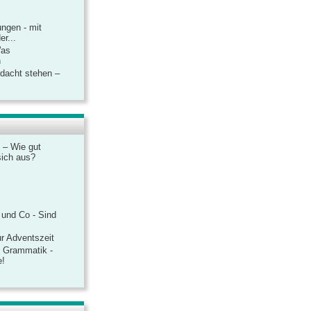
ngen - mit
r...
Was
n
rdacht stehen –
 – Wie gut
sich aus?
 und Co - Sind
r Adventszeit
e Grammatik -
e!