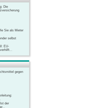
ag: Die
zversicherung
Wie Sie als Mieter
ender selbst
ll: EU-
rhilft...
chtsmittel gegen
nleitung:
.
Ist der
r...