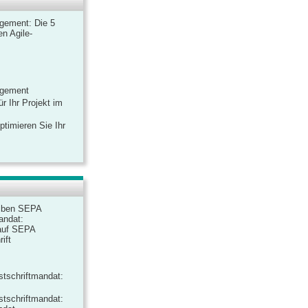
gement: Die 5
n Agile-
agement
r Ihr Projekt im
ptimieren Sie Ihr
iben SEPA
andat:
auf SEPA
ift
tschriftmandat:
tschriftmandat: