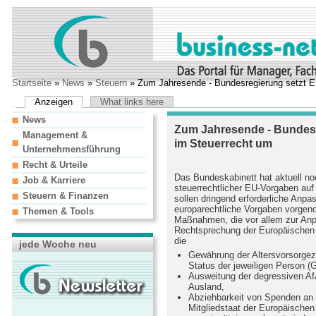
Startseite
»
News
»
Steuern
» Zum Jahresende - Bundesregierung setzt E
Anzeigen
What links here
News
Zum Jahresende - Bundes
Management &
im Steuerrecht um
Unternehmensführung
Recht & Urteile
Das Bundeskabinett hat aktuell n
Job & Karriere
steuerrechtlicher EU-Vorgaben au
Steuern & Finanzen
sollen dringend erforderliche Anp
europarechtliche Vorgaben vorge
Themen & Tools
Maßnahmen, die vor allem zur An
Rechtsprechung der Europäischen Un
die
jede Woche neu
Gewährung der Altersvorsorgez
Status der jeweiligen Person (
Ausweitung der degressiven A
Ausland,
Abziehbarkeit von Spenden an 
Mitgliedstaat der Europäischen