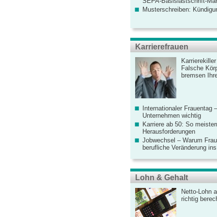
SEPA-Basislastschrift-Ma
Musterschreiben: Kündigu
Karrierefrauen
Karrierekille
Falsche Körp
bremsen Ihre
Internationaler Frauentag 
Unternehmen wichtig
Karriere ab 50: So meister
Herausforderungen
Jobwechsel – Warum Fraue
berufliche Veränderung ins
Lohn & Gehalt
Netto-Lohn a
richtig bere