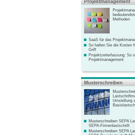
Projektmanagement
Projektmana
bedeutendste
Methoden
SaaS für das Projektman
So halten Sie die Kosten fü
Griff
Projektzeiterfassung: So o
Projektmanagement
Musterschreiben
Musterschre
Lastschriftm
Umstellung 
Basislastschr
Musterschreiben SEPA Las
SEPA-Firmenlastschrift
Musterschreiben SEPA Las