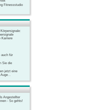
ndat
ng Fitnessstudio
r Körpersignale:
ersignale
 Karriere
– auch für
n Sie die
n jetzt eine
 Auge...
ls Angestellter
chnen - So gehts!