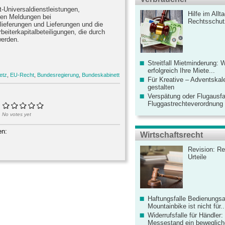
-Universaldienstleistungen,
Hilfe im Allt
en Meldungen bei
Rechtsschut
ieferungen und Lieferungen und die
beiterkapitalbeteiligungen, die durch
werden.
Streitfall Mietminderung: 
erfolgreich Ihre Miete...
etz
,
EU-Recht
,
Bundesregierung
,
Bundeskabinett
Für Kreative – Adventskal
gestalten
Verspätung oder Flugausfa
Fluggastrechteverordnung ve
No votes yet
en:
Wirtschaftsrecht
Revision: Re
Urteile
Haftungsfalle Bedienungsa
Mountainbike ist nicht für..
Widerrufsfalle für Händler: 
Messestand ein bewegliche