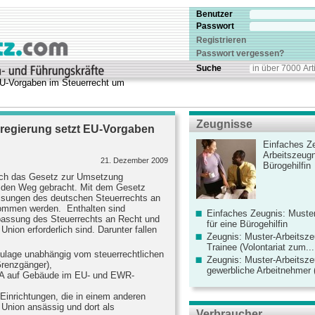
Benutzer
Passwort
Registrieren
Passwort vergessen?
Suche
U-Vorgaben im Steuerrecht um
Zeugnisse
regierung setzt EU-Vorgaben
Einfaches Ze
Arbeitszeugn
21. Dezember 2009
Bürogehilfin
och das Gesetz zur Umsetzung
f den Weg gebracht. Mit dem Gesetz
assungen des deutschen Steuerrechts an
nommen werden. Enthalten sind
Einfaches Zeugnis: Muster
passung des Steuerrechts an Recht und
für eine Bürogehilfin
ion erforderlich sind. Darunter fallen
Zeugnis: Muster-Arbeitsze
Trainee (Volontariat zum...
ulage unabhängig vom steuerrechtlichen
Zeugnis: Muster-Arbeitsze
Grenzgänger),
gewerbliche Arbeitnehmer (
fA auf Gebäude im EU- und EWR-
Einrichtungen, die in einem anderen
 Union ansässig und dort als
Verbraucher