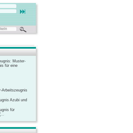
ugnis: Muster-
is für eine
-Arbeitszeugnis
ugnis Azubi und
ugnis für
...