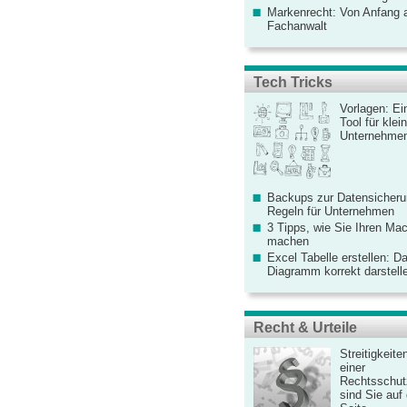
Markenrecht: Von Anfang an
Fachanwalt
Tech Tricks
Vorlagen: Ei
Tool für kle
Unternehme
Backups zur Datensicherun
Regeln für Unternehmen
3 Tipps, wie Sie Ihren Mac
machen
Excel Tabelle erstellen: D
Diagramm korrekt darstell
Recht & Urteile
Streitigkeite
einer
Rechtsschut
sind Sie auf