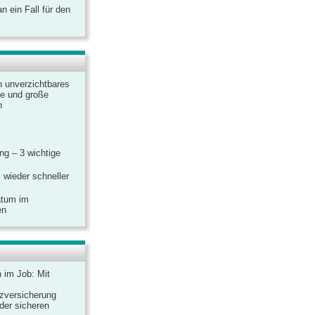
 ein Fall für den
n unverzichtbares
ine und große
n
g – 3 wichtige
 wieder schneller
atum im
en
n im Job: Mit
zversicherung
 der sicheren