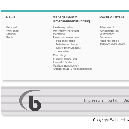
News
Management &
Recht & Urteile
Unternehmensführung
Personal
Existenzgründung
Arbeitsrecht
Wirtschaft
Unternehmensführung
Wirtschaftsrecht
Steuern
Marketing
Verbraucher
Recht
Personalmanagement
Betriebsrat
Personal-Praxis
Altersvorsorge &
Sozialversicherungen
Mitarbeiterführung
Konfliktmanagement
Teamarbeit
Controlling
Projektmanagement
Einkauf & Vertrieb
Qualitätsmanagement
Arbeitsschutz & Arbeitssicherheit
Impressum
Kontakt
Dat
Copyright Webmedia4