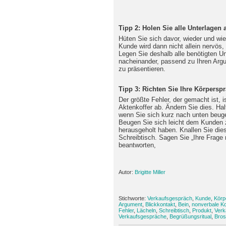
Tipp 2: Holen Sie alle Unterlagen 
Hüten Sie sich davor, wieder und wied
Kunde wird dann nicht allein nervös,
Legen Sie deshalb alle benötigten U
nacheinander, passend zu Ihren Ar
zu präsentieren.
Tipp 3: Richten Sie Ihre Körpersp
Der größte Fehler, der gemacht ist, 
Aktenkoffer ab. Ändern Sie dies. Hal
wenn Sie sich kurz nach unten beug
Beugen Sie sich leicht dem Kunden z
herausgeholt haben. Knallen Sie dies
Schreibtisch. Sagen Sie „Ihre Frage m
beantworten,
Autor:
Brigitte Miller
Stichworte:
Verkaufsgespräch
,
Kunde
,
Körp
Argument
,
Blickkontakt
,
Bein
,
nonverbale K
Fehler
,
Lächeln
,
Schreibtisch
,
Produkt
,
Verk
Verkaufsgespräche
,
Begrüßungsritual
,
Bros