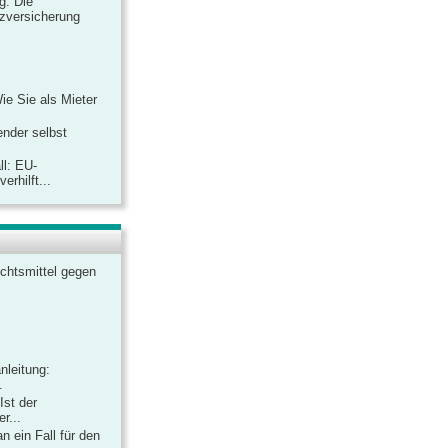
ag: Die
zversicherung
Wie Sie als Mieter
ender selbst
ll: EU-
rhilft...
chtsmittel gegen
nleitung:
.
Ist der
r...
 ein Fall für den