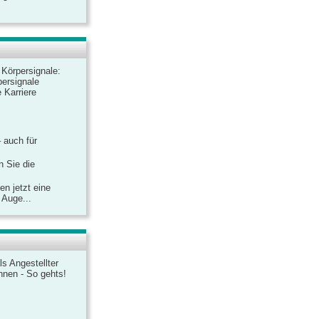
r Körpersignale:
ersignale
 Karriere
– auch für
n Sie die
n jetzt eine
 Auge...
ls Angestellter
chnen - So gehts!