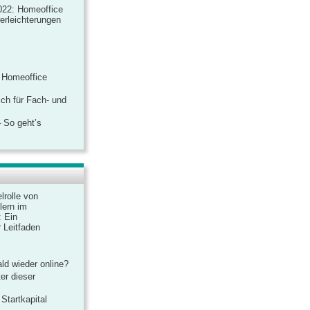
022: Homeoffice
rerleichterungen
 Homeoffice
ich für Fach- und
 So geht’s
lrolle von
lern im
: Ein
 Leitfaden
ld wieder online?
er dieser
Startkapital