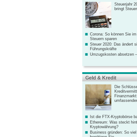
Steuerjahr 2
bringt Steue
Corona: So können Sie im
Steuern sparen
Steuer 2020: Das ändert s
Führungskräfte
Umzugskosten absetzen –
Geld & Kredit
Die Schlüsse
Kreditvermitt
Finanzmarkt
umfassender
Ist die FTX-Kryptobörse ba
Ethereum: Was steckt hint
Kryptowährung?
Business gründen: So viel 
benötigen Sie