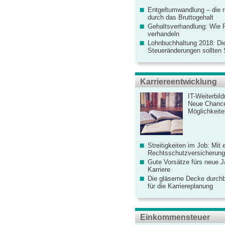
Entgeltumwandlung – die r
durch das Bruttogehalt
Gehaltsverhandlung: Wie F
verhandeln
Lohnbuchhaltung 2018: Di
Steueränderungen sollten
Karriereentwicklung
IT-Weiterbil
Neue Chanc
Möglichkeiten
Streitigkeiten im Job: Mit 
Rechtsschutzversicherung 
Gute Vorsätze fürs neue Ja
Karriere
Die gläserne Decke durchb
für die Karriereplanung
Einkommensteuer