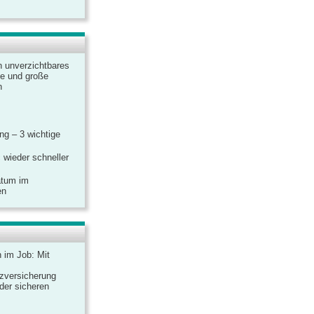
n unverzichtbares
ine und große
n
g – 3 wichtige
 wieder schneller
atum im
en
n im Job: Mit
zversicherung
 der sicheren