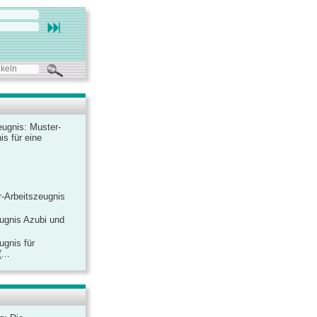
ugnis: Muster-
is für eine
-Arbeitszeugnis
ugnis Azubi und
ugnis für
...