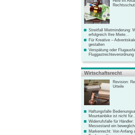
Hilfe im Allt
Rechtsschut
Streitfall Mietminderung: 
erfolgreich Ihre Miete...
Für Kreative – Adventskal
gestalten
Verspätung oder Flugausfa
Fluggastrechteverordnung ve
Wirtschaftsrecht
Revision: Re
Urteile
Haftungsfalle Bedienungsa
Mountainbike ist nicht für..
Widerrufsfalle für Händler: 
Messestand ein bewegliche
Markenrecht: Von Anfang an