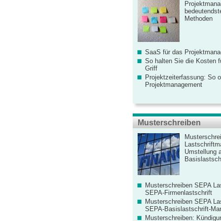
Projektmana
bedeutendste
Methoden
SaaS für das Projektman
So halten Sie die Kosten fü
Griff
Projektzeiterfassung: So o
Projektmanagement
Musterschreiben
Musterschre
Lastschriftm
Umstellung 
Basislastschr
Musterschreiben SEPA Las
SEPA-Firmenlastschrift
Musterschreiben SEPA Las
SEPA-Basislastschrift-Ma
Musterschreiben: Kündigu