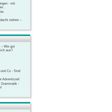
ngen - mit
r...
Was
n
rdacht stehen –
 – Wie gut
sich aus?
 und Co - Sind
r Adventszeit
e Grammatik -
e!