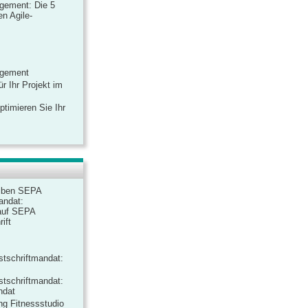
gement: Die 5
n Agile-
agement
r Ihr Projekt im
ptimieren Sie Ihr
iben SEPA
andat:
auf SEPA
ift
tschriftmandat:
tschriftmandat:
ndat
ng Fitnessstudio