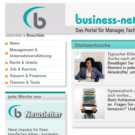
Startseite
» Broschüre
News
Stichwortsuche
Management &
Typischer Kill
Unternehmensführung
Suche nach de
Recht & Urteile
Bewältigen Sie 
Moment in jede
Job & Karriere
Aktenkoffer, um
Steuern & Finanzen
Themen & Tools
Systematisch a
sich vorher...
jede Woche neu
Beim Aufräume
an. Fragen Sie
benutzen?“ Und 
Neue Impulse für Ihren
beruflichen Alltag - kostenlos