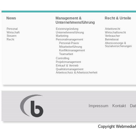
News
Management &
Recht & Urteile
Unternehmensführung
Personal
Existenzgründung
Arbeitsrecht
Wirtschaft
Unternehmensführung
Wirtschaftsrecht
Steuern
Marketing
Verbraucher
Recht
Personalmanagement
Betriebsrat
Personal-Praxis
Altersvorsorge &
Sozialversicherungen
Mitarbeiterführung
Konfliktmanagement
Teamarbeit
Controlling
Projektmanagement
Einkauf & Vertrieb
Qualitätsmanagement
Arbeitsschutz & Arbeitssicherheit
Impressum
Kontakt
Dat
Copyright Webmedia4