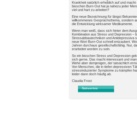
Krankheit natürlich erheblich auf und macht
bisschen Burn-Out hat ja nahezu jeder Men
viel und hart zu arbeiten?
Eine neue Bezeichnung für längst Bekanntes 
willkommenes Gesprächsthema, sondern auch
die Entwicklung wirksamer Medikamente.
Wenn man weiß, dass sich hinter dem Ausgeb
Kombination aus Stress und Depression – be
Stressabbautechniken und Antidepressiva s
neue Wort Burn-Out schnell entzaubert. Wob
Jahren durchaus gesellschaftsfähig. Nur, da
erarbeitet worden zu sein.
So ein bisschen Stress und Depression gekl
sich gerne. Das macht interessant und man i
Wehe aber demjenigen, der tatsächlich ernst
Von Menschen, die in tiefen depressiven Tä
stressinduzierter Symptome zu kämpfen hab
leider dann doch häufig ab.
Claudia Frost
Antworten