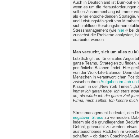
Auch in Deutschland ist Burn-out ei
wenn es um die Herausforderungen d
selben Zusammenhang ist immer wi
als einer entscheidenden Strategie,
und Leistungsfähigkeit von Mitarbei
sich zahllose Beratungsfirmen etabli
Stressmanagement (wie
hier
bei d
zunächst die Probleme analysiert, b
erarbeitet werden.
Man versucht, sich um alles zu kü
Letztlich gilt es für einzelne Angeste
ganze Teams, Strategien zu finden, d
persönliche Balance findet. Hier grei
von der Work-Life-Balance. Denn das
Menschen in verantwortlichen Positi
zwischen ihren
Aufgaben im Job und 
Kissam in der „New York Times“: „I
c
immer ich getan habe, ich stets woa
an, als würde ich die ganze Zeit je
Firma, mich selbst. Ich konnte mich 
Stressmanagement bedeutet, den D
negativen Stress
zu vermeiden. Dabe
indem sie die grundlegenden Bedürfnis
Gefühl, gebraucht zu werden, etwas W
austauschbares Rädchen im Getrieb
schaffen – ob durch Coaching-Maßna