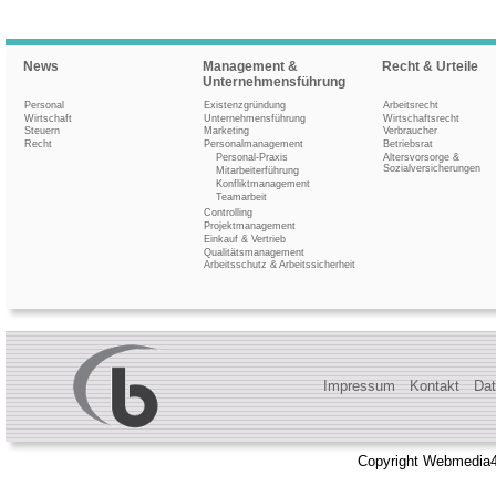
News
Management &
Recht & Urteile
Unternehmensführung
Personal
Existenzgründung
Arbeitsrecht
Wirtschaft
Unternehmensführung
Wirtschaftsrecht
Steuern
Marketing
Verbraucher
Recht
Personalmanagement
Betriebsrat
Personal-Praxis
Altersvorsorge &
Sozialversicherungen
Mitarbeiterführung
Konfliktmanagement
Teamarbeit
Controlling
Projektmanagement
Einkauf & Vertrieb
Qualitätsmanagement
Arbeitsschutz & Arbeitssicherheit
Impressum
Kontakt
Dat
Copyright Webmedia4