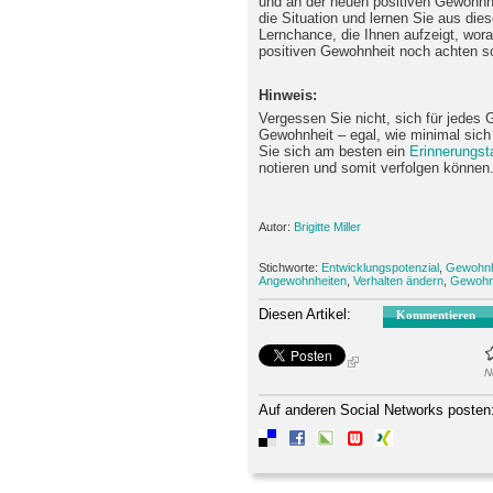
und an der neuen positiven Gewohnhei
die Situation und lernen Sie aus die
Lernchance, die Ihnen aufzeigt, worau
positiven Gewohnheit noch achten so
Hinweis:
Vergessen Sie nicht, sich für jedes 
Gewohnheit – egal, wie minimal sich 
Sie sich am besten ein
Erinnerungs
notieren und somit verfolgen können
Autor:
Brigitte Miller
Stichworte:
Entwicklungspotenzial
,
Gewohnh
Angewohnheiten
,
Verhalten ändern
,
Gewohnt
Diesen Artikel:
Kommentieren
N
Auf anderen Social Networks posten