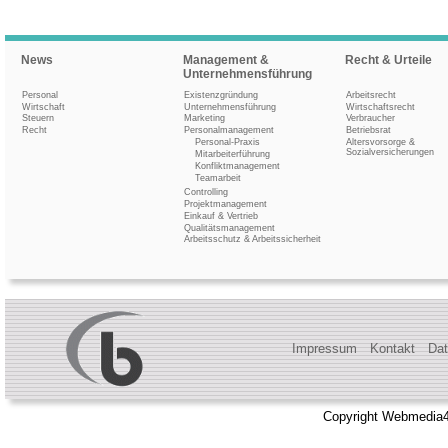
News
Management &
Recht & Urteile
Unternehmensführung
Personal
Existenzgründung
Arbeitsrecht
Wirtschaft
Unternehmensführung
Wirtschaftsrecht
Steuern
Marketing
Verbraucher
Recht
Personalmanagement
Betriebsrat
Personal-Praxis
Altersvorsorge &
Sozialversicherungen
Mitarbeiterführung
Konfliktmanagement
Teamarbeit
Controlling
Projektmanagement
Einkauf & Vertrieb
Qualitätsmanagement
Arbeitsschutz & Arbeitssicherheit
Impressum
Kontakt
Dat
Copyright Webmedia4