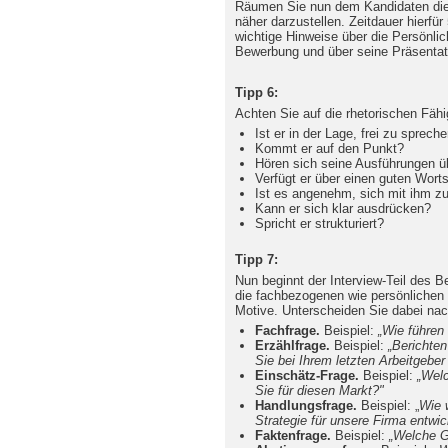
Räumen Sie nun dem Kandidaten die 
näher darzustellen. Zeitdauer hierfür
wichtige Hinweise über die Persönlic
Bewerbung und über seine Präsentati
Tipp 6:
Achten Sie auf die rhetorischen Fäh
Ist er in der Lage, frei zu sprech
Kommt er auf den Punkt?
Hören sich seine Ausführungen 
Verfügt er über einen guten Wort
Ist es angenehm, sich mit ihm zu
Kann er sich klar ausdrücken?
Spricht er strukturiert?
Tipp 7:
Nun beginnt der Interview-Teil des B
die fachbezogenen wie persönlichen
Motive. Unterscheiden Sie dabei na
Fachfrage.
Beispiel:
„Wie führen
Erzählfrage.
Beispiel:
„Berichte
Sie bei Ihrem letzten Arbeitgebe
Einschätz-Frage.
Beispiel:
„Wel
Sie für diesen Markt?"
Handlungsfrage.
Beispiel: „
Wie 
Strategie für unsere Firma entwic
Faktenfrage.
Beispiel:
„Welche G