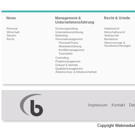
News
Management &
Recht & Urteile
Unternehmensführung
Personal
Existenzgründung
Arbeitsrecht
Wirtschaft
Unternehmensführung
Wirtschaftsrecht
Steuern
Marketing
Verbraucher
Recht
Personalmanagement
Betriebsrat
Personal-Praxis
Altersvorsorge &
Sozialversicherungen
Mitarbeiterführung
Konfliktmanagement
Teamarbeit
Controlling
Projektmanagement
Einkauf & Vertrieb
Qualitätsmanagement
Arbeitsschutz & Arbeitssicherheit
Impressum
Kontakt
Dat
Copyright Webmedia4