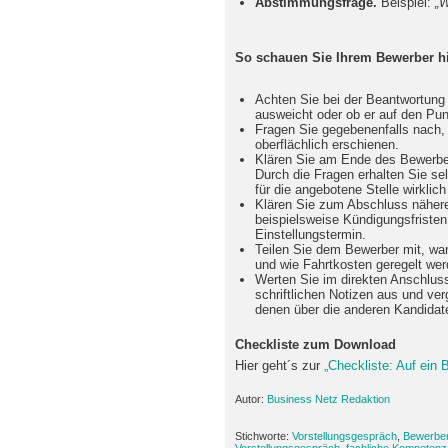
Abstimmungsfrage.
Beispiel:
„W
So schauen Sie Ihrem Bewerber hin
Achten Sie bei der Beantwortung 
ausweicht oder ob er auf den Pu
Fragen Sie gegebenenfalls nach,
oberflächlich erschienen.
Klären Sie am Ende des Bewerbe
Durch die Fragen erhalten Sie sel
für die angebotene Stelle wirklich 
Klären Sie zum Abschluss nähere
beispielsweise Kündigungsfriste
Einstellungstermin.
Teilen Sie dem Bewerber mit, wan
und wie Fahrtkosten geregelt wer
Werten Sie im direkten Anschlus
schriftlichen Notizen aus und ve
denen über die anderen Kandidat
Checkliste zum Download
Hier geht´s zur
„Checkliste: Auf ein 
Autor:
Business Netz Redaktion
Stichworte:
Vorstellungsgespräch
,
Bewerber
Vorstellungsgespräch
,
fachliche Kompetenz