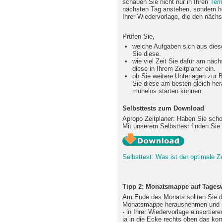
schauen Sie nicht nur in Ihren
Ter
nächsten Tag anstehen, sondern ho
Ihrer Wiedervorlage, die den nächs
Prüfen Sie,
welche Aufgaben sich aus dies
Sie diese.
wie viel Zeit Sie dafür am näc
diese in Ihrem Zeitplaner ein.
ob Sie weitere Unterlagen zur
Sie diese am besten gleich he
mühelos starten können.
Selbsttests zum Download
Apropo Zeitplaner: Haben Sie scho
Mit unserem Selbsttest finden Sie 
Selbsttest: Was ist der optimale Ze
Tipp 2: Monatsmappe auf Tagesw
Am Ende des Monats sollten Sie d
Monatsmappe herausnehmen und in 
- in Ihrer Wiedervorlage einsortier
ja in die Ecke rechts oben das ko