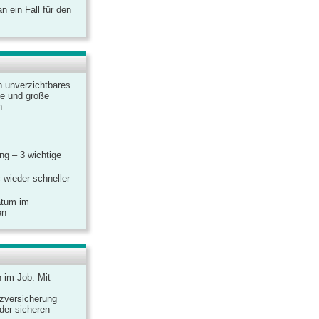
 ein Fall für den
n unverzichtbares
ine und große
n
g – 3 wichtige
 wieder schneller
atum im
en
n im Job: Mit
zversicherung
 der sicheren