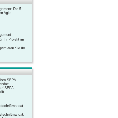
gement: Die 5
n Agile-
agement
r Ihr Projekt im
ptimieren Sie Ihr
iben SEPA
andat:
auf SEPA
ift
tschriftmandat:
tschriftmandat: