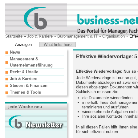
Startseite
»
Job & Karriere
»
Büromanagement & IT
»
Organisation
» Effek
Anzeigen
What links here
News
Effektive Wiedervorlage: 5
Management &
Unternehmensführung
Effektive Wiedervorlage: Nur so 
Recht & Urteile
Jede Wiedervorlage ist nur so gut,
Job & Karriere
Dokumente abzulegen ist zwar eine 
Steuern & Finanzen
diesen abgelegten Dokumenten wir
Schließlich müssen Sie
Themen & Tools
die Dokumente wiederfinden.
innerhalb Ihres Zeitmanagement
jede Woche neu
terminieren und ausführen.
wiederkehrende Aufgaben nicht
Ihre sozialen Kontakte innerha
In all diesen Fällen hilft Ihnen ei
für sich effizient nutzen.