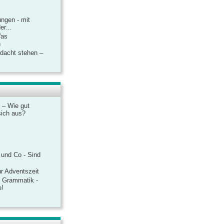
ngen - mit
r...
Was
n
rdacht stehen –
 – Wie gut
sich aus?
 und Co - Sind
r Adventszeit
e Grammatik -
e!