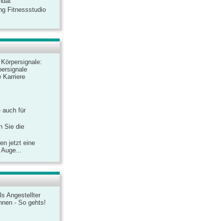
ndat
ng Fitnessstudio
r Körpersignale:
ersignale
 Karriere
– auch für
n Sie die
n jetzt eine
 Auge...
ls Angestellter
chnen - So gehts!