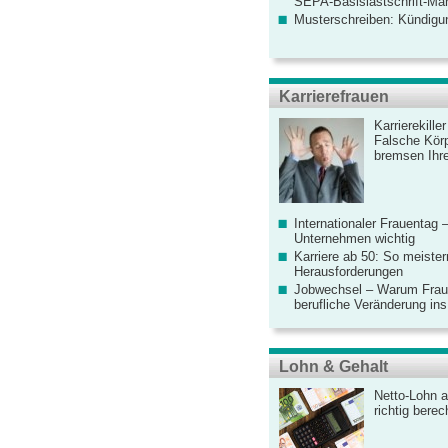
SEPA-Basislastschrift-Ma
Musterschreiben: Kündigu
Karrierefrauen
Karrierekille
Falsche Körp
bremsen Ihre
Internationaler Frauentag 
Unternehmen wichtig
Karriere ab 50: So meister
Herausforderungen
Jobwechsel – Warum Fraue
berufliche Veränderung ins
Lohn & Gehalt
Netto-Lohn a
richtig bere