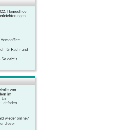
022: Homeoffice
rerleichterungen
 Homeoffice
ich für Fach- und
 So geht’s
lrolle von
lern im
: Ein
 Leitfaden
ld wieder online?
er dieser