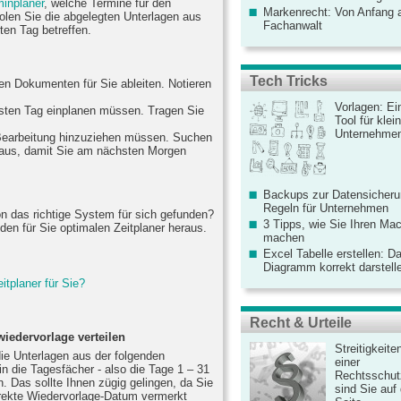
minplaner
, welche Termine für den
Markenrecht: Von Anfang an
len Sie die abgelegten Unterlagen aus
Fachanwalt
ten Tag betreffen.
Tech Tricks
en Dokumenten für Sie ableiten. Notieren
Vorlagen: Ei
hsten Tag einplanen müssen. Tragen Sie
Tool für kle
Unternehme
 Bearbeitung hinzuziehen müssen. Suchen
raus, damit Sie am nächsten Morgen
Backups zur Datensicherun
Regeln für Unternehmen
n das richtige System für sich gefunden?
3 Tipps, wie Sie Ihren Mac
den für Sie optimalen Zeitplaner heraus.
machen
Excel Tabelle erstellen: D
Diagramm korrekt darstell
itplaner für Sie?
Recht & Urteile
iedervorlage verteilen
Streitigkeite
ie Unterlagen aus der folgenden
einer
die Tagesfächer - also die Tage 1 – 31
Rechtsschut
en. Das sollte Ihnen zügig gelingen, da Sie
sind Sie auf
rrekte Wiedervorlage-Datum vermerkt