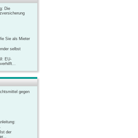
ag: Die
zversicherung
Wie Sie als Mieter
ender selbst
ll: EU-
rhilft...
chtsmittel gegen
nleitung:
.
Ist der
r...