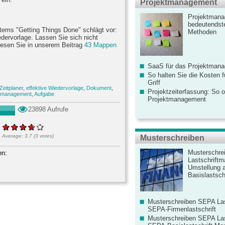
Projektmanagement
Projektmana
bedeutendste
stems "Getting Things Done" schlägt vor:
Methoden
dervorlage. Lassen Sie sich nicht
 lesen Sie in unserem Beitrag
43 Mappen
SaaS für das Projektman
So halten Sie die Kosten fü
Griff
Zeitplaner
,
effektive Wiedervorlage
,
Dokument
,
Projektzeiterfassung: So o
tmanagement
,
Aufgabe
Projektmanagement
23898 Aufrufe
Average:
3.7
(
3
votes)
Musterschreiben
Musterschre
en:
Lastschriftm
Umstellung 
Basislastschr
Musterschreiben SEPA Las
SEPA-Firmenlastschrift
Musterschreiben SEPA Las