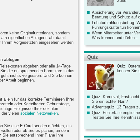
Seite
Absicherung vor Veränderu
Beratung und Schutz auf de
Lohnfortzahlungsbetrug: 
Führungskräfte tun könne
hören keine Originalunterlagen, sondern
Wenn Mitarbeiter unter Ve
 am eigentlichen Ablageort ab, damit
Was können und dürfen...
er Ihrem Vorgesetzten eingesehen werden
Quiz
en ablegen
Reisekosten abgeben oder alle 14-Tage
Quiz: Ostern
n Sie die entsprechenden Formulare in das
kennen Sie 
 geht nichts vergessen. Und Sie können
der Arbeit beginnen.
Quiz: Karneval, Fastnacht
 allein für das korrekte Terminieren Ihrer
Sie ein echter Narr?
zetteln oder Karteikarten Geburtstage,
Adventsquiz: 13 Fragen zu
chtige Ereignisse Ihrer sozialen
Quiz: Fehlerfalle englisch
m der vielen
sozialen Netzwerken
.
Testen Sie Ihre Kenntniss
ob Sie eine E-Card senden möchten, ein
wollen oder ob Sie es planen, an dem
n Sie entsprechend Ihrer Pläne Ihre
 ein.