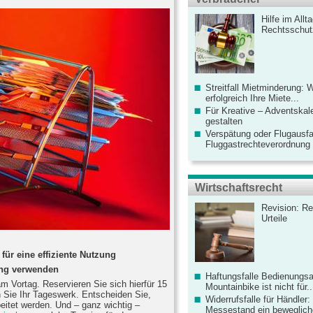
Hilfe im Allt
Rechtsschut
Streitfall Mietminderung: 
erfolgreich Ihre Miete...
Für Kreative – Adventskal
gestalten
Verspätung oder Flugausfa
Fluggastrechteverordnung ve
Wirtschaftsrecht
Revision: Re
Urteile
 für eine effiziente Nutzung
ung verwenden
Haftungsfalle Bedienungsa
am Vortag. Reservieren Sie sich hierfür 15
Mountainbike ist nicht für..
n Sie Ihr Tageswerk. Entscheiden Sie,
Widerrufsfalle für Händler: 
itet werden. Und – ganz wichtig –
Messestand ein bewegliche