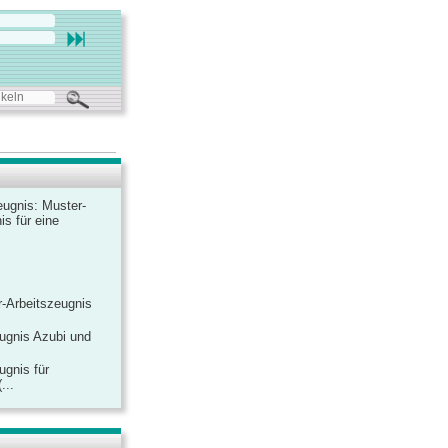
ugnis: Muster-
is für eine
-Arbeitszeugnis
ugnis Azubi und
ugnis für
...